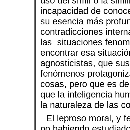
uso del símil o la simil
incapacidad de conoce
su esencia más profun
contradicciones inter
las
situaciones feno
encontrar esa situació
agnosticistas, que su
fenómenos protagoniza
cosas, pero que es del
que la inteligencia hu
la naturaleza de las c
El leproso moral, y 
no habiendo estudiado