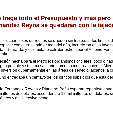
e traga todo el Presupuesto y más pero 
nández Reyna se quedarán con la tajad
e los cuantiosos derroches se queden sin traspasar los límites d
explicar cómo, en el primer mes del año, incurrieron en la inve
San Bernardo, y el simulado extraterrestre, Leonel Antonio Fer
anía.
versión hecha para el Metro los organismos oficiales, poco o na
 agua potable y sistema sanitario como en medio ambiente. Mientr
inversión gubernamental en las áreas de servicio, alcance la ci
 no entregaba un centavo de los pírricos subsidios que esta d
 Fernández Rey-na y Diandino Peña esperan repartirse entre am
 millones de dólares, ascendería a 12 mil millones de dólares, si
dólares y así sucesivamente.