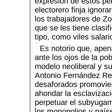
expresión de estos pe
electorero finja ignor
los trabajadores de Zo
que se les tiene clasi
tipo, como viles salar
Es notorio que, ape
ante los ojos de la po
modelo neoliberal y s
Antonio Fernández Rey
desaforados promovie
ahondar la esclavizac
perpetuar el subyugam
los monopolios y paíse