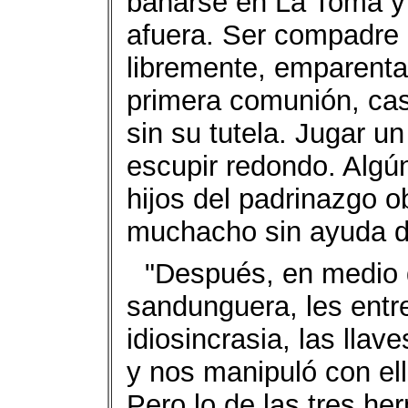
bañarse en La Toma y 
afuera. Ser compadre 
libremente, emparentar
primera comunión, cas
sin su tutela. Jugar un
escupir redondo. Algú
hijos del padrinazgo ob
muchacho sin ayuda d
"Después, en medio d
sandunguera, les entr
idiosincrasia, las llav
y nos manipuló con ell
Pero lo de las tres h