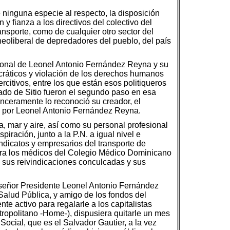
 ninguna especie al respecto, la disposición
 fianza a los directivos del colectivo del
ansporte, como de cualquier otro sector del
a neoliberal de depredadores del pueblo, del país
acional de Leonel Antonio Fernández Reyna y su
cráticos y violación de los derechos humanos
citivos, entre los que están esos politiqueros
tado de Sitio fueron el segundo paso en esa
inceramente lo reconoció su creador, el
do por Leonel Antonio Fernández Reyna.
, mar y aire, así como su personal profesional
ración, junto a la P.N. a igual nivel e
indicatos y empresarios del transporte de
contra los médicos del Colegio Médico Dominicano
n sus reivindicaciones conculcadas y sus
 señor Presidente Leonel Antonio Fernández
alud Pública, y amigo de los fondos del
e activo para regalarle a los capitalistas
etropolitano -Home-), dispusiera quitarle un mes
Social, que es el Salvador Gautier, a la vez