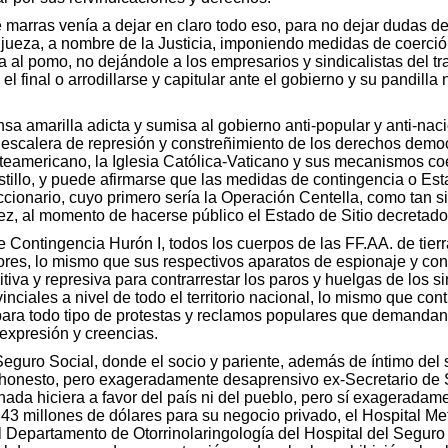
marras venía a dejar en claro todo eso, para no dejar dudas de
jueza, a nombre de la Justicia, imponiendo medidas de coerción y
a al pomo, no dejándole a los empresarios y sindicalistas del tr
el final o arrodillarse y capitular ante el gobierno y su pandill
nsa amarilla adicta y sumisa al gobierno anti-popular y anti-n
 escalera de represión y constreñimiento de los derechos demo
eamericano, la Iglesia Católica-Vaticano y sus mecanismos coer
stillo, y puede afirmarse que las medidas de contingencia o Es
cionario, cuyo primero sería la Operación Centella, como tan s
nez, al momento de hacerse público el Estado de Sitio decreta
Contingencia Hurón I, todos los cuerpos de las FF.AA. de tierra
s, lo mismo que sus respectivos aparatos de espionaje y conspi
tiva y represiva para contrarrestar los paros y huelgas de los s
vinciales a nivel de todo el territorio nacional, lo mismo que 
 para todo tipo de protestas y reclamos populares que demanda
expresión y creencias.
eguro Social, donde el socio y pariente, además de íntimo del
honesto, pero exageradamente desaprensivo ex-Secretario de S
da hiciera a favor del país ni del pueblo, pero sí exageradament
o 43 millones de dólares para su negocio privado, el Hospital M
el Departamento de Otorrinolaringología del Hospital del Seguro 