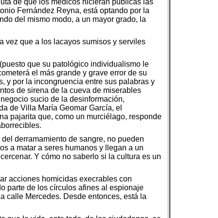
ta de que los médicos hicieran públicas las
tonio Fernández Reyna, está optando por la
olando del mismo modo, a un mayor grado, la
a vez que a los lacayos sumisos y serviles
(puesto que su patológico individualismo le
cometerá el más grande y grave error de su
, y por la incongruencia entre sus palabras y
antos de sirena de la cueva de miserables
l negocio sucio de la desinformación,
ida de Villa María Geomar García, el
 una pajarita que, como un murciélago, responde
borrecibles.
d del derramamiento de sangre, no pueden
ados a matar a seres humanos y llegan a un
ercenar. Y cómo no saberlo si la cultura es un
inar acciones homicidas execrables con
parte de los círculos afines al espionaje
n la calle Mercedes. Desde entonces, está la