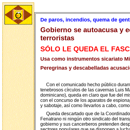
De paros, incendios, quema de gent
Gobierno se autoacusa y e
terroristas
SÓLO LE QUEDA EL FAS
Usa como instrumentos sicariato Min
Peregrinas y descabelladas acusaci
Con el comunicado hecho público durante 
tenebrosos círculos de las cavernas Luis Ma
dominicano), queda en claro que fue del mi
con el concurso de los aparatos de espionaje
y sabotaje, así como llevarlos a cabo, com
Queda descartado que de la Coordinadora d
Fenatrano ni ningún otro sindicato del tra
gobierno y sus cancerberos pretenden desple
sectores populares que se disponen a lucha