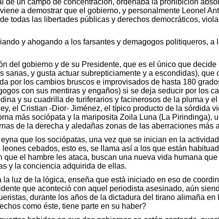
 de un campo de concentración, ordenaba la prohibición absolu
 viene a demostrar que el gobierno, y personalmente Leonel An
, de todas las libertades públicas y derechos democráticos, vi
xiando y ahogando a los farsantes y demagogos politiqueros, a l
ón del gobierno y de su Presidente, que es el único que decide 
s sanas, y gusta actuar subrepticiamente y a escondidas), que 
zada por los cambios bruscos e improvisados de hasta 180 grados
gogos con sus mentiras y engaños) si se deja seducir por los c
ina y su cuadrilla de turiferarios y facinerosos de la pluma y e
 el Cristian -Dior- Jiménez, el típico producto de la sórdida v
 torna más sociópata y la mariposita Zoila Luna (La Pirindinga),
nas de la derecha y aledañas zonas de las aberraciones más a
yna que los sociópatas, una vez que se inician en la activida
s leones cebados, esto es, se llama así a los que están habitu
 que el hambre les ataca, buscan una nueva vida humana que c
s y la conciencia adquirida de ellas.
 la luz de la lógica, enseña que está iniciado en eso de coord
dente que aconteció con aquel periodista asesinado, aún siendo 
agueristas, durante los años de la dictadura del tirano alimaña e
hechos como éste, tiene parte en su haber?