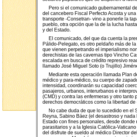
Pero si el comunicado gubernamental de 
del cancebero Fiscal Perfecto Acosta y una 
transporte -Consetran- vino a ponerle la tap
pueblo, otra opción que la de la lucha hasta 
y del Estado.
El comunicado, del que da cuenta la pre
Pálido-Pelegato, es otro peldaño más de la
que vienen perpetrando el imperialismo nort
derechistas de las cavernas tipo Vincho Ca
escalada en busca de crédito represivo reac
llamado José Miguel Soto (o Trujillo) Jimé
Mediante esta operación llamada Plan de 
médico y para-médico, su cuerpo de zapadore
intensidad, coordinarán su capacidad coerci
pasajeros, urbanos, interurbanos e interpro
(CMD) y contra las enfermeras y otro tanto
derechos democráticos como la libertad de 
No cabe duda de que lo sucedido en el S
Reyna, Sabino Báez (el desastroso y nada 
Estado con fines personales, desde donde na
parasitarios y a la Iglesia Católica-Vatican
del disfrute de sueldo al médico Director d