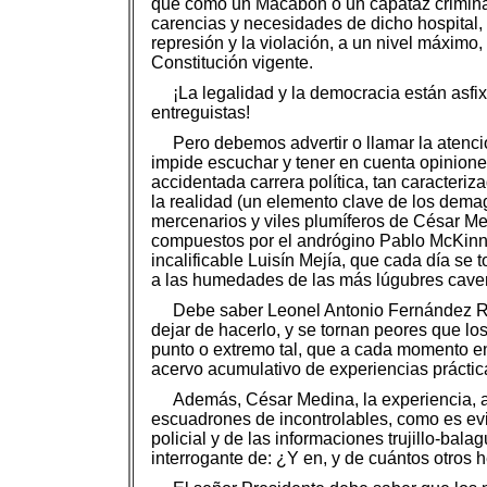
que como un Macabón o un capataz criminal
carencias y necesidades de dicho hospital,
represión y la violación, a un nivel máximo
Constitución vigente.
¡La legalidad y la democracia están asfi
entreguistas!
Pero debemos advertir o llamar la atenci
impide escuchar y tener en cuenta opinione
accidentada carrera política, tan caracteri
la realidad (un elemento clave de los dema
mercenarios y viles plumíferos de César Med
compuestos por el andrógino Pablo McKinney,
incalificable Luisín Mejía, que cada día se
a las humedades de las más lúgubres caver
Debe saber Leonel Antonio Fernández Re
dejar de hacerlo, y se tornan peores que lo
punto o extremo tal, que a cada momento en
acervo acumulativo de experiencias práctica
Además, César Medina, la experiencia, a
escuadrones de incontrolables, como es evi
policial y de las informaciones trujillo-bal
interrogante de: ¿Y en, y de cuántos otros 