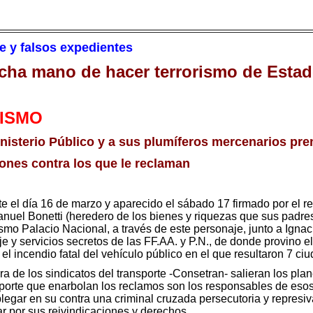
e y falsos expedientes
cha mano de hacer terrorismo de Estad
CISMO
isterio Público y a sus plumíferos mercenarios pre
ones contra los que le reclaman
el día 16 de marzo y aparecido el sábado 17 firmado por el rec
nuel Bonetti (heredero de los bienes y riquezas que sus padres
smo Palacio Nacional, a través de este personaje, junto a Ign
 y servicios secretos de las FF.AA. y P.N., de donde provino el 
o el incendio fatal del vehículo público en el que resultaron 7
e los sindicatos del transporte -Consetran- salieran los planes 
nsporte que enarbolan los reclamos son los responsables de eso
gar en su contra una criminal cruzada persecutoria y represiva,
r por sus reivindicaciones y derechos.