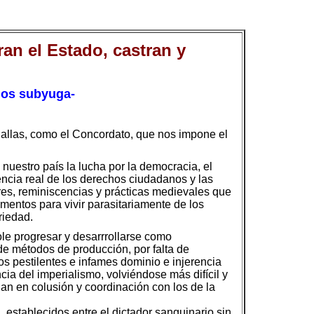
an el Estado, castran y
 nos subyuga-
uallas, como el Concordato, que nos impone el
uestro país la lucha por la democracia, el
encia real de los derechos ciudadanos y las
tres, reminiscencias y prácticas medievales que
umentos para vivir parasitariamente de los
riedad.
ole progresar y desarrrollarse como
de métodos de producción, por falta de
los pestilentes e infames dominio e injerencia
ia del imperialismo, volviéndose más difícil y
an en colusión y coordinación con los de la
 establecidos entre el dictador sanguinario sin