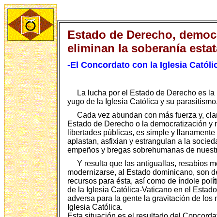
Estado de Derecho, democra
eliminan la soberanía esta
-El Concordato con la Iglesia Católic
La lucha por el Estado de Derecho es la
yugo de la Iglesia Católica y su parasitismo
Cada vez abundan con más fuerza y, claro
Estado de Derecho o la democratización y m
libertades públicas, es simple y llanamente
aplastan, asfixian y estrangulan a la socied
empeños y bregas sobrehumanas de nuestras
Y resulta que las antiguallas, resabios 
modernizarse, al Estado dominicano, son de
recursos para ésta, así como de índole polít
de la Iglesia Católica-Vaticano en el Esta
adversa para la gente la gravitación de lo
Iglesia Católica.
Esta situación es el resultado del Concorda