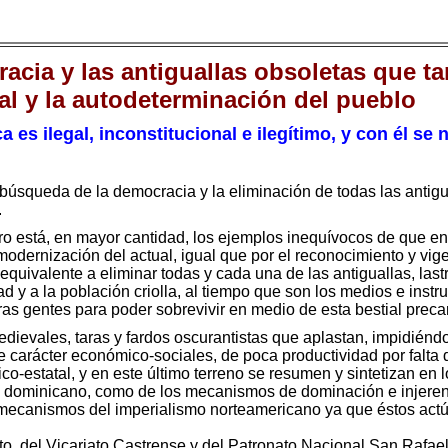
cia y las antiguallas obsoletas que tar
tal y la autodeterminación del pueblo
a es ilegal, inconstitucional e ilegítimo, y con él se
 búsqueda de la democracia y la eliminación de todas las antig
.
 está, en mayor cantidad, los ejemplos inequívocos de que en n
odernización del actual, igual que por el reconocimiento y vig
 equivalente a eliminar todas y cada una de las antiguallas, las
ad y a la población criolla, al tiempo que son los medios e instr
 gentes para poder sobrevivir en medio de esta bestial preca
medievales, taras y fardos oscurantistas que aplastan, impidiénd
 carácter económico-sociales, de poca productividad por falta 
ico-estatal, y en este último terreno se resumen y sintetizan en 
do dominicano, como de los mecanismos de dominación e injerenc
s mecanismos del imperialismo norteamericano ya que éstos actú
to, del Vicariato Castrense y del Patronato Nacional San Rafael,