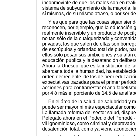
inconmovible de que los males son en realid
sistema de subyugamiento de la mayoría, la
sí mismas, de su mismo atraso, o por ser 
Y es que para que las cosas sigan siend
reconocen, por ejemplo, que la educación gen
realmente inservible y un producto de pocil
no tan sólo de la cualquerizada y converti
privadas, los que salen de ellas son borrego
de escrúpulos y orfandad total de pudor, par
ellos sólo pesan sus ambiciones y su afán d
educación pública y la desatención delibera
Ahora la Unesco, que es la institución de l
abarcar a toda la humanidad, ha establecid
orden decreciente, de los de peor educació
expectativas trazadas para el primer perío
acciones para contrarrestar el analfabetis
por 4 ó más el porciento de 14.5 de analfab
En el área de la salud, de salubridad y 
puede ser mayor ni más espectacular com
La llamada reforma del sector salud, dispue
Pelegato ahora en el Poder, o del Perrodé -h
vil ignominioso, como criminal y depravado
desatención total, como ya viene acontecie