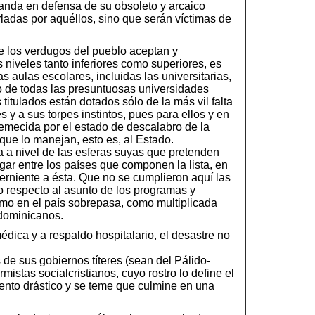
ganda en defensa de su obsoleto y arcaico
ladas por aquéllos, sino que serán víctimas de
e los verdugos del pueblo aceptan y
s niveles tanto inferiores como superiores, es
 aulas escolares, incluidas las universitarias,
o de todas las presuntuosas universidades
 titulados están dotados sólo de la más vil falta
 y a sus torpes instintos, pues para ellos y en
tremecida por el estado de descalabro de la
que lo manejan, esto es, al Estado.
a a nivel de las esferas suyas que pretenden
ar entre los países que componen la lista, en
erniente a ésta. Que no se cumplieron aquí las
o respecto al asunto de los programas y
smo en el país sobrepasa, como multiplicada
 dominicanos.
dica y a respaldo hospitalario, el desastre no
 de sus gobiernos títeres (sean del Pálido-
istas socialcristianos, cuyo rostro lo define el
ento drástico y se teme que culmine en una