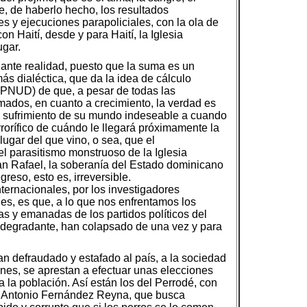
ue, de haberlo hecho, los resultados
s y ejecuciones parapoliciales, con la ola de
n Haití, desde y para Haití, la Iglesia
ugar.
lante realidad, puesto que la suma es un
s dialéctica, que da la idea de cálculo
s (PNUD) de que, a pesar de todas las
ados, en cuanto a crecimiento, la verdad es
de sufrimiento de su mundo indeseable a cuando
rorífico de cuándo le llegará próximamente la
lugar del que vino, o sea, que el
el parasitismo monstruoso de la Iglesia
an Rafael, la soberanía del Estado dominicano
eso, esto es, irreversible.
ternacionales, por los investigadores
es, es que, a lo que nos enfrentamos los
s y emanadas de los partidos políticos del
 degradante, han colapsado de una vez y para
n defraudado y estafado al país, a la sociedad
ines, se aprestan a efectuar unas elecciones
a la población. Así están los del Perrodé, con
el Antonio Fernández Reyna, que busca