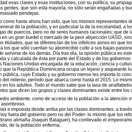
ad esas clases y esas instituciones, con su política, su propa
s gentes, que son esta mayoría, no sólo serán engañadas y bur
demasiado pendejas.
o como hasta ahora han sido, que los mismos representantes d
eral de la población, y en particular la de la escolaridad, a lo
gas de puercos, pero no de seres humanos racionales; que de las
da en un gran burdel o mercado de la peor abyección UASD, sin
s titulados, que se diferencian de los infelices asnos en que los
a los que sólo cuentan su aborrecible culto a sus bajas pasiones
e servirse de los demás. Día tras día, la opinión pública es es
da y calculada de ésta por parte del Estado y de los gobiernos 
as Naciones Unidas encargada de la educación, ciencia y cultur
o que la República Dominicana ocupa un lejano y asqueante lug
n pública, cuyo Estado y su gobierno menos les importa lo conc
do del milenio, período que abarca como hasta el 2015. Lo mism
mo en los adultos. Todo el mundo sabe que la tasa de analfabeti
etos que dicen los grupos y clases dominantes existe entre los
medio ambiente, como de acceso de la población a la atención mé
o asombroso.
sta e impuesta desde arriba por las clases dominantes, a través
oy fuera del gobierno pero no del Poder- lo mismo que los reform
 tirano alimaña Joaquín Balaguer), ha conllevado el empeorami
ndo, de la población enferma.