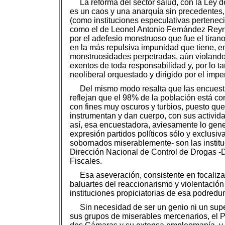
La reforma del sector salud, con la Ley
es un caos y una anarquía sin precedentes
(como instituciones especulativas pertenecie
como el de Leonel Antonio Fernández Reyna 
por el adefesio monstruoso que fue el tiran
en la más repulsiva impunidad que tiene, e
monstruosidades perpetradas, aún violando 
exentos de toda responsabilidad y, por lo ta
neoliberal orquestado y dirigido por el impe
Del mismo modo resalta que las encuesta
reflejan que el 98% de la población está c
con fines muy oscuros y turbios, puesto qu
instrumentan y dan cuerpo, con sus actividad
así, esa encuestadora, aviesamente lo gener
expresión partidos políticos sólo y exclusiv
sobornados miserablemente- son las institu
Dirección Nacional de Control de Drogas -
Fiscales.
Esa aseveración, consistente en focaliza
baluartes del reaccionarismo y violentación 
instituciones propiciatorias de esa podred
Sin necesidad de ser un genio ni un supe
sus grupos de miserables mercenarios, el Po