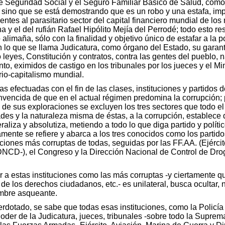
 de Seguridad Social y el Seguro Familiar Básico de Salud, com
, sino que se está demostrando que es un robo y una estafa, 
ntes al parasitario sector del capital financiero mundial de los
y el del rufián Rafael Hipólito Mejía del Perrodé; todo esto re
o alimaña, sólo con la finalidad y objetivo único de estafar a l
n lo que se llama Judicatura, como órgano del Estado, su garant
leyes, Constitución y contratos, contra las gentes del pueblo, 
nto, eximidos de castigo en los tribunales por los jueces y el Min
rio-capitalismo mundial.
s efectuadas con el fin de las clases, instituciones y partido
onvencida de que en el actual régimen predomina la corrupción;
e de sus exploraciones se excluyen los tres sectores que todo 
es y la naturaleza misma de éstas, a la corrupción, establece qu
aliza y absolutiza, metiendo a todo lo que diga partido y polít
amente se refiere y abarca a los tres conocidos como los partid
ciones más corruptas de todas, seguidas por las FF.AA. (Ejérci
DNCD-), el Congreso y la Dirección Nacional de Control de Dro
r a estas instituciones como las más corruptas -y ciertamente q
de los derechos ciudadanos, etc.- es unilateral, busca ocultar, 
umbre asqueante.
rdotado, se sabe que todas esas instituciones, como la Policía N
der de la Judicatura, jueces, tribunales -sobre todo la Suprema