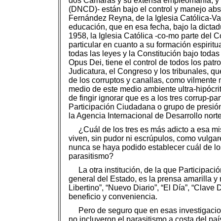
dos Cámaras y su extensa empleomanía, y l
(DNCD)- están bajo el control y manejo abso
Fernández Reyna, de la Iglesia Católica-Vat
educación, que en esa fecha, bajo la dictadu
1958, la Iglesia Católica -co-mo parte del 
particular en cuanto a su formación espiritu
todas las leyes y la Constitución bajo todas
Opus Dei, tiene el control de todos los pat
Judicatura, el Congreso y los tribunales, qu
de los corruptos y canallas, como vilmente 
medio de este medio ambiente ultra-hipócrita,
de fingir ignorar que es a los tres corrup-pa
Participación Ciudadana o grupo de presión 
la Agencia Internacional de Desarrollo nor
¿Cuál de los tres es más adicto a esa mi
viven, sin pudor ni escrúpulos, como vulgares
nunca se haya podido establecer cuál de los 
parasitismo?
La otra institución, de la que Participa
general del Estado, es la prensa amarilla y 
Libertino”, “Nuevo Diario”, “El Día”, “Clave
beneficio y conveniencia.
Pero de seguro que en esas investigacio
no incluyeron el parasitismo a costa del país