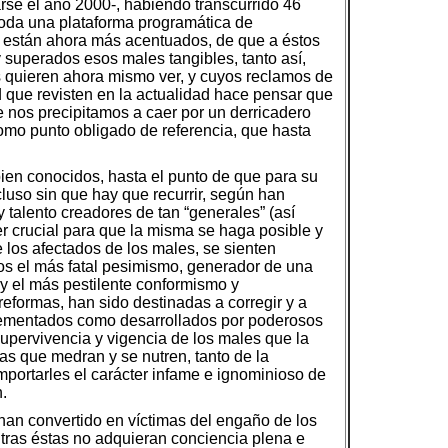
iarse el año 2000-, habiendo transcurrido 46
toda una plataforma programática de
s están ahora más acentuados, de que a éstos
 superados esos males tangibles, tanto así,
los quieren ahora mismo ver, y cuyos reclamos de
 que revisten en la actualidad hace pensar que
 nos precipitamos a caer por un derricadero
como punto obligado de referencia, que hasta
 bien conocidos, hasta el punto de que para su
luso sin que hay que recurrir, según han
 talento creadores de tan “generales” (así
r crucial para que la misma se haga posible y
los afectados de los males, se sienten
os el más fatal pesimismo, generador de una
 y el más pestilente conformismo y
reformas, han sido destinadas a corregir y a
plementados como desarrollados por poderosos
supervivencia y vigencia de los males que la
as que medran y se nutren, tanto de la
importarles el carácter infame e ignominioso de
.
 han convertido en víctimas del engaño de los
ntras éstas no adquieran conciencia plena e