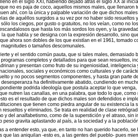
lleno en el siglo XXI, habiendo dejado atrás el siglo XX al inic
 que no es paja de coco, aquellos mismos males, que llenaron 
guen ahí, con la única y palpable variación de que dichos male
las de aquéllos surgidos a su vez por no haber sido resueltos y
e sólo los ciegos, por gusto o gratuitos, no los veían, como no 
escandalosos que hasta los más sordos los oyen, y la gravedad
a que habla y se designa con la expresión desarrollo, sino que
s que ahora son dobles de los que existían en el 1961, tomado 
s magnitudes o tamaños descomunales.
dvierte y el sentido común pauta, que si tales males, demasiado
programas completos y detallados para que sean resueltos, inc
rinan y presentan como fruto de su ingeniosidad, inteligencia y
nacionales, sociales y económicos como culturales y de carácte
elto y no pocos segmentos componentes, y hasta gran parte de 
la desesperanza ha definitivamente abatido, cundiendo en much
spondiente podrida ideología que postula aceptar lo que venga,
 que nutren las canallas, en una palabra, que todo lo que, como 
 esto es el resultado de que dichos males son defendidos e im
nstituciones que tienen como piedra angular de su existencia la 
esueltos y eliminados. Se trata en realidad de clase retrógrad
o y del analfabetismo, como de la superstición y el atraso, sin 
 peso gravita aplastando al país, a la sociedad y a la población
as a entender esto, ya que, en tanto no han querido hacerlo, se
 que las aniquilan -esto es, a las gentes del pueblo- pues mie