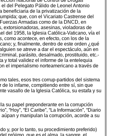
rección Nacional de Control de Drogas
s el del Pelegato Pálido de Leonel Antonio
beneficiaria de la privatización de la
rrumpida; que, con el Vicariato Castrense del
 las Fuerzas Armadas como de la DNCD, en
es, extorsionadoras, asesinas, violadoras de
l del 1958, la Iglesia Católica-Vaticano, vía el
s, como acontece, en efecto, con los de la
icano; y, finalmente, dentro de este orden ¿qué
alguien se atreve a dar el espectáculo, aún en
riminal, parásito, desalmado, prostituido, etc.-
a y total validez el informe de la entelequia
con el imperialismo norteamericano a través de
mo tales, esos tres corrup-partidos del sistema
r de lo infame, compitiendo entre sí, sin que
e vasallo de la Iglesia Católica, su estafa y su
lla su papel preponderante en la corrupción
o”, “Hoy”, “El Caribe”, “La Información”, “Diario
que aúpan y manipulan la corrupción, acorde a su
 y, por lo tanto, su procedimiento preferido)
del prójimo, que es el alma, la sangre, el