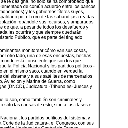
o se le designa, no sólo se ha comprobado que
implementada de común acuerdo entre los bancos
 monopolios) y los gobiernos títeres suyos,
spaldado por el coro de las sabandijas creadas
a población robándole sus recursos, y amparados
e de que, a pesar de todos los desafueros y
nada les ocurrirá y que siempre quedarán
isterio Público, que es parte del tinglado
s dominantes monitorear cómo van sus cosas,
 por otro lado, una de esas encuestas, hechas
el mundo está consciente que son los que
e la Policía Nacional y los partidos políticos -
ico en el mismo saco, cuando en verdad la
os del sistema y a sus satélites de mercenarios
to, Aviación y Marina de Guerra, como
gas (DNCD), Judicatura -Tribunales- Jueces y
ue lo son, como también son criminales y
no sólo las causas de esto, sino a las clases e
acional, los partidos políticos del sistema y
 Corte de la Judicatura-, el Congreso, con sus