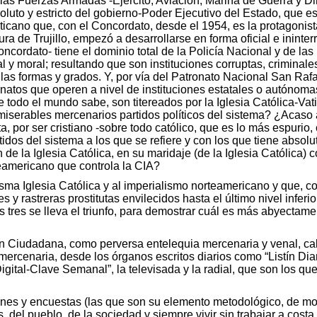
as Fuerzas Armadas -Ejército, Aviación, Marina de Guerra y Di
luto y estricto del gobierno-Poder Ejecutivo del Estado, que e
icano que, con el Concordato, desde el 1954, es la protagonista 
ra de Trujillo, empezó a desarrollarse en forma oficial e ininte
Concordato- tiene el dominio total de la Policía Nacional y de
al y moral; resultando que son instituciones corruptas, criminal
 las formas y grados. Y, por vía del Patronato Nacional San Rafae
ronatos que operen a nivel de instituciones estatales o autónoma
e todo el mundo sabe, son titereados por la Iglesia Católica-Vat
miserables mercenarios partidos políticos del sistema? ¿Acaso 
 por ser cristiano -sobre todo católico, que es lo más espurio, c
rtidos del sistema a los que se refiere y con los que tiene absolut
de la Iglesia Católica, en su maridaje (de la Iglesia Católica) 
teamericano que controla la CIA?
sma Iglesia Católica y al imperialismo norteamericano y que, co
 y rastreras prostitutas envilecidos hasta el último nivel inferio
tres se lleva el triunfo, para demostrar cuál es más abyectament
ción Ciudadana, como perversa entelequia mercenaria y venal, ca
mercenaria, desde los órganos escritos diarios como “Listín Diari
 Digital-Clave Semanal”, la televisada y la radial, que son los 
nes y encuestas (las que son su elemento metodológico, de modo
, del pueblo, de la sociedad y siempre vivir sin trabajar a costa 