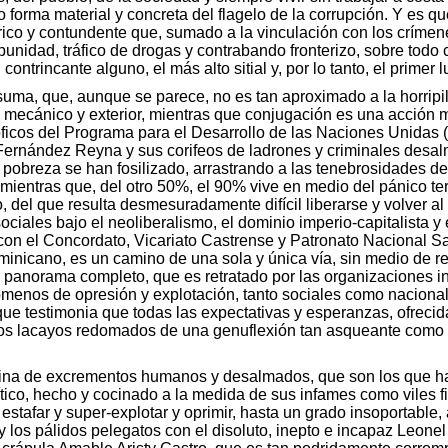
o forma material y concreta del flagelo de la corrupción. Y es q
ico y contundente que, sumado a la vinculación con los crímene
nidad, tráfico de drogas y contrabando fronterizo, sobre todo co
ntrincante alguno, el más alto sitial y, por lo tanto, el primer l
 suma, que, aunque se parece, no es tan aproximado a la horripi
mecánico y exterior, mientras que conjugación es una acción má
stróficos del Programa para el Desarrollo de las Naciones Unida
rnández Reyna y sus corifeos de ladrones y criminales desalm
la pobreza se han fosilizado, arrastrando a las tenebrosidades 
ientras que, del otro 50%, el 90% vive en medio del pánico ter
 del que resulta desmesuradamente difícil liberarse y volver al 
ciales bajo el neoliberalismo, el dominio imperio-capitalista y 
 con el Concordato, Vicariato Castrense y Patronato Nacional S
inicano, es un camino de una sola y única vía, sin medio de regr
l panorama completo, que es retratado por las organizaciones in
ómenos de opresión y explotación, tanto sociales como nacional
ue testimonia que todas las expectativas y esperanzas, ofrecida
deros lacayos redomados de una genuflexión tan asqueante como
entina de excrementos humanos y desalmados, que son los que ha
tico, hecho y cocinado a la medida de sus infames como viles f
estafar y super-explotar y oprimir, hasta un grado insoportable, 
los pálidos pelegatos con el disoluto, inepto e incapaz Leon