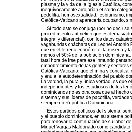
plasma y la vida de la Iglesia Católica, com
inequívocamente arrojarían el saldo categór
pedofilia, homosexualidad, lesbianismo, impu
Católica-Vaticano aparecería ocupando, sin co
Si todo esto se conjuga (por no decir se
procedimiento aritmético que es demasiado 
integral y diferencial), con los datos cata
vagabundas chácharas de Leonel Antonio Fe
que en el terreno económico, la miseria y 
menos el 50% de la población dominicana, m
fatal hora de irse para ese inmundo pantano,
empobrecimiento de las gentes y sectores so
Católica-Vaticano, que elimina y conculca,
y anula la autodeterminación del pueblo dom
La verdad, la pura y única verdad, es que e
independientes y los estudiosos de los fen
dominicanos no es otra cosa que al hecho q
sistema y sus líderes de pacotilla, verda
siempre en República Dominicana.
Estos partidos políticos del sistema, s
y al pueblo dominicanos, en su sistema polí
para renovar la continuación de su labor de 
Miguel Vargas Maldonado como candidato y 