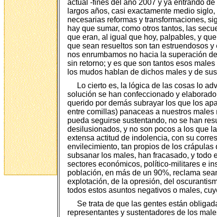
actual -fines del año 2007 y ya entrando de 
largos años, casi exactamente medio siglo,
necesarias reformas y transformaciones, si
hay que sumar, como otros tantos, las secue
que eran, al igual que hoy, palpables, y qu
que sean resueltos son tan estruendosos y 
nos enrumbamos no hacia la superación de l
sin retorno; y es que son tantos esos male
los mudos hablan de dichos males y de su
Lo cierto es, la lógica de las cosas lo a
solución se han confeccionado y elaborado 
querido por demás subrayar los que los apad
entre comillas) panaceas a nuestros males 
pueda seguirse sustentando, no se han resu
desilusionados, y no son pocos a los que 
extensa actitud de indolencia, con su corre
envilecimiento, tan propios de los crápulas
subsanar los males, han fracasado, y todo
sectores económicos, político-militares e i
población, en más de un 90%, reclama sean r
explotación, de la opresión, del oscurantism
todos estos asuntos negativos o males, cuyo
Se trata de que las gentes están obligad
representantes y sustentadores de los males