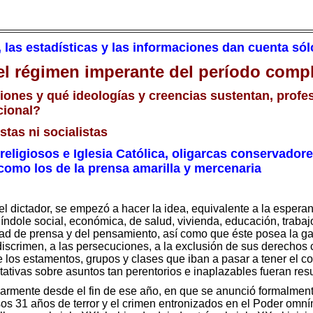
, las estadísticas y las informaciones dan cuenta só
el régimen imperante del período compl
iones y qué ideologías y creencias sustentan, profe
cional?
tas ni socialistas
religiosos e Iglesia Católica, oligarcas conservador
como los de la prensa amarilla y mercenaria
el dictador, se empezó a hacer la idea, equivalente a la espera
índole social, económica, de salud, vivienda, educación, traba
rtad de prensa y del pensamiento, así como que éste posea la g
 discrimen, a las persecuciones, a la exclusión de sus derechos
e los estamentos, grupos y clases que iban a pasar a tener el co
tativas sobre asuntos tan perentorios e inaplazables fueran resu
armente desde el fin de ese año, en que se anunció formalmente
 31 años de terror y el crimen entronizados en el Poder omním