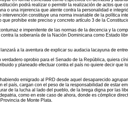
itución podrá realizar o permitir la realización de actos que co
a o una injerencia que atente contra la personalidad e integri
o intervención constituye una norma invariable de la política in
 que prohibe este preciso y concreto artículo 3 de la Constituci
ontumaz e impenitente de las normas de la decencia y la comp
ntes contra la soberanía de la Nación Dominicana como Estado lib
anzará a la aventura de explicar su audacia lacayuna de entre
 verdadero oprobio para el Senado de la República, quiera cín
tribuido y planeado efectuar contra el país no quiere decir que
habiendo emigrado al PRD desde aquel desaparecido agrupamien
n el país, cargan con el peso de la responsabilidad de estar 
urar de la lucha al lado del pueblo, de la brega digna por las li
ndepatria, como en este caso de ahora, donde es cómplice direct
a Provincia de Monte Plata.