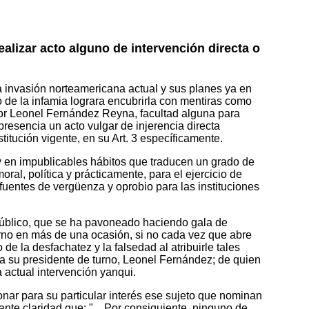
ealizar acto alguno de intervención directa o
 invasión norteamericana actual y sus planes ya en
o de la infamia lograra encubrirla con mentiras como
eñor Leonel Fernández Reyna, facultad alguna para
presencia un acto vulgar de injerencia directa
titución vigente, en su Art. 3 específicamente.
 en impublicables hábitos que traducen un grado de
l, política y prácticamente, para el ejercicio de
uentes de vergüenza y oprobio para las instituciones
 público, que se ha pavoneado haciendo gala de
ierno en más de una ocasión, si no cada vez que abre
e la desfachatez y la falsedad al atribuirle tales
 y a su presidente de turno, Leonel Fernández; de quien
 actual intervención yanqui.
onar para su particular interés ese sujeto que nominan
nte claridad que: "…Por consiguiente, ninguno de