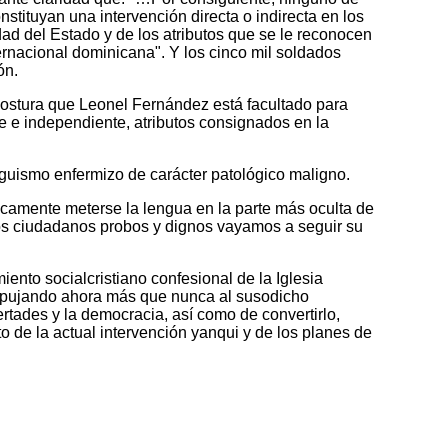
nstituyan una intervención directa o indirecta en los
dad del Estado y de los atributos que se le reconocen
ternacional dominicana". Y los cinco mil soldados
ón.
ostura que Leonel Fernández está facultado para
re e independiente, atributos consignados en la
guismo enfermizo de carácter patológico maligno.
icamente meterse la lengua en la parte más oculta de
 los ciudadanos probos y dignos vayamos a seguir su
to socialcristiano confesional de la Iglesia
empujando ahora más que nunca al susodicho
bertades y la democracia, así como de convertirlo,
o de la actual intervención yanqui y de los planes de