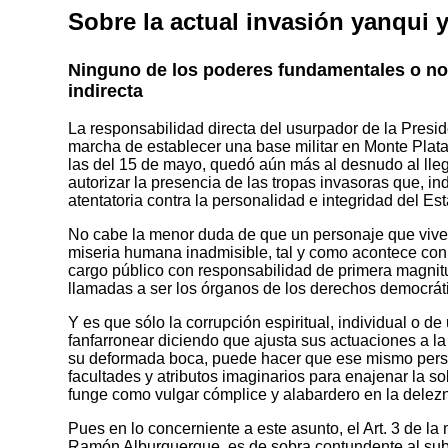
Sobre la actual invasión yanqui y
Ninguno de los poderes fundamentales o no de
indirecta
La responsabilidad directa del usurpador de la Pres
marcha de establecer una base militar en Monte Plata,
las del 15 de mayo, quedó aún más al desnudo al lleg
autorizar la presencia de las tropas invasoras que, in
atentatoria contra la personalidad e integridad del Es
No cabe la menor duda de que un personaje que vive 
miseria humana inadmisible, tal y como acontece con 
cargo público con responsabilidad de primera magnitu
llamadas a ser los órganos de los derechos democráti
Y es que sólo la corrupción espiritual, individual o
fanfarronear diciendo que ajusta sus actuaciones a la
su deformada boca, puede hacer que ese mismo personaj
facultades y atributos imaginarios para enajenar la so
funge como vulgar cómplice y alabardero en la delezna
Pues en lo concerniente a este asunto, el Art. 3 de l
Ramón Alburquerque, es de sobra contundente al sub