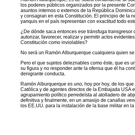
los poderes públicos organizados por la presente Const
asuntos internos o externos de la República Dominican
y consagran en esta Constitución. El principio de la n
yanquis en el país representan con exactitud todo esto
¿De dónde saca entonces ese tránsfuga transgresor c
autorizar, favorecer, realizar y permitir actos evide
Constitución como inviolables?
No será un Ramón Alburquerque cualquiera quien se l
Pero el que sujetos deleznables como éste, que es un
su figura y no responder ante la ofensa que él ha con
denigrante conducta.
Ramón Alburquerque es uno, hoy por hoy, de los que 
Católica y de agentes directos de la Embajada USA e
agrupamiento político perredeísta al atolladero de abj
definitiva y finalmente, en un amasijo de canallas ve
los EE.UU. para la instalación de la base militar en l