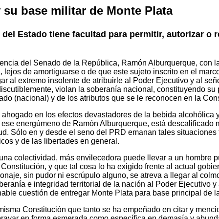
 su base militar de Monte Plata
l Estado tiene facultad para permitir, autorizar o r
idencia del Senado de la República, Ramón Alburquerque, con la
 lejos de amortiguarse o de que este sujeto inscrito en el marc
ar al extremo insolente de atribuirle al Poder Ejecutivo y al s
discutiblemente, violan la soberanía nacional, constituyendo su 
tado (nacional) y de los atributos que se le reconocen en la Cons
ahogado en los efectos devastadores de la bebida alcohólica y
ese energúmeno de Ramón Alburquerque, está descalificado mora
d. Sólo en y desde el seno del PRD emanan tales situaciones f
cos y de las libertades en general.
 de una colectividad, más envilecedora puede llevar a un hombre
 Constitución, y que tal cosa lo ha exigido frente al actual gob
e, sin pudor ni escrúpulo alguno, se atreva a llegar al colmo d
beranía e integridad territorial de la nación al Poder Ejecutivo
ble cuestión de entregar Monte Plata para base principal de la
a misma Constitución que tanto se ha empeñado en citar y menci
rayar en forma esmerada como específica en demasía y abunda