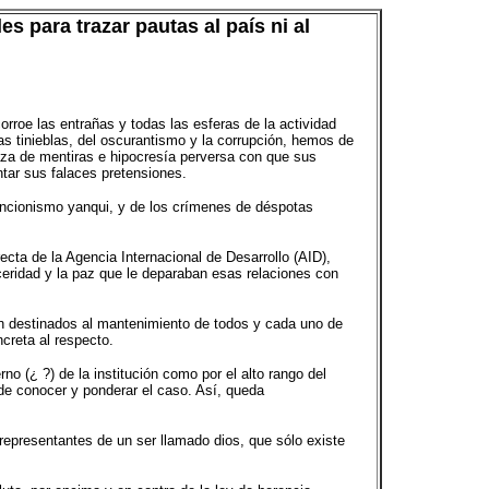
s para trazar pautas al país ni al
rroe las entrañas y todas las esferas de la actividad
las tinieblas, del oscurantismo y la corrupción, hemos de
aza de mentiras e hipocresía perversa con que sus
tar sus falaces pretensiones.
rvencionismo yanqui, y de los crímenes de déspotas
ta de la Agencia Internacional de Desarrollo (AID),
ceridad y la paz que le deparaban esas relaciones con
n destinados al mantenimiento de todos y cada uno de
ncreta al respecto.
o (¿ ?) de la institución como por el alto rango del
 de conocer y ponderar el caso. Así, queda
representantes de un ser llamado dios, que sólo existe