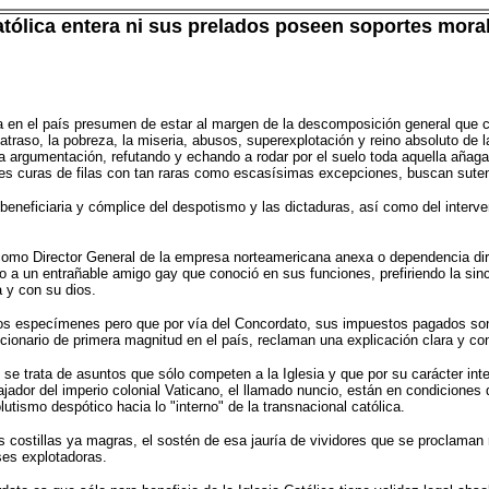
tólica entera ni sus prelados poseen soportes morale
ía en el país presumen de estar al margen de la descomposición general que co
atraso, la pobreza, la miseria, abusos, superexplotación y reino absoluto de 
a argumentación, refutando y echando a rodar por el suelo toda aquella añag
s curas de filas con tan raras como escasísimas excepciones, buscan suten
s beneficiaria y cómplice del despotismo y las dictaduras, así como del inte
omo Director General de la empresa norteamericana anexa o dependencia direc
to a un entrañable amigo gay que conoció en sus funciones, prefiriendo la sin
 y con su dios.
esos especímenes pero que por vía del Concordato, sus impuestos pagados so
uncionario de primera magnitud en el país, reclaman una explicación clara y co
e trata de asuntos que sólo competen a la Iglesia y que por su carácter intern
jador del imperio colonial Vaticano, el llamado nuncio, están en condiciones
utismo despótico hacia lo "interno" de la transnacional católica.
s costillas ya magras, el sostén de esa jauría de vividores que se proclaman 
ases explotadoras.