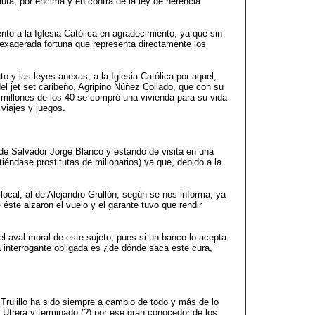
luta, por encima y en contra de la ley de herencia
nto a la Iglesia Católica en agradecimiento, ya que sin
la exagerada fortuna que representa directamente los
o y las leyes anexas, a la Iglesia Católica por aquel,
 jet set caribeño, Agripino Núñez Collado, que con su
millones de los 40 se compró una vivienda para su vida
 viajes y juegos.
 de Salvador Jorge Blanco y estando de visita en una
iéndase prostitutas de millonarios) ya que, debido a la
local, al de Alejandro Grullón, según se nos informa, ya
éste alzaron el vuelo y el garante tuvo que rendir
del aval moral de este sujeto, pues si un banco lo acepta
 interrogante obligada es ¿de dónde saca este cura,
r Trujillo ha sido siempre a cambio de todo y más de lo
de Utrera y terminado (?) por ese gran conocedor de los