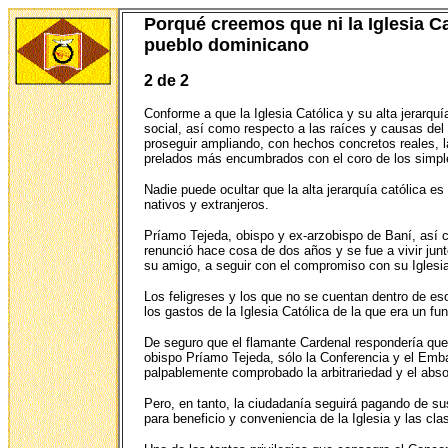
Porqué creemos que ni la Iglesia Ca
pueblo dominicano
2 de 2
Conforme a que la Iglesia Católica y su alta jerarqu
social, así como respecto a las raíces y causas del 
proseguir ampliando, con hechos concretos reales, l
prelados más encumbrados con el coro de los simple
Nadie puede ocultar que la alta jerarquía católica e
nativos y extranjeros.
Príamo Tejeda, obispo y ex-arzobispo de Baní, así c
renunció hace cosa de dos años y se fue a vivir jun
su amigo, a seguir con el compromiso con su Iglesia
Los feligreses y los que no se cuentan dentro de 
los gastos de la Iglesia Católica de la que era un f
De seguro que el flamante Cardenal respondería que s
obispo Príamo Tejeda, sólo la Conferencia y el Emba
palpablemente comprobado la arbitrariedad y el absol
Pero, en tanto, la ciudadanía seguirá pagando de su
para beneficio y conveniencia de la Iglesia y las cl