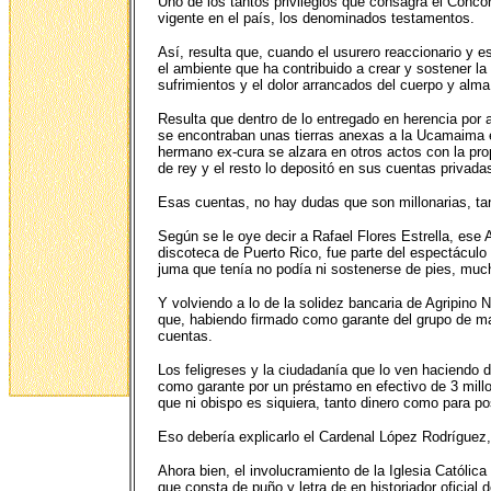
Uno de los tantos privilegios que consagra el Concord
vigente en el país, los denominados testamentos.
Así, resulta que, cuando el usurero reaccionario y e
el ambiente que ha contribuido a crear y sostener la
sufrimientos y el dolor arrancados del cuerpo y alma
Resulta que dentro de lo entregado en herencia por a
se encontraban unas tierras anexas a la Ucamaima e
hermano ex-cura se alzara en otros actos con la pr
de rey y el resto lo depositó en sus cuentas privadas
Esas cuentas, no hay dudas que son millonarias, tan
Según se le oye decir a Rafael Flores Estrella, ese
discoteca de Puerto Rico, fue parte del espectáculo 
juma que tenía no podía ni sostenerse de pies, mu
Y volviendo a lo de la solidez bancaria de Agripino 
que, habiendo firmado como garante del grupo de mafi
cuentas.
Los feligreses y la ciudadanía que lo ven haciendo de
como garante por un préstamo en efectivo de 3 millo
que ni obispo es siquiera, tanto dinero como para po
Eso debería explicarlo el Cardenal López Rodríguez,
Ahora bien, el involucramiento de la Iglesia Católica
que consta de puño y letra de en historiador oficial 