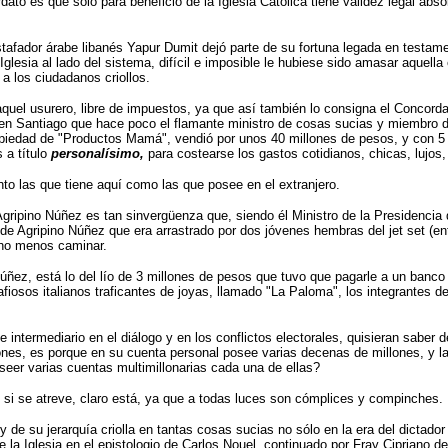
ato es que sólo para beneficio de la Iglesia Católica tiene validez legal abso
stafador árabe libanés Yapur Dumit dejó parte de su fortuna legada en testame
 Iglesia al lado del sistema, difícil e imposible le hubiese sido amasar aquel
 a los ciudadanos criollos.
quel usurero, libre de impuestos, ya que así también lo consigna el Concordat
n Santiago que hace poco el flamante ministro de cosas sucias y miembro del
opiedad de "Productos Mamá", vendió por unos 40 millones de pesos, y con 5 
 a título
personalísimo,
para costearse los gastos cotidianos, chicas, lujos,
to las que tiene aquí como las que posee en el extranjero.
 Agripino Núñez es tan sinvergüenza que, siendo él Ministro de la Presidencia
de Agripino Núñez que era arrastrado por dos jóvenes hembras del jet set (ent
cho menos caminar.
Núñez, está lo del lío de 3 millones de pesos que tuvo que pagarle a un banco 
osos italianos traficantes de joyas, llamado "La Paloma", los integrantes de 
 intermediario en el diálogo y en los conflictos electorales, quisieran saber 
nes, es porque en su cuenta personal posee varias decenas de millones, y la
seer varias cuentas multimillonarias cada una de ellas?
 si se atreve, claro está, ya que a todas luces son cómplices y compinches.
 y de su jerarquía criolla en tantas cosas sucias no sólo en la era del dictado
de la Iglesia en el epistologio de Carlos Nouel, continuado por Fray Cipriano 