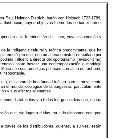
itor Paul Heinrich Dietrich, barón von Holbach 1723-1789,
 Ilustración, cuyos objetivos fueron los de barrer con el
ponden a la Introducción del Libro, cuya elaboración y
 de la indigencia cultural y teórica predominante, que ha
 epistemológico que, con un acerado bisturí empuñado por
odrida influencia directa del oportunismo (revisionismo)
etendido hasta buscar una contemporización o maridaje
ub Mejía con sus mendigos políticos con alma de rastreros
a insoportable.
gico, así como de la orfandad teórica para el movimiento
blan el mundo ideológico de la burguesía, particularmente
ión y sus efectos alienantes.
gímenes dictatoriales y a todos los genocidios que, contra
cción que, sin lugar a dudas, ha sido elaborada con gran
 través de los distribuidores, quienes, a su vez, están