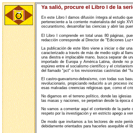
Ya salió, procure el Libro I de la ser
En este Libro I damos difusión íntegra al estudio que
perteneciente a la corriente materialista del siglo 
oscurantismo, desarrollar las ciencias y abrir las pue
El Libro I comprende en total unas 80 páginas, pue
redacción corresponde al Director de "Ediciones Luz
La publicación de este libro viene a iniciar o dar un
caracterizado a través de más de medio siglo al lla
una diestra e implacable mano, busca separar de una 
importado de Europa y América Latina, donde no po
espúreo entre el socialismo científico y el cristiani
del llamado "pct" o los revisionistas castristas del 
El castro-guevarismo-debraísmo, con todas sus basura
revolucionario, propiciando reducirlo a un proceso i
esas malvadas creencias religiosas que, como el cri
No digamos en el terreno político, donde las iglesias
las masas y naciones, se perpetran desde la época d
No vamos a comentar aquí el contenido de la parte d
respeto por la investigación y en estricto apego a ve
De modo que invitamos a los lectores de este periód
debidamente orientados para hacerles asequible el l