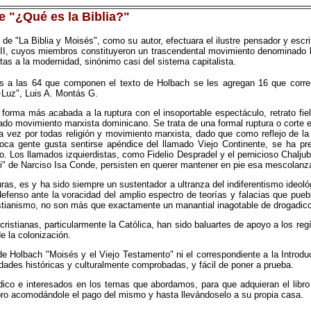
ie "¿Qué es la Biblia?"
 de "La Biblia y Moisés", como su autor, efectuara el ilustre pensador y escr
XVIII, cuyos miembros constituyeron un trascendental movimiento denominado la
rtas a la modernidad, sinónimo casi del sistema capitalista.
s a las 64 que componen el texto de Holbach se les agregan 16 que corres
+Luz", Luis A. Montás G.
a forma más acabada a la ruptura con el insoportable espectáculo, retrato fiel
mado movimiento marxista dominicano. Se trata de una formal ruptura o corte
vez por todas religión y movimiento marxista, dado que como reflejo de la p
ca gente gusta sentirse apéndice del llamado Viejo Continente, se ha pr
smo. Los llamados izquierdistas, como Fidelio Despradel y el pernicioso Chalj
"fui" de Narciso Isa Conde, persisten en querer mantener en pie esa mescolanz
s, es y ha sido siempre un sustentador a ultranza del indiferentismo ideoló
ndefenso ante la voracidad del amplio espectro de teorías y falacias que pue
stianismo, no son más que exactamente un manantial inagotable de drogadicc
 cristianas, particularmente la Católica, han sido baluartes de apoyo a los re
e la colonización.
e Holbach "Moisés y el Viejo Testamento" ni el correspondiente a la Introdu
rdades históricas y culturalmente comprobadas, y fácil de poner a prueba.
ico e interesados en los temas que abordamos, para que adquieran el libro a
ibro acomodándole el pago del mismo y hasta llevándoselo a su propia casa.