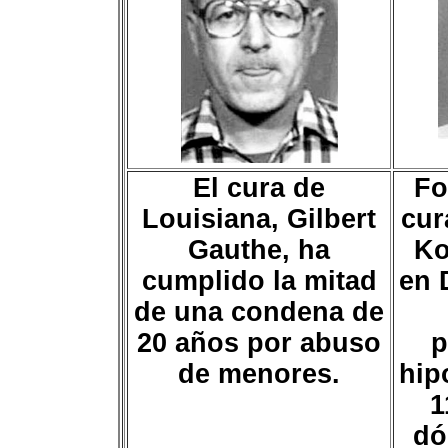
El cura de
Fo
Louisiana, Gilbert
cur
Gauthe, ha
Ko
cumplido la mitad
en 
de una condena de
20 años por abuso
p
de menores.
hip
1
dó