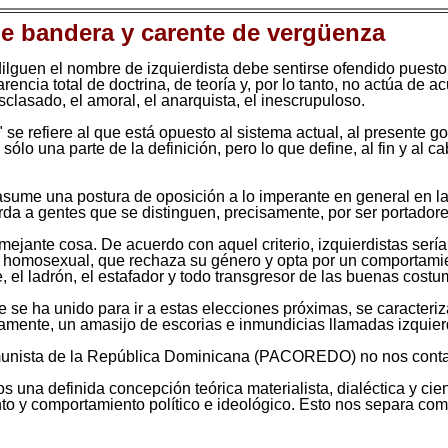
de bandera y carente de vergüenza
lguen el nombre de izquierdista debe sentirse ofendido puesto
encia total de doctrina, de teoría y, por lo tanto, no actúa de ac
esclasado, el amoral, el anarquista, el inescrupuloso.
" se refiere al que está opuesto al sistema actual, al presente g
ólo una parte de la definición, pero lo que define, al fin y al c
e asume una postura de oposición a lo imperante en general en la
da a gentes que se distinguen, precisamente, por ser portadore
ejante cosa. De acuerdo con aquel criterio, izquierdistas sería
el homosexual, que rechaza su género y opta por un comportamien
, el ladrón, el estafador y todo transgresor de las buenas costu
 se ha unido para ir a estas elecciones próximas, se caracteriz
vamente, un amasijo de escorias e inmundicias llamadas izquier
munista de la República Dominicana (PACOREDO) no nos contamo
 una definida concepción teórica materialista, dialéctica y cie
o y comportamiento político e ideológico. Esto nos separa como 