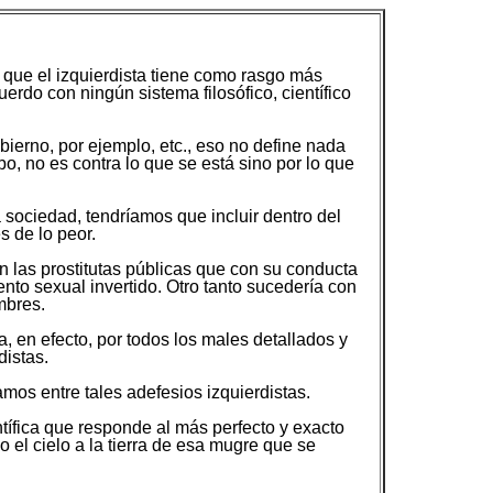
 que el izquierdista tiene como rasgo más
uerdo con ningún sistema filosófico, científico
obierno, por ejemplo, etc., eso no define nada
abo, no es contra lo que se está sino por lo que
 sociedad, tendríamos que incluir dentro del
s de lo peor.
n las prostitutas públicas que con su conducta
to sexual invertido. Otro tanto sucedería con
mbres.
a, en efecto, por todos los males detallados y
distas.
s entre tales adefesios izquierdistas.
ntífica que responde al más perfecto y exacto
el cielo a la tierra de esa mugre que se