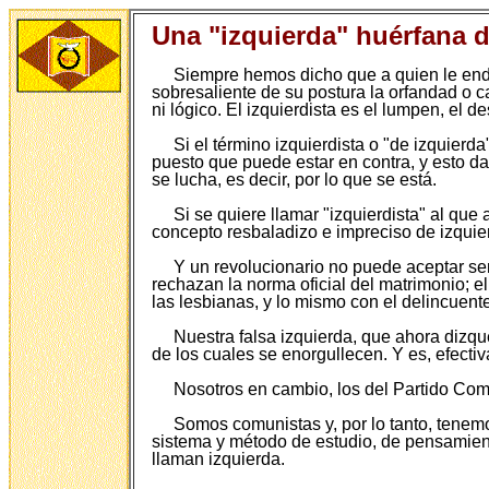
Una "izquierda" huérfana 
Siempre hemos dicho que a quien le endi
sobresaliente de su postura la orfandad o car
ni lógico. El izquierdista es el lumpen, el d
Si el término izquierdista o "de izquierda
puesto que puede estar en contra, y esto da s
se lucha, es decir, por lo que se está.
Si se quiere llamar "izquierdista" al qu
concepto resbaladizo e impreciso de izquier
Y un revolucionario no puede aceptar sem
rechazan la norma oficial del matrimonio; 
las lesbianas, y lo mismo con el delincuente
Nuestra falsa izquierda, que ahora dizque
de los cuales se enorgullecen. Y es, efecti
Nosotros en cambio, los del Partido Co
Somos comunistas y, por lo tanto, tenemos
sistema y método de estudio, de pensamient
llaman izquierda.