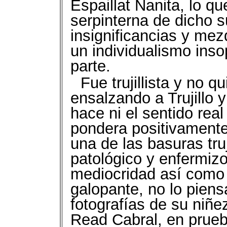
Espaillat Nanita, lo q
serpinterna de dicho s
insignificancias y mez
un individualismo ins
parte.
Fue trujillista y no q
ensalzando a Trujillo 
hace ni el sentido rea
pondera positivament
una de las basuras truj
patológico y enfermizo
mediocridad así como 
galopante, no lo pien
fotografías de su niñe
Read Cabral, en prue