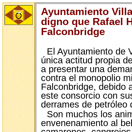
Ayuntamiento Vill
digno que Rafael H
Falconbridge
El Ayuntamiento de V
única actitud propia d
a presentar una dema
contra el monopolio m
Falconbridge, debido 
este consorcio con su
derrames de petróleo 
Son muchos los anim
envenenamiento al be
camarones, cangrejos,