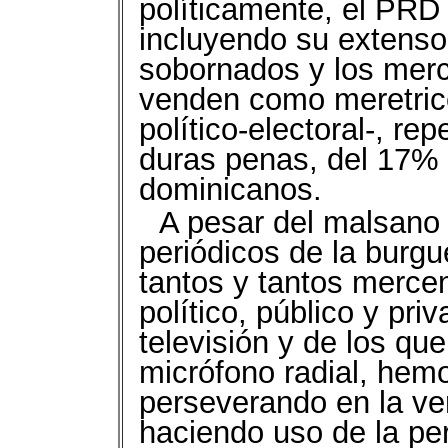
políticamente, el PR
incluyendo su extens
sobornados y los merc
venden como meretrice
político-electoral-, r
duras penas, del 17% 
dominicanos.
A pesar del malsano y
periódicos de la burgu
tantos y tantos merce
político, público y pri
televisión y de los q
micrófono radial, hemo
perseverando en la ver
haciendo uso de la per