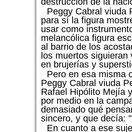
destrucción de la nac
Peggy Cabral viuda P
para sí la figura mos
usar como instrumento
melancólica figura es
al barrio de los acost
los muertos siguieran 
en brujerías y superst
Pero en esa misma ca
Peggy Cabral viuda P
Rafael Hipólito Mejía
por medio en la campa
demasiado qué pensar 
sincero, y que decía:
En cuanto a ese suje