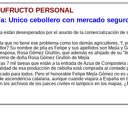
SUFRUCTO PERSONAL
ejía: Unico cebollero con mercado segu
la están desesperados por el asunto de la comercialización de
la que no tiene ese problema como los demás agricultores. Y, p
ltor? Su nombre de pila es Felipe y sus apellidos son Mejía y Gó
 esposa, Rosa Gómez Grullón, que además es ahijado de su "tío
primo de doña Rosa Gómez Grullón de Mejía.
las 7 mil tareas que están a la entrada de Azua de Compostela 
otalidad de esa producción de cebolla está comprada al contad
cado para todos. Pero el honorable Felipe Mejía Gómez no es un
 de ascendencia catalana, aunque cuando viajara a España en bus
 en los archivos de los jueces civiles ni tampoco en los mapas