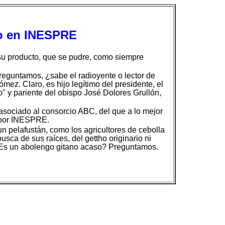
ro en INESPRE
 su producto, que se pudre, como siempre
reguntamos, ¿sabe el radioyente o lector de
mez. Claro, es hijo legítimo del presidente, el
" y pariente del obispo José Dolores Grullón,
asociado al consorcio ABC, del que a lo mejor
o por INESPRE.
 pelafustán, como los agricultores de cebolla
ca de sus raíces, del gettho originario ni
. ¿Es un abolengo gitano acaso? Preguntamos.