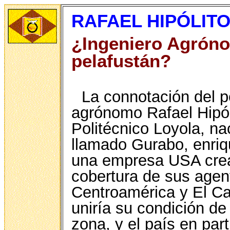
RAFAEL HIPÓLITO
¿Ingeniero Agrón
pelafustán?
La connotación del p
agrónomo Rafael Hipól
Politécnico Loyola, n
llamado Gurabo, enri
una empresa USA crea
cobertura de sus agen
Centroamérica y El Car
uniría su condición d
zona, y el país en par