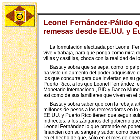
Leonel Fernández-Pálido qu
remesas desde EE.UU. y Eu
La formulación efectuada por Leonel Fer
vive y trabaja, para que ponga como mira de
villas y castillas, choca con la realidad de 
Basta y sobra que se sepa, como lo palpa
ha visto un aumento del poder adquisitivo 
los que concurre para que inviertan en su 
Puerto Rico, a los que Leonel Fernández, e
Monetario Internacional, BID y Banco Mundia
así como de sus familiares que viven en el 
Basta y sobra saber que con la rebaja art
millones de pesos a los remesadores en lo 
EE.UU. y Puerto Rico tienen que seguir su
indirectos, a los zánganos del gobierno qu
Leonel Fernández lo que pretende es poner a
financien con su sangre y sudor, como buen
en el hecho de que, sólo en el mes de enero