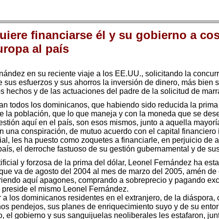
iere financiarse él y su gobierno a cos
ropa al país
nández en su reciente viaje a los EE.UU., solicitando la concu
 sus esfuerzos y sus ahorros la inversión de dinero, más bien 
los hechos y de las actuaciones del padre de la solicitud de marr
n todos los dominicanos, que habiendo sido reducida la prima d
de la población, que lo que maneja y con la moneda que se des
gestión aquí en el país, son esos mismos, junto a aquella mayor
n una conspiración, de mutuo acuerdo con el capital financiero
l, les ha puesto como zoquetes a financiarle, en perjuicio de aq
país, el derroche fastuoso de su gestión gubernamental y de sus
ificial y forzosa de la prima del dólar, Leonel Fernández ha est
que va de agosto del 2004 al mes de marzo del 2005, amén de q
friendo aquí apagones, comprando a sobreprecio y pagando exc
e preside el mismo Leonel Fernández.
 los dominicanos residentes en el extranjero, de la diáspora, c
os pendejos, sus planes de enriquecimiento suyo y de su ento
, el gobierno y sus sanguijuelas neoliberales les estafaron, jun