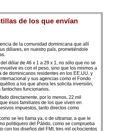
tillas de los que envían
rrencia de la comunidad dominicana que allí
sus dólares, en nuestro país, prometiéndole
as.
el dólar de 46 x 1 a 29 x 1, no sólo que no se
envuelve es con el peso, sino que los mismos a
ía de dominicanos residentes en los EE.UU. y
 internacional y sus agencias como el Fondo
uéllos a los que ahora les solicita inversión,
 fantoches funcionarios.
afado directamente, por lo menos, 22 mil
ue esos familiares de los que viven en
esivos impuestos, tanto directos como
omo se les llama ya, o de ultramar, a que le
rno politiquero del Pálido, como se comprueba
to con los diseños del FMI, tres mil ochocientos