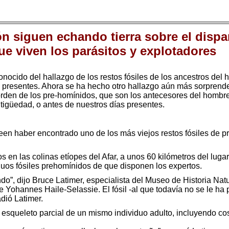
n siguen echando tierra sobre el dispar
ue viven los parásitos y explotadores
onocido del hallazgo de los restos fósiles de los ancestros del
s presentes. Ahora se ha hecho otro hallazgo aún más sorprende
 orden de los pre-homínidos, que son los antecesores del hombre
igüedad, o antes de nuestros días presentes.
een haber encontrado uno de los más viejos restos fósiles de p
 en las colinas etíopes del Afar, a unos 60 kilómetros del lugar
guos fósiles prehomínidos de que disponen los expertos.
do”, dijo Bruce Latimer, especialista del Museo de Historia Nat
e Yohannes Haile-Selassie. El fósil -al que todavía no se le h
dió Latimer.
squeleto parcial de un mismo individuo adulto, incluyendo costi