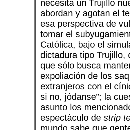
necesita un Trujillo n
abordan y agotan el t
esa perspectiva de vu
tomar el subyugamiento
Católica, bajo el simu
dictadura tipo Trujillo
que sólo busca mantene
expoliación de los saq
extranjeros con el cín
si no, jódanse”; la cu
asunto los mencionad
espectáculo de
strip 
mundo sabe que gentes