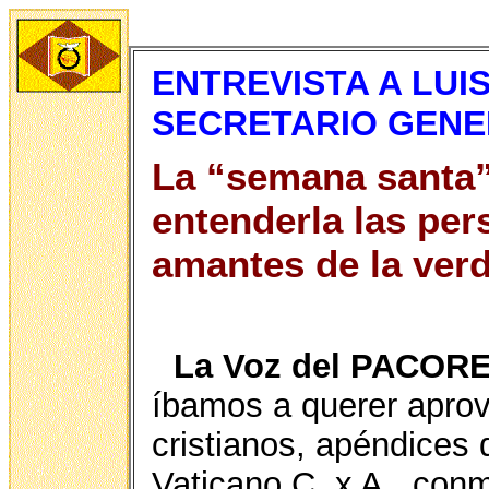
ENTREVISTA A LUI
SECRETARIO GENE
La “semana santa”
entenderla las per
amantes de la verda
La Voz del PACORE
íbamos a querer aprov
cristianos, apéndices d
Vaticano C. x A., co