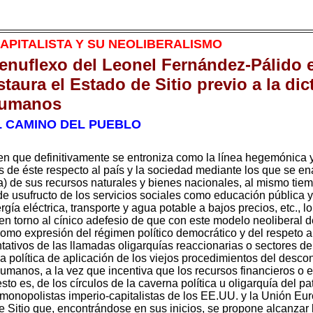
APITALISTA Y SU NEOLIBERALISMO
genuflexo del Leonel Fernández-Pálido 
staura el Estado de Sitio previo a la di
humanos
EL CAMINO DEL PUEBLO
n que definitivamente se entroniza como la línea hegemónica y
es de éste respecto al país y la sociedad mediante los que se e
a) de sus recursos naturales y bienes nacionales, al mismo tie
e usufructo de los servicios sociales como educación pública y 
gía eléctrica, transporte y agua potable a bajos precios, etc., l
n torno al cínico adefesio de que con este modelo neoliberal de
omo expresión del régimen político democrático y del respeto a
tativos de las llamadas oligarquías reaccionarias o sectores de 
da política de aplicación de los viejos procedimientos del desco
umanos, a la vez que incentiva que los recursos financieros o
esto es, de los círculos de la caverna política u oligarquía del
s monopolistas imperio-capitalistas de los EE.UU. y la Unión E
 de Sitio que, encontrándose en sus inicios, se propone alcanzar 