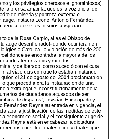
smo y los privilegios onerosos e ignominiosos),
 la prensa amarilla, que es la voz oficial del
cuadro de miseria y pobreza extrema e
 en auge, instaura Leonel Antonio Fernández
ncuencia, que ellos mismos auspician,
to de la Rosa Carpio, alias el Obispo de
y tu auge desenfrenado!- donde ocurrieran en
 la Iglesia Católica, la violación de más de 200
árcel donde se encontraba la mayoría de los
quedando aterrorizados y muertos
minal y deliberado, como sucedió con el cura
in al vía crucis con que lo estaban matando,
, quien el 21 de agosto del 2004 proclamara en
lo que procedía era la instauración de una
cia extralegal e inconstitucionalmente de la
 sumarios de ciudadanos acusados de ser
ambios de disparos”, insistían Episcopado y
nio Fernández Reyna su entrada en vigencia, el
laraba la justificación de las medidas de este
ncia económico-social y el consiguiente auge de
nández Reyna está en encabezar la dictadura
 derechos constitucionales e individuales que