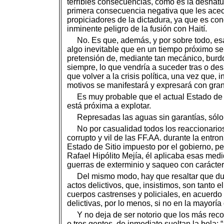
terribles consecuencias, como es la desnatura
primera consecuencia negativa que les acech
propiciadores de la dictadura, ya que es con
inminente peligro de la fusión con Haití.
No. Es que, además, y por sobre todo, es
algo inevitable que en un tiempo próximo se 
pretensión de, mediante tan mecánico, burdo
siempre, lo que vendría a suceder tras o des
que volver a la crisis política, una vez que,
motivos se manifestará y expresará con gran
Es muy probable que el actual Estado de S
está próxima a explotar.
Represadas las aguas sin garantías, sól
No por casualidad todos los reaccionarios
corrupto y vil de las FF.AA. durante la entr
Estado de Sitio impuesto por el gobierno, per
Rafael Hipólito Mejía, él aplicaba esas med
guerras de exterminio y saqueo con carácter
Del mismo modo, hay que resaltar que dur
actos delictivos, que, insistimos, son tanto 
cuerpos castrenses y policiales, en acuerd
delictivas, por lo menos, si no en la mayorí
Y no deja de ser notorio que los más reco
o tres gentes, de inmediato sueltan la bola