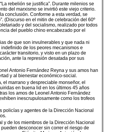
La rebelión se justifica”. Durante milenios se
to del marxismo se invirtió este viejo criterio.
ó la conclusión. Conforme a esta verdad, se
”. (Discurso en el mitin de celebración del 60º
oletariado y del socialismo, realizado por todos
tencia del pueblo chino encabezado por el
as de que son invulnerables y que nada ni
o indefinido de los peores mecanismos e
rácter transitorio, y visto en un plazo de
ación, ante la represión desatada por sus
eonel Antonio Fernández Reyna y sus amos han
ertad y al bienestar económico-social.
, el marrano y despreciable monseñor, el
uiridas en buena lid en los últimos 45 años
entras los amos de Leonel Antonio Fernández
 exhiben inescrupulosamente como los trofeos
tos policías y agentes de la Dirección Nacional
os.
nal y de los miembros de la Dirección Nacional
pueden desconocer sin correr el riesgo de