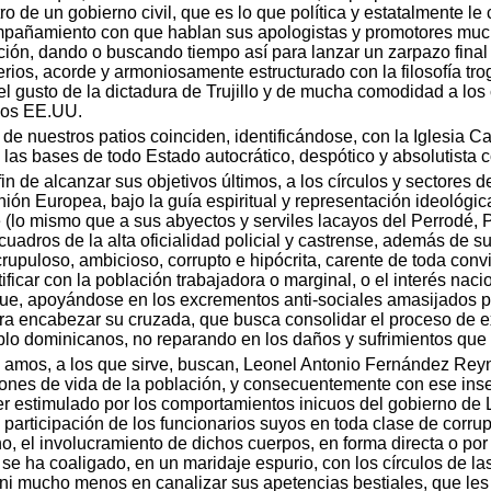
tro de un gobierno civil, que es lo que política y estatalmente l
ompañamiento con que hablan sus apologistas y promotores mu
ción, dando o buscando tiempo así para lanzar un zarpazo fina
os, acorde y armoniosamente estructurado con la filosofía trog
del gusto de la dictadura de Trujillo y de mucha comodidad a los
 los EE.UU.
 de nuestros patios coinciden, identificándose, con la Iglesia Ca
 las bases de todo Estado autocrático, despótico y absolutista 
in de alcanzar sus objetivos últimos, a los círculos y sectores 
ión Europea, bajo la guía espiritual y representación ideológica 
ae (lo mismo que a sus abyectos y serviles lacayos del Perrodé, 
cuadros de la alta oficialidad policial y castrense, además de su
crupuloso, ambicioso, corrupto e hipócrita, carente de toda conv
ntificar con la población trabajadora o marginal, o el interés nac
, apoyándose en los excrementos anti-sociales amasijados por
ara encabezar su cruzada, que busca consolidar el proceso de 
blo dominicanos, no reparando en los daños y sufrimientos que
us amos, a los que sirve, buscan, Leonel Antonio Fernández Re
ciones de vida de la población, y consecuentemente con ese inse
ser estimulado por los comportamientos inicuos del gobierno d
 participación de los funcionarios suyos en toda clase de corrup
o, el involucramiento de dichos cuerpos, en forma directa o por 
 ha coaligado, en un maridaje espurio, con los círculos de las 
ni mucho menos en canalizar sus apetencias bestiales, que les