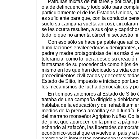
Patrullas mixtas de militares y policías, 
ola de delincuencia, y todo sólo para compl
particularmente el de los Estados Unidos, p
es suficiente para que, con la conducta per
suelo su campaña vuelta añicos), circularan
se les ocurra resulten, a sus ojos y caprich
todo lo que no amerita cárcel ni secuestro ni
Con eso sólo se hace palpable que así co
humillaciones envilecedoras y denigrantes,
padre y madre protagonistas de las más div
tolerancia, como lo fuera desde su creación
fantasmas de su procedencia como hijos de cr
mismo en los que han dedicado su vida com
procedimientos civilizados y decentes; toda
Estado de Sitio, impuesto e iniciado por L
los mecanismos de lucha democráticos y pop
En tiempos anteriores al Estado de Sitio 
trataba de una campaña dirigida y debidame
hablaba de la educación y del rehabilitamien
medios de la prensa amarilla y se difundía. 
del marrano monseñor Agripino Núñez Colla
de julio, que aparecen en la primera página 
echando al zafacón, las libertades democrátic
económico-social que envuelve al país y a l
emergencia impuestas componen y conforman 