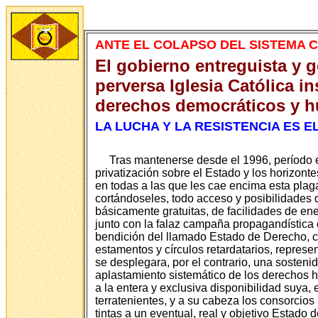
ANTE EL COLAPSO DEL SISTEMA C
El gobierno entreguista y 
perversa Iglesia Católica in
derechos democráticos y 
LA LUCHA Y LA RESISTENCIA ES 
Tras mantenerse desde el 1996, período e
privatización sobre el Estado y los horizont
en todas a las que les cae encima esta plag
cortándoseles, todo acceso y posibilidades d
básicamente gratuitas, de facilidades de ener
junto con la falaz campaña propagandística e
bendición del llamado Estado de Derecho, c
estamentos y círculos retardatarios, represen
se desplegara, por el contrario, una sosteni
aplastamiento sistemático de los derechos h
a la entera y exclusiva disponibilidad suya, 
terratenientes, y a su cabeza los consorcio
tintas a un eventual, real y objetivo Estado