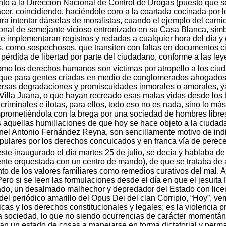
junto a la Dirección Nacional de Control de Drogas (puesto que s
acer, coincidiendo, haciéndole coro a la coartada cocinada por 
ara intentar dárselas de moralistas, cuando el ejemplo del carn
sonal de semejante vicioso entronizado en su Casa Blanca, símbo
 e implementaran registros y redadas a cualquier hora del día y
os, como sospechosos, que transiten con faltas en documentos civ
 pérdida de libertad por parte del ciudadano, conforme a las ley
mo los derechos humanos son víctimas por atropello a los ciuda
 que para gentes criadas en medio de conglomerados ahogados 
ersas degradaciones y promiscuidades inmorales o amorales, ya 
 Villa Juana, o que hayan recreado esas malas vidas desde los b
iminales e ilotas, para ellos, todo eso no es nada, sino lo más
prometiéndola con la brega por una sociedad de hombres libre
s aquellas humillaciones de que hoy se hace objeto a la ciuda
eonel Antonio Fernández Reyna, son sencillamente motivo de ind
ulares por los derechos conculcados y en franca vía de perece
éste inaugurado el día martes 25 de julio, se decía y hablaba 
nte orquestada con un centro de mando), de que se trataba de a
to de los valores familiares como remedios curativos del mal. As
Pero si se leen las formulaciones desde el día en que el jesuita
do, un desalmado malhechor y depredador del Estado con licen
del periódico amarillo del Opus Dei del clan Corripio, “Hoy”, vem
as y los derechos constitucionales y legales; es la violencia pr
a sociedad, lo que no siendo ocurrencias de carácter momentán
un estado de cosas a manejarse en forma dictatorial y perman