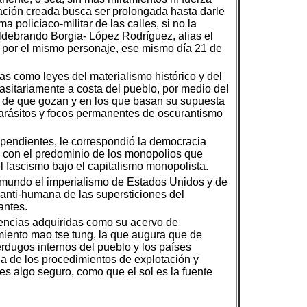
tuación creada busca ser prolongada hasta darle
policíaco-militar de las calles, si no la
ildebrando Borgia- López Rodríguez, alias el
a por el mismo personaje, ese mismo día 21 de
s como leyes del materialismo histórico y del
asitariamente a costa del pueblo, por medio del
mes de que gozan y en los que basan su supuesta
 parásitos y focos permanentes de oscurantismo
ependientes, le correspondió la democracia
ta, con el predominio de los monopolios que
el fascismo bajo el capitalismo monopolista.
el mundo el imperialismo de Estados Unidos y de
y anti-humana de las supersticiones del
antes.
riencias adquiridas como su acervo de
iento mao tse tung, la que augura que de
rdugos internos del pueblo y los países
a de los procedimientos de explotación y
 es algo seguro, como que el sol es la fuente