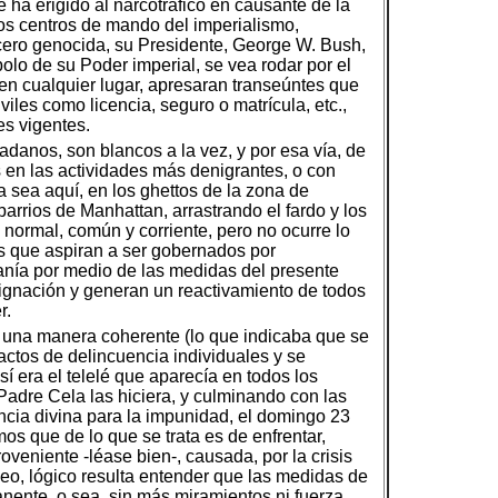
e ha erigido al narcotráfico en causante de la
los centros de mando del imperialismo,
icero genocida, su Presidente, George W. Bush,
lo de su Poder imperial, se vea rodar por el
 en cualquier lugar, apresaran transeúntes que
iles como licencia, seguro o matrícula, etc.,
es vigentes.
danos, son blancos a la vez, y por esa vía, de
en las actividades más denigrantes, o con
sea aquí, en los ghettos de la zona de
arrios de Manhattan, arrastrando el fardo y los
 normal, común y corriente, pero no ocurre lo
s que aspiran a ser gobernados por
danía por medio de las medidas del presente
ignación y generan un reactivamiento de todos
r.
de una manera coherente (lo que indicaba que se
ctos de delincuencia individuales y se
í era el telelé que aparecía en todos los
 Padre Cela las hiciera, y culminando con las
cia divina para la impunidad, el domingo 23
os que de lo que se trata es de enfrentar,
oveniente -léase bien-, causada, por la crisis
eo, lógico resulta entender que las medidas de
ente, o sea, sin más miramientos ni fuerza