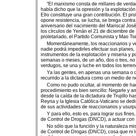
“El marxismo consta de millares de verdad
había dicho que la opresión y la explotación 
Ello constituye una gran contribución. El pr
opone resistencia, se lucha, se brega contra 
aniversario del nacimiento del Mariscal José 
los círculos de Yenán el 21 de diciembre de
proletariado, el Partido Comunista y Mao Ts
Momentáneamente, los reaccionarios y ve
nadie podrá impedirles efectuar sus planes,
instrumentos de la explotación y miseria y p
semanas o meses, de un año, dos o tres, no i
verdugos, se una y luche en todos los terren
Ya las gentes, en apenas una semana o 
recurrido a la dictadura como un medio de neg
Como no pudo ocultar, al momento de hace
procedimiento es bien sencillo: Negarle y ar
desde la caída de la dictadura de Trujillo 
Reyna y la Iglesia Católica-Vaticano se de
de sus actividades de reaccionarios y usurp
Y para ello, esto es, para lograr sus fine
de Control de Drogas (DNCD), a actuar con 
No sólo que la función y la naturaleza mi
de Control de Drogas (DNCD), cosa que ni l