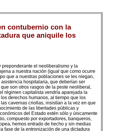
en contubernio con la
ctadura que aniquile los
 preponderante el neoliberalismo y la
najena a nuestra nación (igual que como ocurre
mpo que a nuestras poblaciones se les niegan,
asistencia hospitalaria, que deberían ser
o que son otros rasgos de la peste neoliberal,
l régimen capitalista vendría aparejada la
 los derechos humanos, al tiempo que los
las cavernas criollas, insistían a la vez en que
nocimiento de las libertades públicas y
 económicos del Estado estén sólo y únicamente
 patio, compuesto por exportadores, banqueros,
uropea, hemos entrado de hecho y sin medias
la fase de la entronización de una dictadura