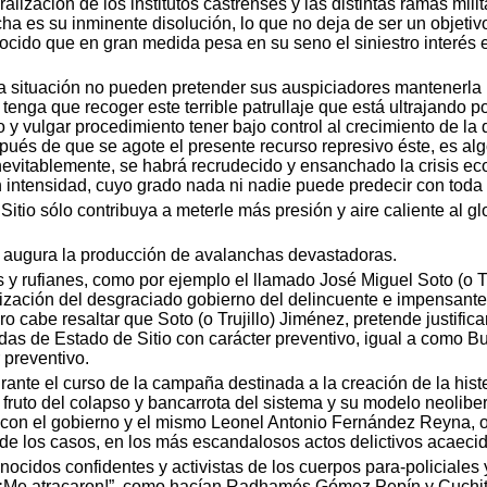
lización de los institutos castrenses y las distintas ramas mili
a es su inminente disolución, lo que no deja de ser un objetivo
ocido que en gran medida pesa en su seno el siniestro interés e
a situación no pueden pretender sus auspiciadores mantenerla 
tenga que recoger este terrible patrullaje que está ultrajando p
 y vulgar procedimiento tener bajo control al crecimiento de l
pués de que se agote el presente recurso represivo éste, es alg
 inevitablemente, se habrá recrudecido y ensanchado la crisis eco
 intensidad, cuyo grado nada ni nadie puede predecir con toda 
itio sólo contribuya a meterle más presión y aire caliente al gl
o augura la producción de avalanchas devastadoras.
 y rufianes, como por ejemplo el llamado José Miguel Soto (o Tru
onización del desgraciado gobierno del delincuente e impensante R
o cabe resaltar que Soto (o Trujillo) Jiménez, pretende justific
idas de Estado de Sitio con carácter preventivo, igual a como 
 preventivo.
ante el curso de la campaña destinada a la creación de la hist
el fruto del colapso y bancarrota del sistema y su modelo neolibe
o con el gobierno y el mismo Leonel Antonio Fernández Reyna, o
a de los casos, en los más escandalosos actos delictivos acaeci
nocidos confidentes y activistas de los cuerpos para-policiales
: “¡Me atracaron!”, como hacían Radhamés Gómez Pepín y Cuchit