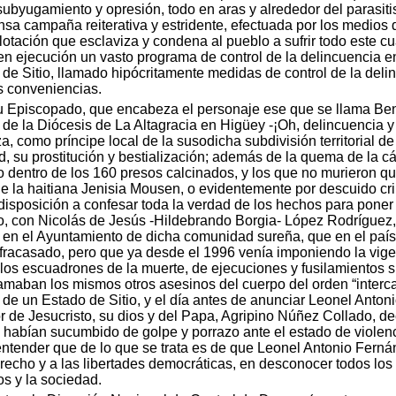
 subyugamiento y opresión, todo en aras y alrededor del parasiti
sa campaña reiterativa y estridente, efectuada por los medios de
plotación que esclaviza y condena al pueblo a sufrir todo este 
r en ejecución un vasto programa de control de la delincuencia
de Sitio, llamado hipócritamente medidas de control de la deli
s conveniencias.
su Episcopado, que encabeza el personaje ese que se llama Beni
 de la Diócesis de La Altagracia en Higüey -¡Oh, delincuencia 
, como príncipe local de la susodicha subdivisión territorial de
, su prostitución y bestialización; además de la quema de la c
 o dentro de los 160 presos calcinados, y los que no murieron 
e la haitiana Jenisia Mousen, o evidentemente por descuido cri
isposición a confesar toda la verdad de los hechos para poner f
pado, con Nicolás de Jesús -Hildebrando Borgia- López Rodríguez
en el Ayuntamiento de dicha comunidad sureña, que en el país 
 fracasado, pero que ya desde el 1996 venía imponiendo la vigen
 los escuadrones de la muerte, de ejecuciones y fusilamientos
amaban los mismos otros asesinos del cuerpo del orden “interc
 de un Estado de Sitio, y el día antes de anunciar Leonel Anto
 de Jesucristo, su dios y del Papa, Agripino Núñez Collado, dec
as habían sucumbido de golpe y porrazo ante el estado de viole
a entender que de lo que se trata es de que Leonel Antonio Fer
erecho y a las libertades democráticas, en desconocer todos los
os y la sociedad.