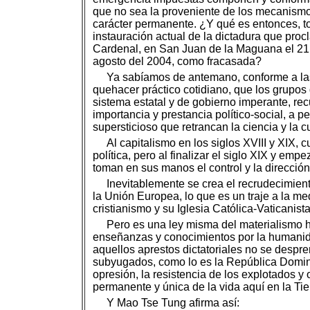
que no sea la proveniente de los mecanismos 
carácter permanente. ¿Y qué es entonces, tod
instauración actual de la dictadura que pro
Cardenal, en San Juan de la Maguana el 21 
agosto del 2004, como fracasada?
Ya sabíamos de antemano, conforme a las
quehacer práctico cotidiano, que los grupos
sistema estatal y de gobierno imperante, rec
importancia y prestancia político-social, a
supersticioso que retrancan la ciencia y la cu
Al capitalismo en los siglos XVIII y XIX
política, pero al finalizar el siglo XIX y em
toman en sus manos el control y la dirección
Inevitablemente se crea el recrudecimien
la Unión Europea, lo que es un traje a la med
cristianismo y su Iglesia Católica-Vaticanis
Pero es una ley misma del materialismo hi
enseñanzas y conocimientos por la humanida
aquellos aprestos dictatoriales no se despr
subyugados, como lo es la República Domini
opresión, la resistencia de los explotados y 
permanente y única de la vida aquí en la Tie
Y Mao Tse Tung afirma así: