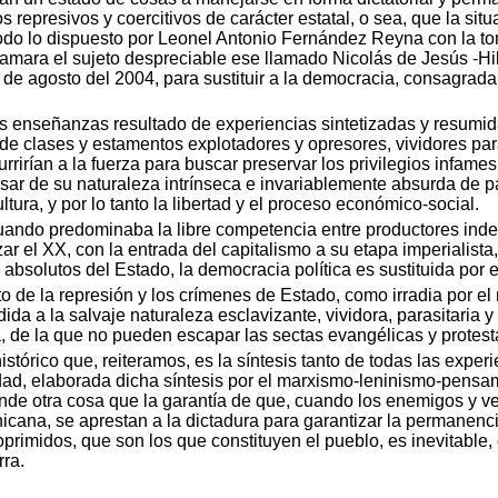
represivos y coercitivos de carácter estatal, o sea, que la si
o lo dispuesto por Leonel Antonio Fernández Reyna con la toma 
clamara el sujeto despreciable ese llamado Nicolás de Jesús -H
de agosto del 2004, para sustituir a la democracia, consagrad
 enseñanzas resultado de experiencias sintetizadas y resumida
 de clases y estamentos explotadores y opresores, vividores par
urrirían a la fuerza para buscar preservar los privilegios infa
 pesar de su naturaleza intrínseca e invariablemente absurda de
ltura, y por lo tanto la libertad y el proceso económico-social.
, cuando predominaba la libre competencia entre productores ind
pezar el XX, con la entrada del capitalismo a su etapa imperialis
 absolutos del Estado, la democracia política es sustituida por 
to de la represión y los crímenes de Estado, como irradia por 
ida a la salvaje naturaleza esclavizante, vividora, parasitaria 
ta, de la que no pueden escapar las sectas evangélicas y protest
stórico que, reiteramos, es la síntesis tanto de todas las expe
d, elaborada dicha síntesis por el marxismo-leninismo-pensam
ende otra cosa que la garantía de que, cuando los enemigos y ve
cana, se aprestan a la dictadura para garantizar la permanenci
oprimidos, que son los que constituyen el pueblo, es inevitable,
rra.