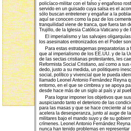
policíaco-militar con el falso y engañoso ros
servido en un guisado cuya salsa es el ac
sólo buscan entretener y engañar a la pobla
aquí se conocen como la paz de los cementeri
tranquilidad viene de tranca, que fuera tan 
Trujillo, de la Iglesia Católica-Vaticano y de
El imperialismo y las salvajes oligarquías
los asesinatos entronizados en el Poder son
Para estas estratagemas preparatorias a f
que al imperialismo de los EE.UU. y de la Un
de las sectas cristianas protestantes, les c
Reformista Social Cristiano, así como a sus 
dedo, justo a su medida, un politiquero ines
social, político y vivencial que le pueda ide
llamado Leonel Antonio Fernández Reyna que
entorno, en el que se cimbrea y se apoya p
desde hace más de un siglo al país y al pue
Para lograr imponer los objetivos que s
auspiciando tanto el deterioro de las condi
para las masas y que se hace creciente al 
acelera la desesperanza, junto al auge de la
militares bajo el mando suyo y de su gobiern
crímenes. Leonel Antonio Fernández Reyna se
nunca han tenido problemas en representar 