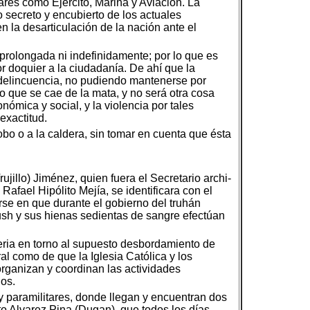
tares como Ejército, Marina y Aviación. La
 secreto y encubierto de los actuales
n la desarticulación de la nación ante el
prolongada ni indefinidamente; por lo que es
or doquier a la ciudadanía. De ahí que la
a delincuencia, no pudiendo mantenerse por
o que se cae de la mata, y no será otra cosa
nómica y social, y la violencia por tales
exactitud.
obo o a la caldera, sin tomar en cuenta que ésta
jillo) Jiménez, quien fuera el Secretario archi-
afael Hipólito Mejía, se identificara con el
arse en que durante el gobierno del truhán
Bush y sus hienas sedientas de sangre efectúan
eria en torno al supuesto desbordamiento de
ral como de que la Iglesia Católica y los
rganizan y coordinan las actividades
dos.
 y paramilitares, donde llegan y encuentran dos
o Alvarez Pina (Dugan), que todos los días,