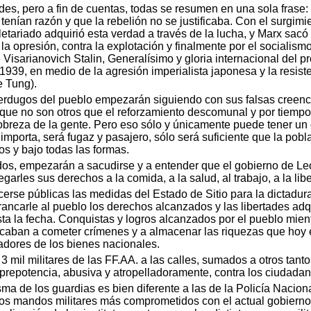
es, pero a fin de cuentas, todas se resumen en una sola frase: “
tenían razón y que la rebelión no se justificaba. Con el surgimien
oletariado adquirió esta verdad a través de la lucha, y Marx sac
la opresión, contra la explotación y finalmente por el socialismo
Visarianovich Stalin, Generalísimo y gloria internacional del pr
 1939, en medio de la agresión imperialista japonesa y la resis
e Tung).
rdugos del pueblo empezarán siguiendo con sus falsas creenci
 que no son otros que el reforzamiento descomunal y por tiemp
obreza de la gente. Pero eso sólo y únicamente puede tener un ca
mporta, será fugaz y pasajero, sólo será suficiente que la pobl
os y bajo todas las formas.
dos, empezarán a sacudirse y a entender que el gobierno de L
arles sus derechos a la comida, a la salud, al trabajo, a la lib
rse públicas las medidas del Estado de Sitio para la dictadura
rancarle al pueblo los derechos alcanzados y las libertades adq
hasta la fecha. Conquistas y logros alcanzados por el pueblo mi
dicaban a cometer crímenes y a almacenar las riquezas que hoy
adores de los bienes nacionales.
s, 3 mil militares de las FF.AA. a las calles, sumados a otros tan
prepotencia, abusiva y atropelladoramente, contra los ciudadan
sma de los guardias es bien diferente a las de la Policía Nacio
os mandos militares más comprometidos con el actual gobierno 