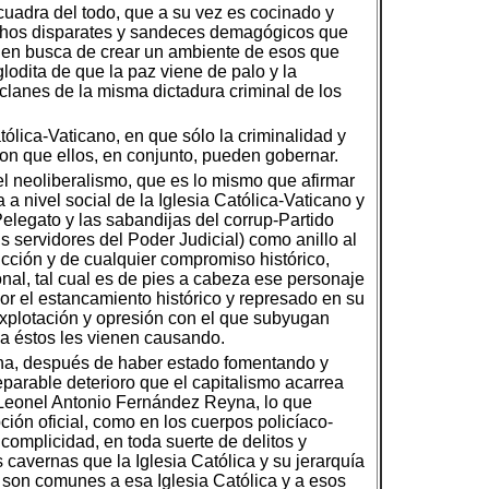
e cuadra del todo, que a su vez es cocinado y
chos disparates y sandeces demagógicos que
l en busca de crear un ambiente de esos que
lodita de que la paz viene de palo y la
 clanes de la misma dictadura criminal de los
tólica-Vaticano, en que sólo la criminalidad y
con que ellos, en conjunto, pueden gobernar.
del neoliberalismo, que es lo mismo que afirmar
a nivel social de la Iglesia Católica-Vaticano y
Pelegato y las sabandijas del corrup-Partido
s servidores del Poder Judicial) como anillo al
icción y de cualquier compromiso histórico,
ional, tal cual es de pies a cabeza ese personaje
 el estancamiento histórico y represado en su
explotación y opresión con el que subyugan
 a éstos les vienen causando.
yna, después de haber estado fomentando y
parable deterioro que el capitalismo acarrea
e Leonel Antonio Fernández Reyna, lo que
ción oficial, como en los cuerpos policíaco-
complicidad, en toda suerte de delitos y
cavernas que la Iglesia Católica y su jerarquía
 son comunes a esa Iglesia Católica y a esos