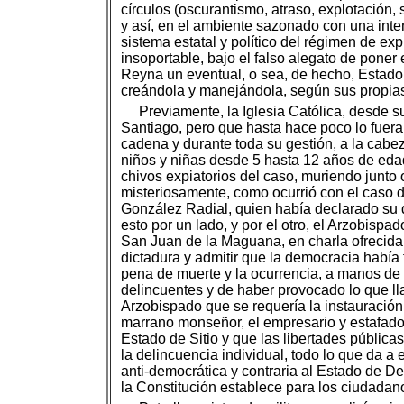
círculos (oscurantismo, atraso, explotación,
y así, en el ambiente sazonado con una inten
sistema estatal y político del régimen de ex
insoportable, bajo el falso alegato de pone
Reyna un eventual, o sea, de hecho, Estado 
creándola y manejándola, según sus propia
Previamente, la Iglesia Católica, desde 
Santiago, pero que hasta hace poco lo fuera
cadena y durante toda su gestión, a la cabeza
niños y niñas desde 5 hasta 12 años de edad
chivos expiatorios del caso, muriendo junto
misteriosamente, como ocurrió con el caso d
González Radial, quien había declarado su d
esto por un lado, y por el otro, el Arzobis
San Juan de la Maguana, en charla ofrecida 
dictadura y admitir que la democracia había
pena de muerte y la ocurrencia, a manos de
delincuentes y de haber provocado lo que ll
Arzobispado que se requería la instauración
marrano monseñor, el empresario y estafador
Estado de Sitio y que las libertades públic
la delincuencia individual, todo lo que da 
anti-democrática y contraria al Estado de D
la Constitución establece para los ciudadan