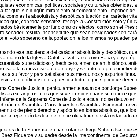
uistas económicas, políticas, sociales y culturales obtenidas, 
esaltar que, sin ningún miramiento ni comedimiento, imponen d
sta, como es la absolutista y despótica situación del carácter vit
lidad que, con toda sensatez, recoge la Constitución sólo y únic
gnados básicamente por funcionarios electos, como son el Presi
ro senador, resulta inconcebible que sean designados con caráct
por el voto soberano de la población, ellos mismos no pueden p
ando esa truculencia del carácter absolutista y despótico, que 
sta mano de la Iglesia Católica-Vaticano, cuyo Papa y cuyo régim
curantista supersticioso y hechicero, amen de antihistórico, anti
 Isa a la cabeza, se auto-atribuye y se auto-otorga, cometiendo
as a su favor y para satisfacer sus mezquinos y espurios fines, 
efesio anti-jurídico y contrapuesto a todo lo que signifique derec
ma Corte de Justicia, particularmente asumida por Jorge Subero
listas extranjeros a los que sirve, como en parte se conoce qu
infame de la Suprema Corte de Justicia actual no se detuvo en 
ondición de Asamblea Constituyente o Asamblea Nacional convoca
cter nulo de pleno derecho y apócrifo en forma absoluta, que los 
 la repetición textual de lo que oficialmente está redactado en
os jueces de la Suprema, en particular de Jorge Subero Isa, que 
áez Figueroa y su padre desde la Intercontinental de Seguros,