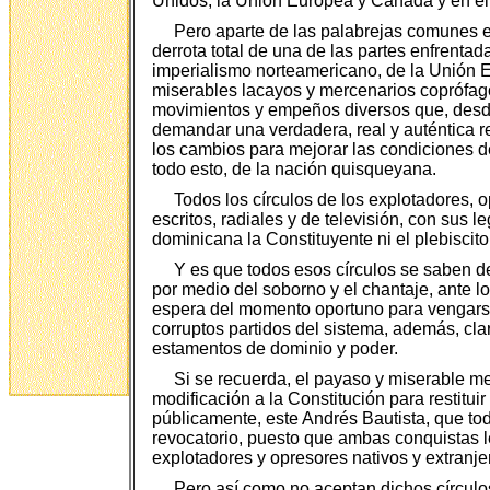
Unidos, la Unión Europea y Canadá y en el p
Pero aparte de las palabrejas comunes en
derrota total de una de las partes enfrentad
imperialismo norteamericano, de la Unión Eu
miserables lacayos y mercenarios coprófagos
movimientos y empeños diversos que, desde 
demandar una verdadera, real y auténtica r
los cambios para mejorar las condiciones de
todo esto, de la nación quisqueyana.
Todos los círculos de los explotadores, 
escritos, radiales y de televisión, con sus 
dominicana la Constituyente ni el plebiscit
Y es que todos esos círculos se saben d
por medio del soborno y el chantaje, ante l
espera del momento oportuno para vengarse 
corruptos partidos del sistema, además, cla
estamentos de dominio y poder.
Si se recuerda, el payaso y miserable m
modificación a la Constitución para restitui
públicamente, este Andrés Bautista, que to
revocatorio, puesto que ambas conquistas le
explotadores y opresores nativos y extranje
Pero así como no aceptan dichos círculos