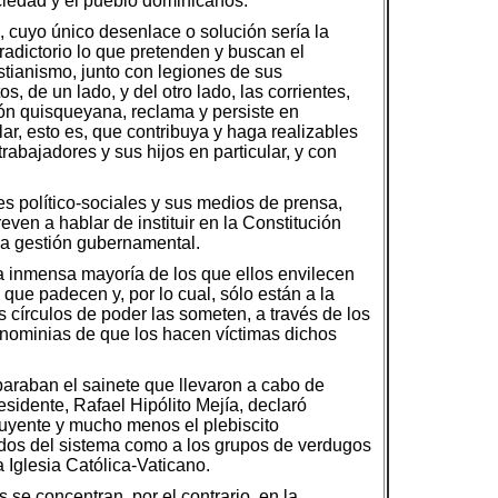
ociedad y el pueblo dominicanos.
, cuyo único desenlace o solución sería la
tradictorio lo que pretenden y buscan el
stianismo, junto con legiones de sus
 de un lado, y del otro lado, las corrientes,
ón quisqueyana, reclama y persiste en
r, esto es, que contribuya y haga realizables
abajadores y sus hijos en particular, y con
es político-sociales y sus medios de prensa,
even a hablar de instituir en la Constitución
ada gestión gubernamental.
a inmensa mayoría de los que ellos envilecen
que padecen y, por lo cual, sólo están a la
círculos de poder las someten, a través de los
ignominias de que los hacen víctimas dichos
paraban el sainete que llevaron a cabo de
esidente, Rafael Hipólito Mejía, declaró
tuyente y mucho menos el plebiscito
rtidos del sistema como a los grupos de verdugos
 Iglesia Católica-Vaticano.
se concentran, por el contrario, en la