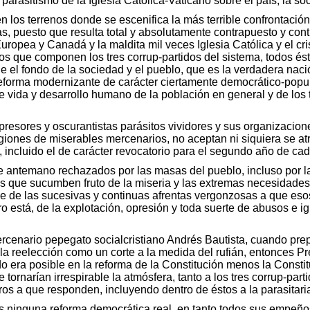
arasitismo de la Iglesia Católica-Vaticano sobre el país, la s
 los terrenos donde se escenifica la más terrible confrontación
as, puesto que resulta total y absolutamente contrapuesto y con
ropea y Canadá y la maldita mil veces Iglesia Católica y el cri
 que componen los tres corrup-partidos del sistema, todos éstos,
el fondo de la sociedad y el pueblo, que es la verdadera naci
eforma modernizante de carácter ciertamente democrático-popula
 vida y desarrollo humano de la población en general y de los tr
opresores y oscurantistas parásitos vividores y sus organizacion
legiones de miserables mercenarios, no aceptan ni siquiera se atr
o, incluido el de carácter revocatorio para el segundo año de c
e antemano rechazados por las masas del pueblo, incluso por l
os que sucumben fruto de la miseria y las extremas necesidades 
de las sucesivas y continuas afrentas vergonzosas a que esos 
ro está, de la explotación, opresión y toda suerte de abusos e 
ercenario pepegato socialcristiano Andrés Bautista, cuando pre
r la reelección como un corte a la medida del rufián, entonces Pr
do era posible en la reforma de la Constitución menos la Consti
 tornarían irrespirable la atmósfera, tanto a los tres corrup-pa
ros a que responden, incluyendo dentro de éstos a la parasitaria
 ninguna reforma democrática real, en tanto todos sus empeños 