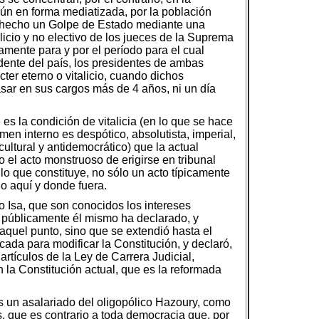
aún en forma mediatizada, por la población
e hecho un Golpe de Estado mediante una
alicio y no electivo de los jueces de la Suprema
amente para y por el período para el cual
dente del país, los presidentes de ambas
er eterno o vitalicio, cuando dichos
asar en sus cargos más de 4 años, ni un día
es la condición de vitalicia (en lo que se hace
en interno es despótico, absolutista, imperial,
cultural y antidemocrático) que la actual
 el acto monstruoso de erigirse en tribunal
lo que constituye, no sólo un acto típicamente
ho aquí y donde fuera.
 Isa, que son conocidos los intereses
e públicamente él mismo ha declarado, y
aquel punto, sino que se extendió hasta el
da para modificar la Constitución, y declaró,
artículos de la Ley de Carrera Judicial,
 la Constitución actual, que es la reformada
es un asalariado del oligopólico Hazoury, como
 que es contrario a toda democracia que, por