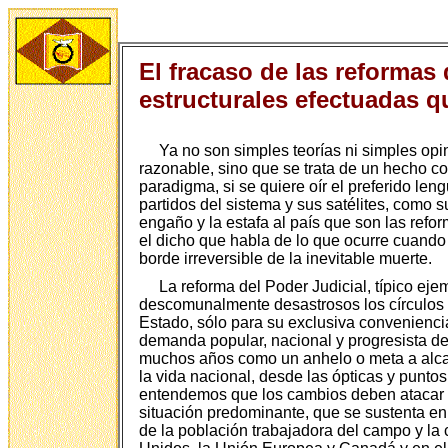
El fracaso de las reformas
estructurales efectuadas q
Ya no son simples teorías ni simples opi
razonable, sino que se trata de un hecho c
paradigma, si se quiere oír el preferido len
partidos del sistema y sus satélites, como sus
engaño y la estafa al país que son las refo
el dicho que habla de lo que ocurre cuando 
borde irreversible de la inevitable muerte.
La reforma del Poder Judicial, típico ej
descomunalmente desastrosos los círculos 
Estado, sólo para su exclusiva convenienci
demanda popular, nacional y progresista de
muchos años como un anhelo o meta a alcan
la vida nacional, desde las ópticas y punt
entendemos que los cambios deben atacar y r
situación predominante, que se sustenta en
de la población trabajadora del campo y la