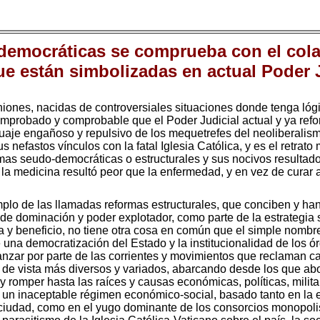
 democráticas se comprueba con el col
ue están simbolizadas en actual Poder 
niones, nacidas de controversiales situaciones donde tenga lóg
omprobado y comprobable que el Poder Judicial actual y ya ref
guaje engañoso y repulsivo de los mequetrefes del neoliberalismo
 nefastos vínculos con la fatal Iglesia Católica, y es el retrato m
rmas seudo-democráticas o estructurales y sus nocivos resultado
la medicina resultó peor que la enfermedad, y en vez de curar a
emplo de las llamadas reformas estructurales, que conciben y ha
de dominación y poder explotador, como parte de la estrategia
a y beneficio, no tiene otra cosa en común que el simple nombre
 una democratización del Estado y la institucionalidad de los ó
zar por parte de las corrientes y movimientos que reclaman ca
os de vista más diversos y variados, abarcando desde los que 
omper hasta las raíces y causas económicas, políticas, militare
 un inaceptable régimen económico-social, basado tanto en la 
 ciudad, como en el yugo dominante de los consorcios monopoli