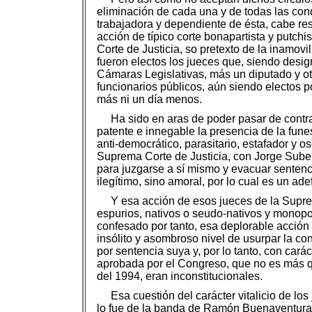
eliminación de cada una y de todas las conq
trabajadora y dependiente de ésta, cabe r
acción de típico corte bonapartista y putchi
Corte de Justicia, so pretexto de la inamovi
fueron electos los jueces que, siendo desi
Cámaras Legislativas, más un diputado y ot
funcionarios públicos, aún siendo electos 
más ni un día menos.
Ha sido en aras de poder pasar de contrab
patente e innegable la presencia de la fune
anti-democrático, parasitario, estafador y os
Suprema Corte de Justicia, con Jorge Subero
para juzgarse a sí mismo y evacuar sentenci
ilegítimo, sino amoral, por lo cual es un ad
Y esa acción de esos jueces de la Supre
espurios, nativos o seudo-nativos y monopo
confesado por tanto, esa deplorable acción 
insólito y asombroso nivel de usurpar la c
por sentencia suya y, por lo tanto, con cará
aprobada por el Congreso, que no es más que
del 1994, eran inconstitucionales.
Esa cuestión del carácter vitalicio de l
lo fue de la banda de Ramón Buenaventura B