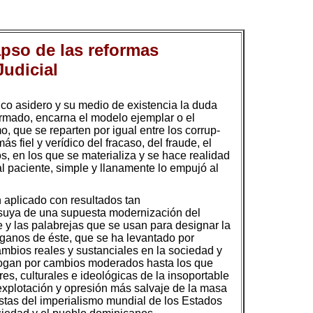
apso de las reformas
Judicial
ico asidero y su medio de existencia la duda
ormado, encarna el modelo ejemplar o el
, que se reparten por igual entre los corrup-
ás fiel y verídico del fracaso, del fraude, el
s, en los que se materializa y se hace realidad
l paciente, simple y llanamente lo empujó al
n aplicado con resultados tan
 suya de una supuesta modernización del
 y las palabrejas que se usan para designar la
rganos de éste, que se ha levantado por
mbios reales y sustanciales en la sociedad y
abogan por cambios moderados hasta los que
s, culturales e ideológicas de la insoportable
explotación y opresión más salvaje de la masa
stas del imperialismo mundial de los Estados