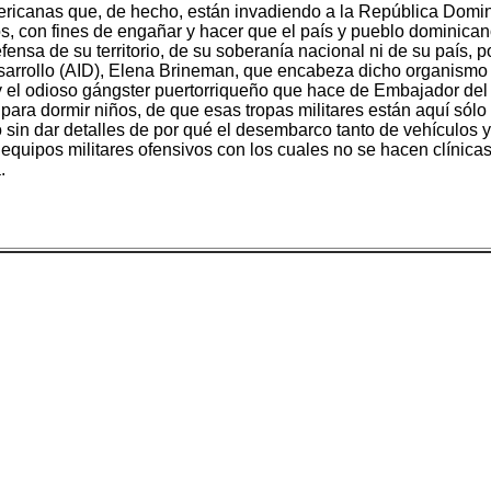
americanas que, de hecho, están invadiendo a la República Domin
s, con fines de engañar y hacer que el país y pueblo dominican
fensa de su territorio, de su soberanía nacional ni de su país, p
esarrollo (AID), Elena Brineman, que encabeza dicho organismo 
 y el odioso gángster puertorriqueño que hace de Embajador de
ara dormir niños, de que esas tropas militares están aquí sólo c
o sin dar detalles de por qué el desembarco tanto de vehículos 
equipos militares ofensivos con los cuales no se hacen clínica
.