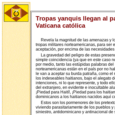
Tropas yanquis llegan al p
Vaticana católica
Revela la magnitud de las amenazas y los
tropas militares norteamericanas, para ser 
aceptación, por encima de las necesidades 
La gravedad del peligro de estas presenc
simple coincidencia (ya que en este caso 
por medio, tanto las estúpidas palabras de
norteamericanas están en el país por no hab
le van a aceptar su burda patraña, como el
los indeseables haitianos, bajo el alegato 
intenciones, ni lo que represente, y todo ell
del extranjero, en evidente e inocultable al
¡Piedad para Haití!, ¡Piedad para los haiti
dominicanos a los haitianos nacidos aquí c
Estos son los pormenores de los pretextos
viviendo parasitariamente de los pueblos y
siniestro, antidominicano y antinacional de