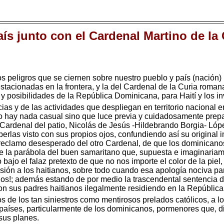
aís junto con el Cardenal Martino de la
 peligros que se ciernen sobre nuestro pueblo y país (nación) 
estacionadas en la frontera, y la del Cardenal de la Curia rom
y posibilidades de la República Dominicana, para Haití y los in
ias y de las actividades que despliegan en territorio nacional
no hay nada casual sino que luce previa y cuidadosamente prep
l Cardenal del patio, Nicolás de Jesús -Hildebrando Borgia- L
erlas visto con sus propios ojos, confundiendo así su original 
 reclamo desesperado del otro Cardenal, de que los dominicanos
de la parábola del buen samaritano que, supuesta e imaginariame
o bajo el falaz pretexto de que no nos importe el color de la piel,
usión a los haitianos, sobre todo cuando esa apología nociva par
anos!; además estando de por medio la trascendental sentencia 
on sus padres haitianos ilegalmente residiendo en la Repúblic
 de los tan siniestros como mentirosos prelados católicos, a los
 países, particularmente de los dominicanos, pormenores que, d
 sus planes.