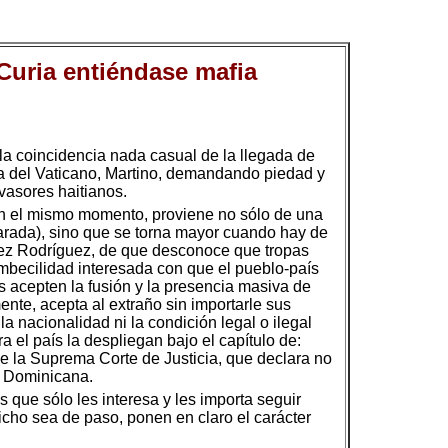
 Curia entiéndase mafia
la coincidencia nada casual de la llegada de
ana del Vaticano, Martino, demandando piedad y
vasores haitianos.
 en el mismo momento, proviene no sólo de una
arada), sino que se torna mayor cuando hay de
ópez Rodríguez, de que desconoce que tropas
imbecilidad interesada con que el pueblo-país
 acepten la fusión y la presencia masiva de
nte, acepta al extraño sin importarle sus
 la nacionalidad ni la condición legal o ilegal
a el país la despliegan bajo el capítulo de:
de la Suprema Corte de Justicia, que declara no
a Dominicana.
 que sólo les interesa y les importa seguir
icho sea de paso, ponen en claro el carácter