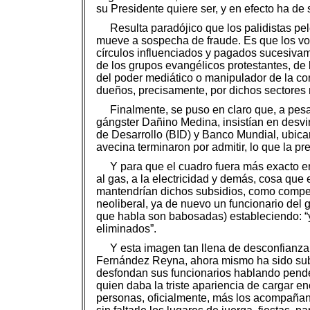
su Presidente quiere ser, y en efecto ha d
Resulta paradójico que los palidistas pe
mueve a sospecha de fraude. Es que los vot
círculos influenciados y pagados sucesivam
de los grupos evangélicos protestantes, de
del poder mediático o manipulador de la con
dueños, precisamente, por dichos sectore
Finalmente, se puso en claro que, a pe
gángster Dañino Medina, insistían en desvi
de Desarrollo (BID) y Banco Mundial, ubica
avecina terminaron por admitir, lo que la pr
Y para que el cuadro fuera más exacto en
al gas, a la electricidad y demás, cosa qu
mantendrían dichos subsidios, como compen
neoliberal, ya de nuevo un funcionario del
que habla son babosadas) estableciendo: “y
eliminados”.
Y esta imagen tan llena de desconfianza
Fernández Reyna, ahora mismo ha sido sub
desfondan sus funcionarios hablando pende
quien daba la triste apariencia de cargar 
personas, oficialmente, más los acompañant