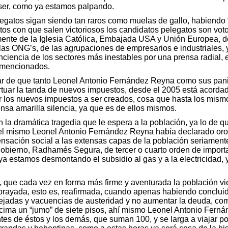
e ser, como ya estamos palpando.
legatos sigan siendo tan raros como muelas de gallo, habiendo 
os con que salen victoriosos los candidatos pelegatos son voto
ente de la Iglesia Católica, Embajada USA y Unión Europea, de 
 las ONG’s, de las agrupaciones de empresarios e industriales
ciencia de los sectores más inestables por una prensa radial, es
s mencionados.
sar de que tanto Leonel Antonio Fernández Reyna como sus pan
rtuar la tanda de nuevos impuestos, desde el 2005 está acorda
r los nuevos impuestos a ser creados, cosa que hasta los mism
ensa amarilla silencia, ya que es de ellos mismos.
 la dramática tragedia que le espera a la población, ya lo de 
e el mismo Leonel Antonio Fernández Reyna había declarado oron
sación social a las extensas capas de la población seriament
 gobierno, Radhamés Segura, de tercer o cuarto orden de import
a estamos desmontando el subsidio al gas y a la electricidad,
, que cada vez en forma más firme y aventurada la población v
rayada, esto es, reafirmada, cuando apenas habiendo conclui
jadas y vacuencias de austeridad y no aumentar la deuda, como
encima un “jumo” de siete pisos, ahí mismo Leonel Antonio Fern
es de éstos y los demás, que suman 100, y se larga a viajar po