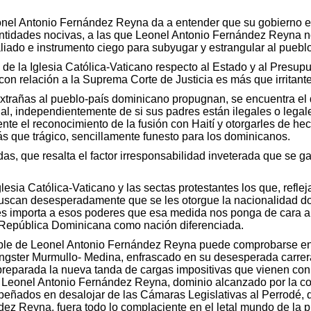
onel Antonio Fernández Reyna da a entender que su gobierno es
entidades nocivas, a las que Leonel Antonio Fernández Reyna no 
aliado e instrumento ciego para subyugar y estrangular al pueblo
mo de la Iglesia Católica-Vaticano respecto al Estado y al Pres
 con relación a la Suprema Corte de Justicia es más que irritante
xtrañas al pueblo-país dominicano propugnan, se encuentra el d
nal, independientemente de si sus padres están ilegales o legale
te el reconocimiento de la fusión con Haití y otorgarles de he
ás que trágico, sencillamente funesto para los dominicanos.
adas, que resalta el factor irresponsabilidad inveterada que se 
esia Católica-Vaticano y las sectas protestantes los que, reflej
uscan desesperadamente que se les otorgue la nacionalidad do
les importa a esos poderes que esa medida nos ponga de cara a u
la República Dominicana como nación diferenciada.
sable de Leonel Antonio Fernández Reyna puede comprobarse en 
ángster Murmullo- Medina, enfrascado en su desesperada carrer
 preparada la nueva tanda de cargas impositivas que vienen c
 Leonel Antonio Fernández Reyna, dominio alcanzado por la con
eñados en desalojar de las Cámaras Legislativas al Perrodé, qu
dez Reyna, fuera todo lo complaciente en el letal mundo de la 