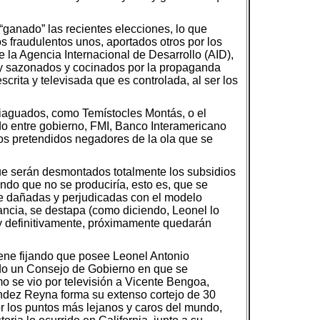
“ganado” las recientes elecciones, lo que
s fraudulentos unos, aportados otros por los
la Agencia Internacional de Desarrollo (AID),
, y sazonados y cocinados por la propaganda
crita y televisada que es controlada, al ser los
iaguados, como Temístocles Montás, o el
do entre gobierno, FMI, Banco Interamericano
os pretendidos negadores de la ola que se
que serán desmontados totalmente los subsidios
do que no se produciría, esto es, que se
e dañadas y perjudicadas con el modelo
ancia, se destapa (como diciendo, Leonel lo
 y definitivamente, próximamente quedarán
iene fijando que posee Leonel Antonio
do un Consejo de Gobierno en que se
 se vio por televisión a Vicente Bengoa,
ández Reyna forma su extenso cortejo de 30
r los puntos más lejanos y caros del mundo,