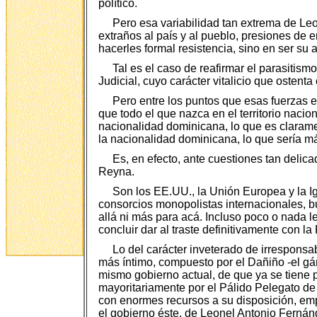
político.
Pero esa variabilidad tan extrema de Le
extraños al país y al pueblo, presiones de 
hacerles formal resistencia, sino en ser su 
Tal es el caso de reafirmar el parasitis
Judicial, cuyo carácter vitalicio que ostenta
Pero entre los puntos que esas fuerzas e
que todo el que nazca en el territorio nacio
nacionalidad dominicana, lo que es claramen
la nacionalidad dominicana, lo que sería m
Es, en efecto, ante cuestiones tan delic
Reyna.
Son los EE.UU., la Unión Europea y la Igl
consorcios monopolistas internacionales, b
allá ni más para acá. Incluso poco o nada 
concluir dar al traste definitivamente con 
Lo del carácter inveterado de irrespon
más íntimo, compuesto por el Dañiño -el g
mismo gobierno actual, de que ya se tiene
mayoritariamente por el Pálido Pelegato de
con enormes recursos a su disposición, emp
el gobierno éste, de Leonel Antonio Fernán