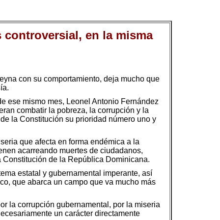
controversial, en la misma
 Reyna con su comportamiento, deja mucho que
ía.
16 de ese mismo mes, Leonel Antonio Fernández
ran combatir la pobreza, la corrupción y la
a de la Constitución su prioridad número uno y
miseria que afecta en forma endémica a la
 vienen acarreando muertes de ciudadanos,
la Constitución de la República Dominicana.
stema estatal y gubernamental imperante, así
lítico, que abarca un campo que va mucho más
or la corrupción gubernamental, por la miseria
 necesariamente un carácter directamente