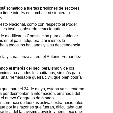
tá sometido a fuertes presiones de sectores
tiene interés en combatir ni siquiera a
.
upuesto Nacional, como con respecto al Poder
, es insólito, absurdo, reaccionario.
e modificar la Constitución para establecer
s en el país, adquiera, ahí mismo, la
cho a todos los haitianos y a su descendencia
gasta y caracteriza a Leonel Antonio Fernández
ando el interés del neoliberalismo y de los
minicana a todos los haitianos, sin más para
na irremediable guerra civil, que bien podría
que, para el 24 de mayo, estaba ya su entorno
a por desmontar la información, emanada del
on el nuevo Congreso dominado
currencia de fuerzas activas extra-nacionales
e por las razones que fueran, dificultaba que
práctica del lacayismo abyecto y genuflexo que