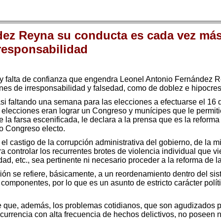
ez Reyna su conducta es cada vez más 
rresponsabilidad
 y falta de confianza que engendra Leonel Antonio Fernández
es de irresponsabilidad y falsedad, como de doblez e hipocres
casi faltando una semana para las elecciones a efectuarse el 
elecciones eran lograr un Congreso y munícipes que le permitie
e la farsa escenificada, le declara a la prensa que es la reform
vo Congreso electo.
el castigo de la corrupción administrativa del gobierno, de la 
ra controlar los recurrentes brotes de violencia individual que
ad, etc., sea pertinente ni necesario proceder a la reforma de 
ción se refiere, básicamente, a un reordenamiento dentro del si
componentes, por lo que es un asunto de estricto carácter po
de que, además, los problemas cotidianos, que son agudizados p
 ocurrencia con alta frecuencia de hechos delictivos, no poseen