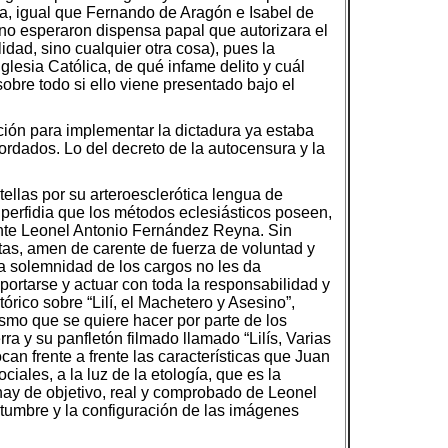
a, igual que Fernando de Aragón e Isabel de
, no esperaron dispensa papal que autorizara el
idad, sino cualquier otra cosa), pues la
glesia Católica, de qué infame delito y cuál
obre todo si ello viene presentado bajo el
ción para implementar la dictadura ya estaba
rdados. Lo del decreto de la autocensura y la
ellas por su arteroesclerótica lengua de
la perfidia que los métodos eclesiásticos poseen,
rante Leonel Antonio Fernández Reyna. Sin
tas, amen de carente de fuerza de voluntad y
a solemnidad de los cargos no les da
rtarse y actuar con toda la responsabilidad y
rico sobre “Lilí, el Machetero y Asesino”,
smo que se quiere hacer por parte de los
 y su panfletón filmado llamado “Lilís, Varias
ocan frente a frente las características que Juan
ociales, a la luz de la etología, que es la
hay de objetivo, real y comprobado de Leonel
umbre y la configuración de las imágenes