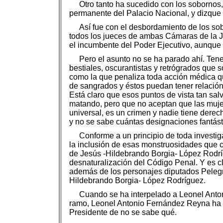
Otro tanto ha sucedido con los sobornos
permanente del Palacio Nacional, y dizqu
Así fue con el desbordamiento de los so
todos los jueces de ambas Cámaras de la Ju
el incumbente del Poder Ejecutivo, aunque 
Pero el asunto no se ha parado ahí. Ten
bestiales, oscurantistas y retrógrados que s
como la que penaliza toda acción médica q
de sangrados y éstos puedan tener relación
Está claro que esos puntos de vista tan salv
matando, pero que no aceptan que las mujer
universal, es un crimen y nadie tiene derech
y no se sabe cuántas designaciones fantás
Conforme a un principio de toda investig
la inclusión de esas monstruosidades que c
de Jesús -Hildebrando Borgia- López Rodrí
desnaturalización del Código Penal. Y es cl
además de los personajes diputados Pelegr
Hildebrando Borgia- López Rodríguez.
Cuando se ha interpelado a Leonel Anton
ramo, Leonel Antonio Fernández Reyna ha vue
Presidente de no se sabe qué.