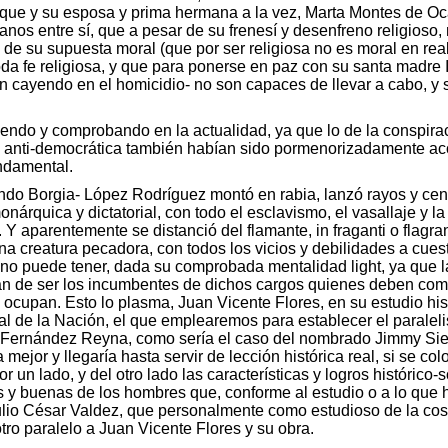
rque y su esposa y prima hermana a la vez, Marta Montes de Oc
manos entre sí, que a pesar de su frenesí y desenfreno religioso
 de su supuesta moral (que por ser religiosa no es moral en real
oda fe religiosa, y que para ponerse en paz con su santa madre I
n cayendo en el homicidio- no son capaces de llevar a cabo, y s
viendo y comprobando en la actualidad, ya que lo de la conspira
n anti-democrática también habían sido pormenorizadamente aco
undamental.
ndo Borgia- López Rodríguez montó en rabia, lanzó rayos y cent
monárquica y dictatorial, con todo el esclavismo, el vasallaje y 
. Y aparentemente se distanció del flamante, in fraganti o flag
na creatura pecadora, con todos los vicios y debilidades a cues
no puede tener, dada su comprobada mentalidad light, ya que l
n de ser los incumbentes de dichos cargos quienes deben compo
cupan. Esto lo plasma, Juan Vicente Flores, en su estudio histó
al de la Nación, el que emplearemos para establecer el paraleli
ernández Reyna, como sería el caso del nombrado Jimmy Sierra
ejor y llegaría hasta servir de lección histórica real, si se col
or un lado, y del otro lado las características y logros histórico-s
s y buenas de los hombres que, conforme al estudio o a lo que 
io César Valdez, que personalmente como estudioso de la cost
tro paralelo a Juan Vicente Flores y su obra.