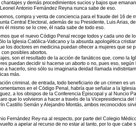
, chantajes y demás procedimientos sucios y bajos que emanan 
e Leonel Antonio Fernández Reyna nunca sabe de eso.
bornos, compra y venta de conciencia para el fraude del 16 de 
nta Central Electoral, además de su Presidente, Luis Arias, d
ni él mismo se lo cree, él nada sabe de todo eso.
emos que el nuevo Código Penal recoge todos y cada uno de los 
ólo la Iglesia Católica-Vaticano y la absurda apologética cristia
ue los doctores en medicina puedan ofrecer a mujeres que se p
 con posibles abortos.
ajes, son el resultado de la acción de fanáticos que, como la Ig
es puedan decidir si hacerse un aborto o no, pues eso, según l
o a hacerlo, sino sólo su imaginaria deidad llamada indistintame
ticas más.
ación criminal, de entrada, todo beneficiario de un crimen es un
omentamos en el Código Penal, habría que señalar a la Iglesia 
guez, a los obispos de la Conferencia Episcopal y al Nuncio P
aro que lo volvieron a hacer a través de la Vicepresidencia del 
ín Castillo Semán y Alejandro Montás, ambos reconocidos sirv
io Fernández Rey-na al respecto, por parte del Colegio Médico 
lto a apelar al recurso de no estar al tanto, por lo que cabe se