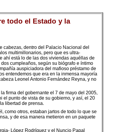
e todo el Estado y la
e cabezas, dentro del Palacio Nacional del
los multimillonarios, pero que es ultra-
 ahí está lo de las dos viviendas aquéllas de
us dos cumpleaños, según su biógrafo e íntimo
compañía auspiciadora del mafioso préstamo de
tros entendemos que era en la inmensa mayoría
 encabeza Leonel Antonio Fernández Reyna, y no
la firma del gobernante el 7 de mayo del 2005,
el punto de vista de su gobierno, y así, el 20
la libertad de prensa.
l, como otros, estaban jartos de todo lo que se
prensa, y de esa manera metieron en un paquete
orgia- López Rodríguez y el Nuncio Papal