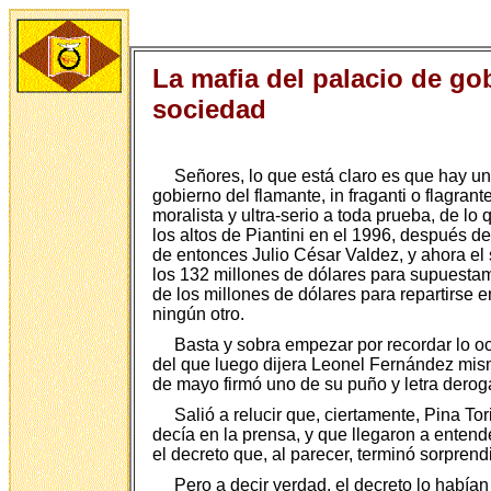
La mafia del palacio de gob
sociedad
Señores, lo que está claro es que hay un
gobierno del flamante, in fraganti o flagran
moralista y ultra-serio a toda prueba, de l
los altos de Piantini en el 1996, después d
de entonces Julio César Valdez, y ahora el
los 132 millones de dólares para supuesta
de los millones de dólares para repartirse 
ningún otro.
Basta y sobra empezar por recordar lo oc
del que luego dijera Leonel Fernández mismo
de mayo firmó uno de su puño y letra deroga
Salió a relucir que, ciertamente, Pina T
decía en la prensa, y que llegaron a entend
el decreto que, al parecer, terminó sorprend
Pero a decir verdad, el decreto lo habí