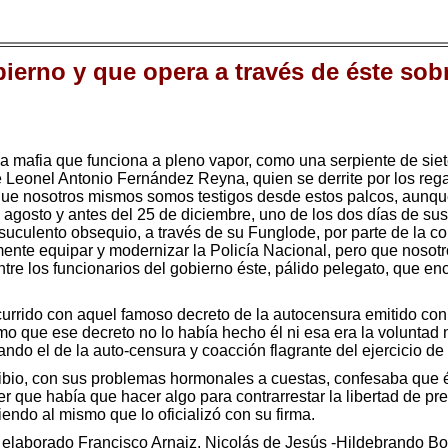
ierno y que opera a través de éste sobr
a mafia que funciona a pleno vapor, como una serpiente de siet
te Leonel Antonio Fernández Reyna, quien se derrite por los rega
o que nosotros mismos somos testigos desde estos palcos, aunque
e agosto y antes del 25 de diciembre, uno de los dos días de s
 suculento obsequio, a través de su Funglode, por parte de la 
mente equipar y modernizar la Policía Nacional, pero que noso
entre los funcionarios del gobierno éste, pálido pelegato, que
urrido con aquel famoso decreto de la autocensura emitido con 
 que ese decreto no lo había hecho él ni esa era la voluntad ni 
ndo el de la auto-censura y coacción flagrante del ejercicio de 
oribio, con sus problemas hormonales a cuestas, confesaba que é
er que había que hacer algo para contrarrestar la libertad de 
iendo al mismo que lo oficializó con su firma.
an elaborado Francisco Arnaiz, Nicolás de Jesús -Hildebrando B