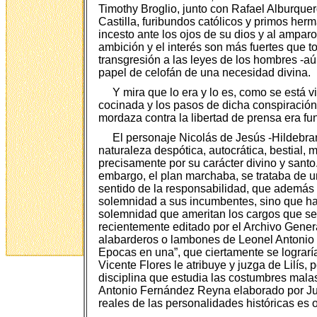
Timothy Broglio, junto con Rafael Alburque
Castilla, furibundos católicos y primos her
incesto ante los ojos de su dios y al amparo
ambición y el interés son más fuertes que t
transgresión a las leyes de los hombres -aú
papel de celofán de una necesidad divina.
Y mira que lo era y lo es, como se está 
cocinada y los pasos de dicha conspiració
mordaza contra la libertad de prensa era f
El personaje Nicolás de Jesús -Hildebra
naturaleza despótica, autocrática, bestial, 
precisamente por su carácter divino y santo
embargo, el plan marchaba, se trataba de u
sentido de la responsabilidad, que además 
solemnidad a sus incumbentes, sino que ha
solemnidad que ameritan los cargos que se o
recientemente editado por el Archivo Gener
alabarderos o lambones de Leonel Antonio F
Epocas en una”, que ciertamente se lograría m
Vicente Flores le atribuye y juzga de Lilís, p
disciplina que estudia las costumbres mala
Antonio Fernández Reyna elaborado por Jul
reales de las personalidades históricas es o