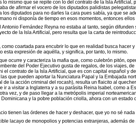
 lo mismo que se repite con lo del contrato de la Isla Artificia
ba de afirmar el vocero de los diputados palidistas pelegatista
os diputados para no darles la cara pues sabía, ya que se adela
 mano ni disponía de tiempo en esos momentos, entonces ellos 
Antonio Fernández Reyna no estaba al tanto, según difunden s
cto de la Isla Artificial, pero resulta que la carta de reintroduc
como coartada para encubrir lo que en realidad busca hacer y ha
o esta expresión de aquélla, y significa, por tanto, lo mismo.
que ocurre y caracteriza la mafia que, como culebrón pitón, op
cumbente del Poder Ejecutivo gusta de regalos, de los viajes, de l
 el contrato de la Isla Artificial, que es con capital español y d
o las que pueden aportar la Nunciatura Papal y la Embajada no
eal de la acción criminal del rocash), resulta un flaicito al qu
e ir a visitar a Inglaterra y a su parásita Reina Isabel, como a
ra vez, y de paso llegar a la metrópolis imperial norteamericana
 Dominicana y la pobre población criolla, ahora con un estado
cio tienen las órdenes de hacer y deshacer, que yo no sé nada 
ecible lacayo de monopolios y potencias extranjeras, además de