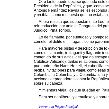
Otro tanto puede decirse que todo esto es
Presidente de la República, y que, como aca
Antonio Fernández Reyna se les escondía a l
y recibían como respuesta que no estaba a
Ahora resulta que supuestamente Leonel 
reintroducción por ante el Congreso del proye
Jurídico, Pina Toribio.
Lo de flamante, por suntuoso y pomposo, 
cometer el delito e in fraganti como parónim
Para mayores pistas y descripción de lo 
como el flamante, in fraganti y flagrante in
contenido de sus actos, del que no escapa ni
Católica-Vaticano), tantas relaciones, com
puertorriqueño Hans Hertell, el cabecilla r
reciba invitaciones para viajar, como esas d
Colombia, a Colombia y a Colombia, una y ot
acciones depredadoras contra la República
sobre su cabeza.
Y mientras viaja, los que quedan en Pala
Para ser neoliberal y genuflexo y aborr
Volver a la Página Principal