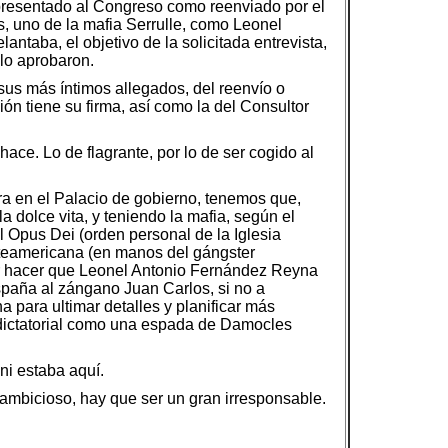
l, presentado al Congreso como reenviado por el
s, uno de la mafia Serrulle, como Leonel
ntaba, el objetivo de la solicitada entrevista,
lo aprobaron.
us más íntimos allegados, del reenvío o
ción tiene su firma, así como la del Consultor
ce. Lo de flagrante, por lo de ser cogido al
era en el Palacio de gobierno, tenemos que,
a dolce vita, y teniendo la mafia, según el
el Opus Dei (orden personal de la Iglesia
rteamericana (en manos del gángster
echer hacer que Leonel Antonio Fernández Reyna
 España al zángano Juan Carlos, si no a
 para ultimar detalles y planificar más
 dictatorial como una espada de Damocles
ni estaba aquí.
 ambicioso, hay que ser un gran irresponsable.