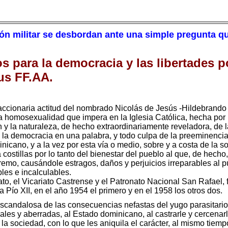
ión militar se desbordan ante una simple pregunta qu
s para la democracia y las libertades p
sus FF.AA.
ccionaria actitud del nombrado Nicolás de Jesús -Hildebrando 
 la homosexualidad que impera en la Iglesia Católica, hecha por
 y la naturaleza, de hecho extraordinariamente reveladora, de la
 la democracia en una palabra, y todo culpa de la preeminencia 
inicano, y a la vez por esta vía o medio, sobre y a costa de la
 a costillas por lo tanto del bienestar del pueblo al que, de hecho
tremo, causándole estragos, daños y perjuicios irreparables al p
les e incalculables.
to, el Vicariato Castrense y el Patronato Nacional San Rafael, fi
 Pío XII, en el año 1954 el primero y en el 1958 los otros dos.
scandalosa de las consecuencias nefastas del yugo parasitario 
ales y aberradas, al Estado dominicano, al castrarle y cercenar
 la sociedad, con lo que les aniquila el carácter, al mismo tiem