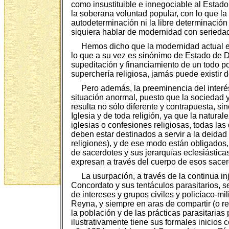
como insustituible e innegociable al Estado
la soberana voluntad popular, con lo que la
autodeterminación ni la libre determinación 
siquiera hablar de modernidad con seriedad
Hemos dicho que la modernidad actual es
lo que a su vez es sinónimo de Estado de 
supeditación y financiamiento de un todo po
superchería religiosa, jamás puede existir
Pero además, la preeminencia del interés 
situación anormal, puesto que la sociedad y
resulta no sólo diferente y contrapuesta, s
Iglesia y de toda religión, ya que la natura
iglesias o confesiones religiosas, todas l
deben estar destinados a servir a la deidad 
religiones), y de ese modo están obligados,
de sacerdotes y sus jerarquías eclesiástic
expresan a través del cuerpo de esos sacerd
La usurpación, a través de la continua inj
Concordato y sus tentáculos parasitarios, 
de intereses y grupos civiles y policíaco-m
Reyna, y siempre en aras de compartir (o r
la población y de las prácticas parasitarias 
ilustrativamente tiene sus formales inicios 