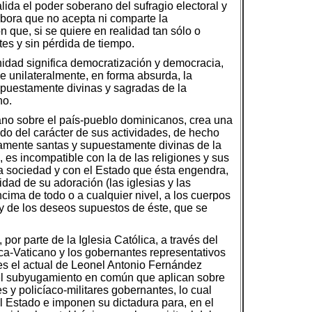
lida el poder soberano del sufragio electoral y
obora que no acepta ni comparte la
n que, si se quiere en realidad tan sólo o
es y sin pérdida de tiempo.
idad significa democratización y democracia,
 unilateralmente, en forma absurda, la
supuestamente divinas y sagradas de la
no.
icano sobre el país-pueblo dominicanos, crea una
ndo del carácter de sus actividades, de hecho
estamente santas y supuestamente divinas de la
, es incompatible con la de las religiones y sus
la sociedad y con el Estado que ésta engendra,
idad de su adoración (las iglesias y las
cima de todo o a cualquier nivel, a los cuerpos
 y de los deseos supuestos de éste, que se
por parte de la Iglesia Católica, a través del
ca-Vaticano y los gobernantes representativos
 es el actual de Leonel Antonio Fernández
 del subyugamiento en común que aplican sobre
es y policíaco-militares gobernantes, lo cual
 el Estado e imponen su dictadura para, en el