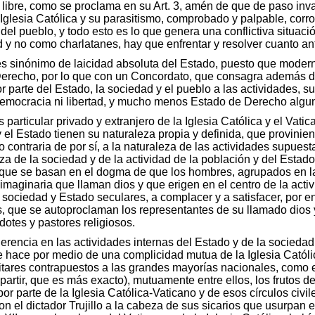
 libre, como se proclama en su Art. 3, amén de que de paso inva
 Iglesia Católica y su parasitismo, comprobado y palpable, corr
del pueblo, y todo esto es lo que genera una conflictiva situació
 y no como charlatanes, hay que enfrentar y resolver cuanto ant
 sinónimo de laicidad absoluta del Estado, puesto que modern
Derecho, por lo que con un Concordato, que consagra además de
r parte del Estado, la sociedad y el pueblo a las actividades, 
 democracia ni libertad, y mucho menos Estado de Derecho algu
particular privado y extranjero de la Iglesia Católica y el Vat
 el Estado tienen su naturaleza propia y definida, que provinie
ino contraria de por sí, a la naturaleza de las actividades supu
leza de la sociedad y de la actividad de la población y del Estado
as que se basan en el dogma de que los hombres, agrupados en 
imaginaria que llaman dios y que erigen en el centro de la activ
 sociedad y Estado seculares, a complacer y a satisfacer, por en
as, que se autoproclaman los representantes de su llamado dios
otes y pastores religiosos.
erencia en las actividades internas del Estado y de la sociedad, 
se hace por medio de una complicidad mutua de la Iglesia Católi
ilitares contrapuestos a las grandes mayorías nacionales, como
epartir, que es más exacto), mutuamente entre ellos, los frutos
por parte de la Iglesia Católica-Vaticano y de esos círculos civil
con el dictador Trujillo a la cabeza de sus sicarios que usurpan