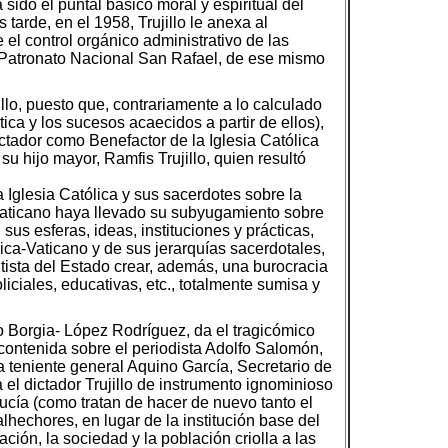
sido el puntal básico moral y espiritual del
arde, en el 1958, Trujillo le anexa al
 el control orgánico administrativo de las
el Patronato Nacional San Rafael, de ese mismo
llo, puesto que, contrariamente a lo calculado
ica y los sucesos acaecidos a partir de ellos),
ictador como Benefactor de la Iglesia Católica
u hijo mayor, Ramfis Trujillo, quien resultó
 Iglesia Católica y sus sacerdotes sobre la
ca-Vaticano haya llevado su subyugamiento sobre
us esferas, ideas, instituciones y prácticas,
lica-Vaticano y de sus jerarquías sacerdotales,
lutista del Estado crear, además, una burocracia
oliciales, educativas, etc., totalmente sumisa y
o Borgia- López Rodríguez, da el tragicómico
ncontenida sobre el periodista Adolfo Salomón,
la teniente general Aquino García, Secretario de
 el dictador Trujillo de instrumento ignominioso
ducía (como tratan de hacer de nuevo tanto el
alhechores, en lugar de la institución base del
ión, la sociedad y la población criolla a las