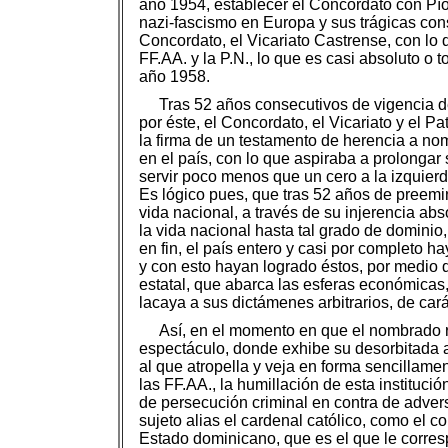
año 1954, establecer el Concordato con Pío X
nazi-fascismo en Europa y sus trágicas cons
Concordato, el Vicariato Castrense, con lo q
FF.AA. y la P.N., lo que es casi absoluto o
año 1958.
Tras 52 años consecutivos de vigencia de
por éste, el Concordato, el Vicariato y el P
la firma de un testamento de herencia a nom
en el país, con lo que aspiraba a prolongar
servir poco menos que un cero a la izquierda
Es lógico pues, que tras 52 años de preemin
vida nacional, a través de su injerencia abs
la vida nacional hasta tal grado de dominio,
en fin, el país entero y casi por completo h
y con esto hayan logrado éstos, por medio de
estatal, que abarca las esferas económicas, p
lacaya a sus dictámenes arbitrarios, de cará
Así, en el momento en que el nombrado r
espectáculo, donde exhibe su desorbitada ar
al que atropella y veja en forma sencillamen
las FF.AA., la humillación de esta instituci
de persecución criminal en contra de adversa
sujeto alias el cardenal católico, como el c
Estado dominicano, que es el que le corresp