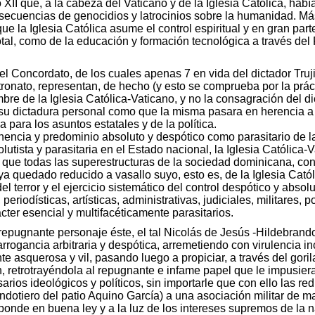
II que, a la cabeza del Vaticano y de la Iglesia Católica, había 
ecuencias de genocidios y latrocinios sobre la humanidad. Más t
ue la Iglesia Católica asume el control espiritual y en gran parte
 total, como de la educación y formación tecnológica a través d
l Concordato, de los cuales apenas 7 en vida del dictador Truji
atronato, representan, de hecho (y esto se comprueba por la práct
bre de la Iglesia Católica-Vaticano, y no la consagración del d
 su dictadura personal como que la misma pasara en herencia a s
 para los asuntos estatales y de la política.
encia y predominio absoluto y despótico como parasitario de la
olutista y parasitaria en el Estado nacional, la Iglesia Católi
 que todas las superestructuras de la sociedad dominicana, con s
aya quedado reducido a vasallo suyo, esto es, de la Iglesia Cató
l terror y el ejercicio sistemático del control despótico y abso
eriodísticas, artísticas, administrativas, judiciales, militares, p
cter esencial y multifacéticamente parasitarios.
epugnante personaje éste, el tal Nicolás de Jesús -Hildebrand
rogancia arbitraria y despótica, arremetiendo con virulencia i
te asquerosa y vil, pasando luego a propiciar, a través del gori
ón, retrotrayéndola al repugnante e infame papel que le impusiera
rios ideológicos y políticos, sin importarle que con ello las re
ondotiero del patio Aquino García) a una asociación militar de m
onde en buena ley y a la luz de los intereses supremos de la nac