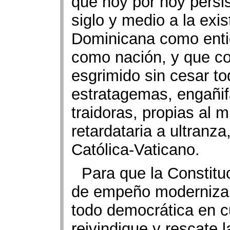
que hoy por hoy persi
siglo y medio a la exi
Dominicana como entid
como nación, y que co
esgrimido sin cesar t
estratagemas, engañifa
traidoras, propias al 
retardataria a ultranza
Católica-Vaticano.
Para que la Constitu
de empeño modernizan
todo democrática en c
reivindique y rescate 