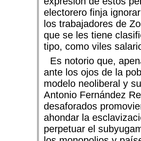
expresión de estos pe
electorero finja ignor
los trabajadores de Zo
que se les tiene clasi
tipo, como viles salar
Es notorio que, ape
ante los ojos de la po
modelo neoliberal y s
Antonio Fernández Rey
desaforados promovie
ahondar la esclavizac
perpetuar el subyugam
los monopolios y paíse