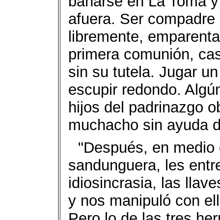
bañarse en La Toma y 
afuera. Ser compadre 
libremente, emparentar
primera comunión, cas
sin su tutela. Jugar un
escupir redondo. Algú
hijos del padrinazgo ob
muchacho sin ayuda d
"Después, en medio d
sandunguera, les entr
idiosincrasia, las llav
y nos manipuló con ell
Pero lo de las tres h