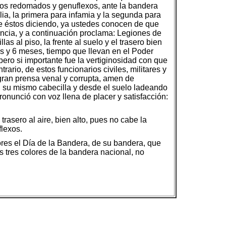
yos redomados y genuflexos, ante la bandera
lia, la primera para infamia y la segunda para
 de éstos diciendo, ya ustedes conocen de que
tencia, y a continuación proclama: Legiones de
as al piso, la frente al suelo y el trasero bien
s y 6 meses, tiempo que llevan en el Poder
ero si importante fue la vertiginosidad con que
rario, de estos funcionarios civiles, militares y
 gran prensa venal y corrupta, amen de
al, su mismo cabecilla y desde el suelo ladeando
pronunció con voz llena de placer y satisfacción:
 trasero al aire, bien alto, pues no cabe la
lexos.
ores el Día de la Bandera, de su bandera, que
os tres colores de la bandera nacional, no