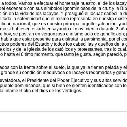
a todos. Vamos a efectuar el homenaje nuestro, el de los laca
 del escenario con sus símbolos ignominiosos de la cruz y la Bib
ición en la vida de los lacayos. Y prosiguió el locuaz cabecilla
 con toda la solemnidad que el mismo representa en nuestra exis
idad nacional, que es nuestro principal orgullo, ¡atención! ¡rodill
como si hubiesen estado ensayando el movimiento durante 2 año
e hoy, se postran en vergonzoso e infame acto de genuflexión; p
abía que estar presente para disfrutar la parsimonia, por el cont
s otros poderes del Estado y todos los cabecillas y dueños de la
dios y de la iglesia de los católicos y protestantes, tras lo cu
lexo hasta el último momento, que tanto le gusta, según pareció, 
ados con la frente sobre el suelo, la que ya la tienen pelada y el
n grande su condición inequívoca de lacayos redomados y genuf
veladora, el Presidente del Poder Ejecutivo y sus altos servid
l pueblo dominicanos, que si bien se sienten identificados con l
a infame Biblia del dios de los verdugos.