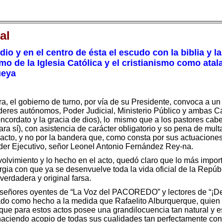
al
dio y en el centro de ésta el escudo con la biblia y l
mo de la Iglesia Católica y el cristianismo como atal
ueya
, el gobierno de turno, por vía de su Presidente, convoca a un 
poderes autónomos, Poder Judicial, Ministerio Público y ambas 
ncordato y la gracia de dios), lo mismo que a los pastores cabe
 para sí), con asistencia de carácter obligatorio y so pena de mu
l acto, y no por la bandera que, como consta por sus actuacione
oder Ejecutivo, señor Leonel Antonio Fernández Rey-na.
lvimiento y lo hecho en el acto, quedó claro que lo más importa
turgia con que ya se desenvuelve toda la vida oficial de la Repú
verdadera y original farsa.
señores oyentes de “La Voz del PACOREDO” y lectores de “¡Desp
do como hecho a la medida que Rafaelito Alburquerque, quien ap
 que para estos actos posee una grandilocuencia tan natural y e
 haciendo acopio de todas sus cualidades tan perfectamente co