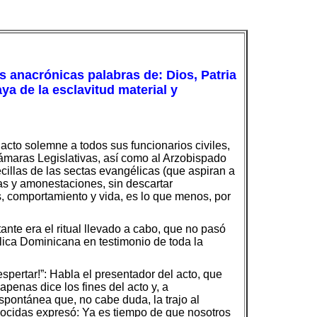
as anacrónicas palabras de: Dios, Patria
aya de la esclavitud material y
acto solemne a todos sus funcionarios civiles,
Cámaras Legislativas, así como al Arzobispado
cillas de las sectas evangélicas (que aspiran a
ltas y amonestaciones, sin descartar
s, comportamiento y vida, es lo que menos, por
nte era el ritual llevado a cabo, que no pasó
blica Dominicana en testimonio de toda la
ertar!”: Habla el presentador del acto, que
enas dice los fines del acto y, a
spontánea que, no cabe duda, la trajo al
nocidas expresó: Ya es tiempo de que nosotros