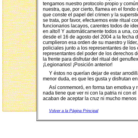
tengamos nuestro protocolo propio y común 
nuestra, que, por cierto, flamea en el fondo
que conste el papel del crimen y la superst
se trata, por favor, efectuemos este ritual
funcionarios lacayos, carentes todos de ident
en alto!! Y automáticamente todos a una, 
desde el 16 de agosto del 2004 a la fecha d
cumplieron esa orden de su maestro y líder, h
policiales junto a los representantes de lo
representantes del poder de los derechos de 
la frente para disfrutar del ritual del genuf
¡Legionarios! ¡Posición anterior!
Y éstos no querían dejar de estar arrodill
menor duda, es que les gusta y disfrutan e
Así conmemoró, en forma tan emotiva y re
nada tiene que ver ni con la patria ni con e
acaban de aceptar la cruz ni mucho menos l
Volver a la Página Principal