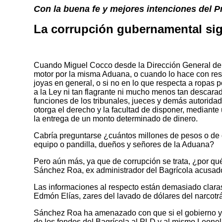
Con la buena fe y mejores intenciones del P
La corrupción gubernamental sig
Cuando Miguel Cocco desde la Dirección General de 
motor por la misma Aduana, o cuando lo hace con res
joyas en general, o si no en lo que respecta a ropas
a la Ley ni tan flagrante ni mucho menos tan descara
funciones de los tribunales, jueces y demás autoridad
otorga el derecho y la facultad de disponer, mediante 
la entrega de un monto determinado de dinero.
Cabría preguntarse ¿cuántos millones de pesos o de d
equipo o pandilla, dueños y señores de la Aduana?
Pero aún más, ya que de corrupción se trata, ¿por qu
Sánchez Roa, ex administrador del Bagrícola acusado
Las informaciones al respecto están demasiado clara
Edmón Elías, zares del lavado de dólares del narcotr
Sánchez Roa ha amenazado con que si el gobierno y L
de los fondos del Bagrícola al PLD y al mismo Leone