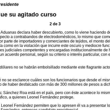
residente
ue su agitado curso
2 de 3
Aduanas declara haber descubierto, como lo viene haciendo d
pecto a contrabandos de electrodomésticos, lo mismo que como
 por parte de importadores y comerciantes de tejidos, el monto 
da como en la violación que incurre este oscuro y mediocre fun
es judiciales competentes y encargadas institucionalmente de h
un acuerdo personal, según su criterio o interés particular, con 
ólares no se habrán embolsillado mediante este flagrante acto 
é no se esclarece cuáles son los funcionarios que desde el mis
 de haber desfalcado con más de 300 millones de pesos a dich
s; Sánchez Roa está en el país, pero con éste acontece lo mis
áfico, a quienes Leonel Fernández protege.
eonel Fernández permiten que lo apresen él va a presentar lo
l Fernández, entonces candidato presidencial.