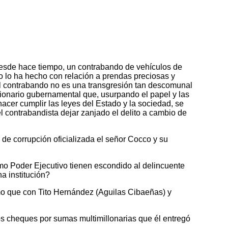
esde hace tiempo, un contrabando de vehículos de
 lo ha hecho con relación a prendas preciosas y
del contrabando no es una transgresión tan descomunal
cionario gubernamental que, usurpando el papel y las
acer cumplir las leyes del Estado y la sociedad, se
el contrabandista dejar zanjado el delito a cambio de
de corrupción oficializada el señor Cocco y su
mo Poder Ejecutivo tienen escondido al delincuente
a institución?
mo que con Tito Hernández (Aguilas Cibaeñas) y
s cheques por sumas multimillonarias que él entregó