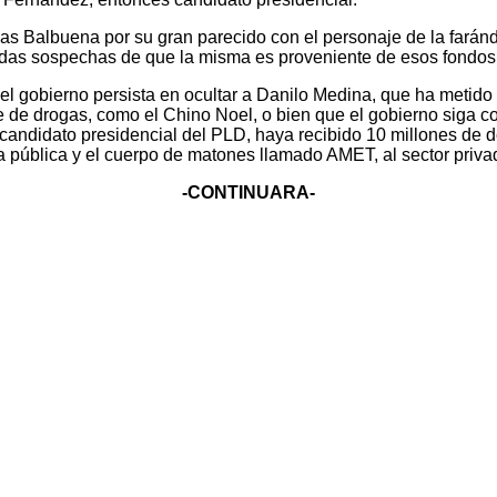
as Balbuena por su gran parecido con el personaje de la farán
as sospechas de que la misma es proveniente de esos fondos 
el gobierno persista en ocultar a Danilo Medina, que ha metido
e de drogas, como el Chino Noel, o bien que el gobierno siga co
andidato presidencial del PLD, haya recibido 10 millones de dó
a pública y el cuerpo de matones llamado AMET, al sector priva
-CONTINUARA-