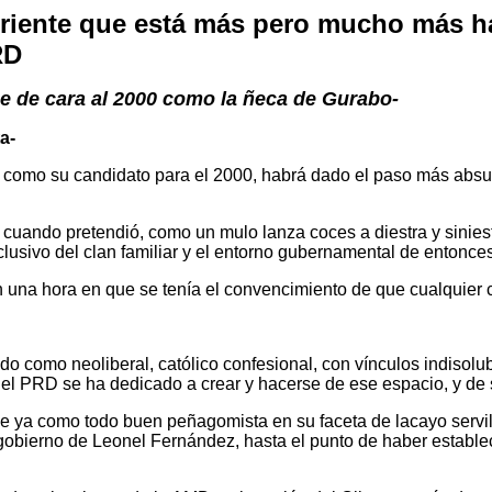
orriente que está más pero mucho más h
RD
ne de cara al 2000 como la ñeca de Gurabo-
a-
a como su candidato para el 2000, habrá dado el paso más absur
ando pretendió, como un mulo lanza coces a diestra y siniestra, 
clusivo del clan familiar y el entorno gubernamental de entonc
en una hora en que se tenía el convencimiento de que cualquier
do como neoliberal, católico confesional, con vínculos indisolu
or del PRD se ha dedicado a crear y hacerse de ese espacio, y 
de ya como todo buen peñagomista en su faceta de lacayo servil
 gobierno de Leonel Fernández, hasta el punto de haber estable