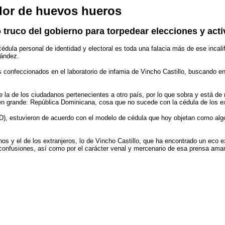
ador de huevos hueros
ro truco del gobierno para torpedear elecciones y ac
cédula personal de identidad y electoral es toda una falacia más de ese incali
nández.
s confeccionados en el laboratorio de infamia de Vincho Castillo, buscando e
 la de los ciudadanos pertenecientes a otro país, por lo que sobra y está de
s en grande: República Dominicana, cosa que no sucede con la cédula de los ex
PLD), estuvieron de acuerdo con el modelo de cédula que hoy objetan como alg
os y el de los extranjeros, lo de Vincho Castillo, que ha encontrado un eco ex
 y confusiones, así como por el carácter venal y mercenario de esa prensa am