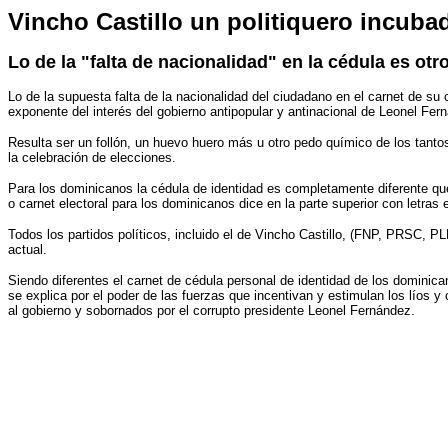
Vincho Castillo un politiquero incub
Lo de la "falta de nacionalidad" en la cédula es ot
Lo de la supuesta falta de la nacionalidad del ciudadano en el carnet de su 
exponente del interés del gobierno antipopular y antinacional de Leonel Fer
Resulta ser un follón, un huevo huero más u otro pedo químico de los tanto
la celebración de elecciones.
Para los dominicanos la cédula de identidad es completamente diferente que
o carnet electoral para los dominicanos dice en la parte superior con letra
Todos los partidos políticos, incluido el de Vincho Castillo, (FNP, PRSC, 
actual.
Siendo diferentes el carnet de cédula personal de identidad de los dominican
se explica por el poder de las fuerzas que incentivan y estimulan los líos
al gobierno y sobornados por el corrupto presidente Leonel Fernández.