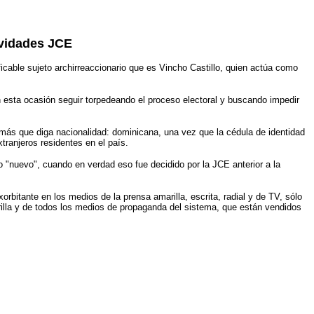
tividades JCE
ficable sujeto archirreaccionario que es Vincho Castillo, quien actúa como
n esta ocasión seguir torpedeando el proceso electoral y buscando impedir
 más que diga nacionalidad: dominicana, una vez que la cédula de identidad
tranjeros residentes en el país.
o "nuevo", cuando en verdad eso fue decidido por la JCE anterior a la
orbitante en los medios de la prensa amarilla, escrita, radial y de TV, sólo
arilla y de todos los medios de propaganda del sistema, que están vendidos