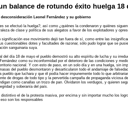
un balance de rotundo éxito huelga 18
 y desconsideración Leonel Fernández y su gobierno
nes se efectuó la huelga?, así como ¿quiénes la condenaron y quiénes sigue
raleza de clase y política de sus alegatos a favor de los explotadores y opr
significación ese movimiento dejó tan fuera de sí, como entre las insignifican
us cuestionables dotes y facultades de razonar, sólo pudo lograr que se pus
ación sanguinaria suya.
al del día 18 de mayo el pueblo demostró su alto espíritu de lucha y su irredu
l Fernández como su inconformidad por el deterioro de las condiciones y medi
rritorio nacional. Y con esto de paso, en un solo día y en una huelga, sin imp
 masas del pueblo desmontaron y desarticularon todo el andamiaje de falsedad 
ía pueblo que luchara y que él podía hacer impunemente todo lo que arbitrari
ente de drogas de todo tipo y la pervertida campaña de propaganda viciosa de 
digan como canallas un trozo de pan. Olvidaron los verdugos, y quieren seg
tegridad y soberanía del país.
y distintivo el de la protesta masiva, por encima y sin importar mucho los l
n eso son los responsables