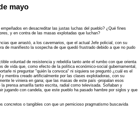
 de mayo
n empeñados en desacreditar las justas luchas del pueblo? ¿Qué fines
esores, y en contra de las masas explotadas que luchan?
cias que arrastó, a los cavernarios, que el actual Jefe policial, con su
iera de manifiesto la sospecha de que quedó frustrado debido a que no pudo
ctible voluntad de resistencia y rebeldía tanto ante el rumbo con que orienta
os de vida que, como efecto de la política económico-social gubernamental,
ortarle ni preguntar "quién la convoca" ni siquiera se preguntó ¿cuál es el
y mentira creado artificialmente por las clases explotadoras, con su
amente le viniera en gana; que las masas de este país -propalan esos
la prensa amarilla tanto escrita, radial como televisada. Soñaban y
uir jugando con candela, que este pueblo ha pasado hambre por siglos y que
ogros concretos o tangibles con que un pernicioso pragmatismo buscavida