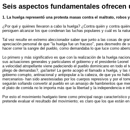
Seis aspectos fundamentales ofrecen 
1. La huelga representó una protesta masas contra el maltrato, robos
¿Por qué y quiénes llevaron a cabo la huelga? ¿Contra quién y contra quié
persiguen alcanzar los que condenan las luchas populares y cuál es la natu
Tal vez resulte en extremo aleccionador saber que junto a las cosas de gran 
apreciación personal de que "la huelga fue un fracaso", para desmedro de s
hacer correr la sangre del pueblo, como demandaba lo que luce como aberr
Lo primero y más significativo es que con la realización de la huelga nacion
sus actuaciones generales y particulares el gobierno y el presidente Leone
a velocidad atropellante viene padeciendo el pueblo dominicano en todo el te
pliego de demandas?, ¡pa’lante! La gente acogió el llamado a huelga, y las
gobierno corrupto, antinacional y antipopular a la cabeza, de que ya no hab
mercenarios- han sido anestesiadas por los cuerpos represivos y por el torr
seguirán soñando convertir al pueblo en un amasijo de hambrientos que men
el plato de comida no le importa más que la libertad y la independencia e in
Por esto el movimiento huelgario tiene como principal rasgo característico 
pretende evaluar el resultado del movimiento; es claro que los que están e