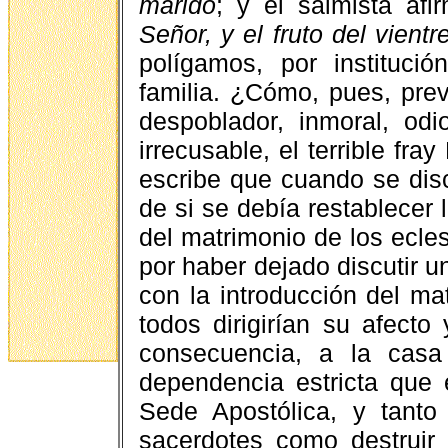
marido
; y el salmista af
Señor, y el fruto del vient
polígamos, por instituc
familia. ¿Cómo, pues, preva
despoblador, inmoral, odi
irrecusable, el terrible fra
escribe que cuando se discu
de si se debía restablecer l
del matrimonio de los ecles
por haber dejado discutir u
con la introducción del ma
todos dirigirían su afecto
consecuencia, a la casa
dependencia estricta que 
Sede Apostólica, y tanto
sacerdotes como destruir 