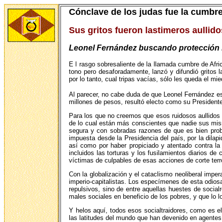
Cónclave de los judas fue la cumbr
Sus gritos fueron lastimeros aullid
Leonel Fernández buscando protección i
E l rasgo sobresaliente de la llamada cumbre de Afri
tono pero desaforadamente, lanzó y difundió gritos l
por lo tanto, cual tripas vacías, sólo les queda el 
Al parecer, no cabe duda de que Leonel Fernández es 
millones de pesos, resultó electo como su President
Para los que no creemos que esos ruidosos aullidos l
de lo cual están más conscientes que nadie sus mismo
segura y con sobradas razones de que es bien probab
impuesta desde la Presidencia del país, por la dilap
así como por haber propiciado y atentado contra 
incluidos las torturas y los fusilamientos diarios d
víctimas de culpables de esas acciones de corte terr
Con la globalización y el cataclismo neoliberal impe
imperio-capitalistas. Los especímenes de esta odiosa 
repulsivos, sino de entre aquellas huestes de socia
males sociales en beneficio de los pobres, y que lo lo
Y helos aquí, todos esos socialtraidores, como es
las latitudes del mundo que han devenido en agentes 