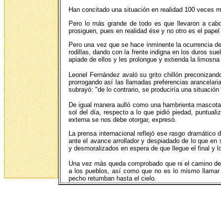
Han concitado una situación en realidad 100 veces má
Pero lo más grande de todo es que llevaron a cabo 
prosiguen, pues en realidad ése y no otro es el papel
Pero una vez que se hace inminente la ocurrencia de l
rodillas, dando con la frente indigna en los duros
apiade de ellos y les prolongue y extienda la limosn
Leonel Fernández avaló su grito chillón preconizand
prorrogando así las llamadas preferencias arancelar
subrayó: "de lo contrario, se produciría una situación
De igual manera aulló como una hambrienta mascota qu
sol del día, respecto a lo que pidió piedad, puntual
externa se nos debe otorgar, expresó.
La prensa internacional reflejó ese rasgo dramático
ante el avance arrollador y despiadado de lo que en
y desmoralizados en espera de que llegue el final y lo
Una vez más queda comprobado que ni el camino del so
a los pueblos, así como que no es lo mismo llamar al
pecho retumban hasta el cielo.