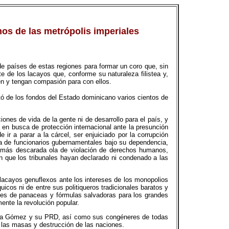
os de las metrópolis imperiales
 de países de estas regiones para formar un coro que, sin
te de los lacayos que, conforme su naturaleza filistea y,
den y tengan compasión para con ellos.
tó de los fondos del Estado dominicano varios cientos de
nes de vida de la gente ni de desarrollo para el país, y
 en busca de protección internacional ante la presunción
r a parar a la cárcel, ser enjuiciado por la corrupción
ecua de funcionarios gubernamentales bajo su dependencia,
y más descarada ola de violación de derechos humanos,
in que los tribunales hayan declarado ni condenado a las
s lacayos genuflexos ante los intereses de los monopolios
icos ni de entre sus politiqueros tradicionales baratos y
ores de panaceas y fórmulas salvadoras para los grandes
mente la revolución popular.
Peña Gómez y su PRD, así como sus congéneres de todas
e las masas y destrucción de las naciones.