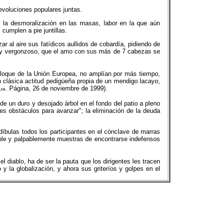
evoluciones populares juntas.
y la desmoralización en las masas, labor en la que aún
cumplen a pie juntillas.
r al aire sus fatídicos aullidos de cobardía, pidiendo de
te y vergonzoso, que el amo con sus más de 7 cabezas se
l bloque de la Unión Europea, no amplían por más tiempo,
n clásica actitud pedigüeña propia de un mendigo lacayo,
1
. Página, 26 de noviembre de 1999).
ra
e un duro y desojado árbol en el fondo del patio a pleno
les obstáculos para avanzar"; la eliminación de la deuda
díbulas todos los participantes en el cónclave de marras
ible y palpablemente muestras de encontrarse indefensos
 diablo, ha de ser la pauta que los dirigentes les tracen
y la globalización, y ahora sus griteríos y golpes en el