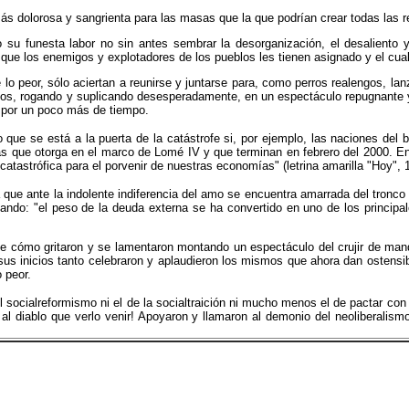
s dolorosa y sangrienta para las masas que la que podrían crear todas las r
su funesta labor no sin antes sembrar la desorganización, el desaliento 
 que los enemigos y explotadores de los pueblos les tienen asignado y el cual 
o peor, sólo aciertan a reunirse y juntarse para, como perros realengos, lanza
 suelos, rogando y suplicando desesperadamente, en un espectáculo repugnan
a por un poco más de tiempo.
o que se está a la puerta de la catástrofe si, por ejemplo, las naciones de
ias que otorga en el marco de Lomé IV y que terminan en febrero del 2000. E
 catastrófica para el porvenir de nuestras economías" (letrina amarilla "Hoy", 
e ante la indolente indiferencia del amo se encuentra amarrada del tronco d
izando: "el peso de la deuda externa se ha convertido en uno de los principa
 de cómo gritaron y se lamentaron montando un espectáculo del crujir de man
 sus inicios tanto celebraron y aplaudieron los mismos que ahora dan ostens
 peor.
cialreformismo ni el de la socialtraición ni mucho menos el de pactar con el
 diablo que verlo venir! Apoyaron y llamaron al demonio del neoliberalismo 