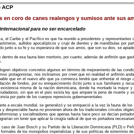
e ACP
os en coro de canes realengos y sumisos ante sus am
nternacional para no ser encarcelado
ca, el Caribe y el Pacífico es que ha reunido a presidentes y representantes
astimeros, aullidos apocalípticos y crujir de dientes y de mandíbulas por par
miedo junto a su fe y su esperanza de que sus amos, que son su dios, se apia
dentro de esa fauna bien meritorio, por cuanto, además de anfitrión que gas
e.
ogren objetivos concretos algunos en término de mejoramiento de las condicio
s protagonistas, nos inclinamos por creer que en realidad el anfitrión anda
le que en el nuevo año que ya comienza tendrá que enfrentar el riesgo de i
idación de fondos, por su enriquecimiento ilícito junto a sus familiares y r
la existencia misma de la nación dominicana, donde ha montado la mayor 
e ciudadanos, sin que en el país exista ley que ampare la pena de muerte y s
orista por parte de los cuerpos represivos gubernamentales.
rante a escala mundial, se generalizó y se enriqueció a la vez la fauna de lo
y despreciable fauna no provienen ahora de los tradicionales círculos oligárqu
lreformistas y socialtraidores que apenas hasta hace poco se decían portad
grarían sin tener que aplicar la cirugía radical de que es portadora necesaria
 el caso de Juan Bosch y su Partido de la Liberación Dominicana (PLD) o 
formales de los monopolios imperialistas y de sus políticas de exterminio d