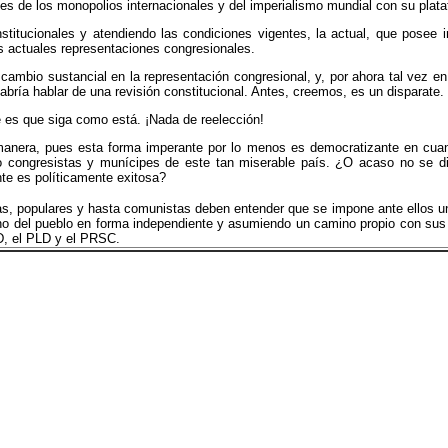
 de los monopolios internacionales y del imperialismo mundial con su plataf
titucionales y atendiendo las condiciones vigentes, la actual, que posee
s actuales representaciones congresionales.
 cambio sustancial en la representación congresional, y, por ahora tal vez 
cabría hablar de una revisión constitucional. Antes, creemos, es un disparate.
e es que siga como está. ¡Nada de reelección!
 manera, pues esta forma imperante por lo menos es democratizante en cu
congresistas y munícipes de este tan miserable país. ¿O acaso no se di
te es políticamente exitosa?
as, populares y hasta comunistas deben entender que se impone ante ellos u
seno del pueblo en forma independiente y asumiendo un camino propio con su
D, el PLD y el PRSC.