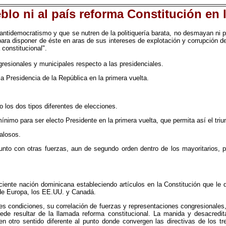
blo ni al país reforma Constitución en 
el antidemocratismo y que se nutren de la politiquería barata, no desmayan ni 
 para disponer de éste en aras de sus intereses de explotación y corrupción
constitucional".
gresionales y municipales respecto a las presidenciales.
a Presidencia de la República en la primera vuelta.
do los dos tipos diferentes de elecciones.
ínimo para ser electo Presidente en la primera vuelta, que permita así el tri
dalosos.
junto con otras fuerzas, aun de segundo orden dentro de los mayoritarios, p
leciente nación dominicana estableciendo artículos en la Constitución que le
 de Europa, los EE.UU. y Canadá.
es condiciones, su correlación de fuerzas y representaciones congresionales,
de resultar de la llamada reforma constitucional. La manida y desacredit
en otro sentido diferente al punto donde convergen las directivas de los tr