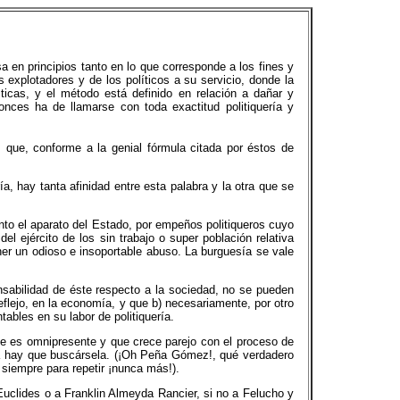
a en principios tanto en lo que corresponde a los fines y
explotadores y de los políticos a su servicio, donde la
ticas, y el método está definido en relación a dañar y
onces ha de llamarse con toda exactitud politiquería y
que, conforme a la genial fórmula citada por éstos de
, hay tanta afinidad entre esta palabra y la otra que se
nto el aparato del Estado, por empeños politiqueros cuyo
l ejército de los sin trabajo o super población relativa
ner un odioso e insoportable abuso. La burguesía se vale
onsabilidad de éste respecto a la sociedad, no se pueden
eflejo, en la economía, y que b) necesariamente, por otro
tables en su labor de politiquería.
ue es omnipresente y que crece parejo con el proceso de
ora hay que buscársela. (¡Oh Peña Gómez!, qué verdadero
 siempre para repetir ¡nunca más!).
uclides o a Franklin Almeyda Rancier, si no a Felucho y