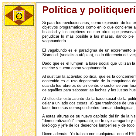
Política y politiquer
Si para los revolucionarios, como expresión de los e
objetivos programáticos como en lo que concierne al
finalidad y los objetivos no son otros que preserv
perjudicar lo más posible a las masas, dando pie 
vagabundería.
El vagabundo es el paradigma de un excremento soc
Sismondi (socialista utópico), no lo diferencia del v
Dado que es el lumpen la base social que utilizan la
escribe y suena como vagabundería.
Al sustituir la actividad política, que es la concer
contenido es el uso degenerado de la maquinaria del 
cuando los obreros de un centro o sector se ven forz
de aquéllos para sabotear las luchas y las justas hue
Al dilucidar este asunto de la base social de la pol
dejar a un lado dos cosas: a) que tratándose de una 
lado, tiene sus correspondientes formas ideológicas, 
A estas alturas de su nuevo capítulo del fin de la 
"democratización" imperante, se le oye arrogante y 
ideólogo y jefe de los desechos lumperiles y de todo 
Dicen además: Yo trabajo con cualquiera, con el PRD