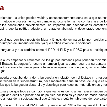
ía
xplotados, la única política válida y consecuentemente seria es la que se bas
 método o procedimiento, en cambio no ocurre lo mismo con la clase de los 
ar las condiciones prevalecientes, no importan sus escandalosas caracterís
así a que la política adquiera un carácter aberrado y degenerado que ent
ial que con toda precisión Marx y Engels denominaron lumpen proletario, 
iejo lumpen del imperio romano, ya que ambos viven de la sociedad.
 burguesía y sus partidos como el PRD, el PLD y el PRSC para su politiquería
niente a los empeños y esfuerzos de los grupos humanos para poner en movimie
Estado, la burguesía recurre al lumpen igual a como recurre a su cantera de
ados a irse a la huelga para obtener o recuperar una conquista, si no a dete
lgas.
itiquería o vagabundería de la burguesía en relación con el Estado y la resp
actividad en la superestructura, necesariamente tiene su base, de la que es r
las que la burguesía desarrolla y despliega para hacerlas más eficientes y ren
historia y de que todo ya cambió, y que ya no es como antes, a ese lumpen q
orgulloso decir sin pudor: eso de política por ideales ya pasó de moda. Ah
lo amoral de la sociedad igual que tú fuiste, y cuánto habremos de recordarte
, con el PLD, con el PRSC, etc., y tengo en el PRD a Hatuey, en el PLD a E