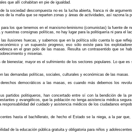
les que allí cohabitan en pie de igualdad.
de la sociedad descompuesta no es la lucha abierta, franca ni de argumento
s de la mafia que se reparten zonas y áreas de actividades, así razona la polit
ar para los que tenemos en el marxismo-leninismo (comunistas) la fuente de n
 nuestras consignas políticas, no hay lugar para la politiquería ni para el l
 las ilusiones huecas, y sabemos que en la política sólo cuenta lo que refle
económico y un supuesto progreso, eso sólo existe para los explotadores
 pobreza en el gran polo de las masas. Resulta un contrasentido que se hab
obrecimiento y miserias.
 de bienestar, mayor es el sufrimiento de los sectores populares. Lo que es s
en las demandas políticas, sociales, culturales y económicas de las masas.
 derechos democráticos a las masas, es cuando más debemos los revoluciona
s partidos politiqueros, han concertado entre sí con la bendición de la pre
estantes y evangélicos, que la población no tenga asistencia médica segura 
 la responsabilidad del cuidado y asistencia médicos de los ciudadanos empob
entes hasta el bachillerato, de hecho el Estado se la niega, a la par que, 
idad de la educación pública gratuita y obligatoria para niños y adolescentes