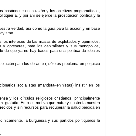
s basándose en la razón y los objetivos programáticos,
iquería, y por ahí se ejerce la prostitución política y la
uestra verdad, así como la guía para la acción y en base
acayismo.
ja los intereses de las masas de explotados y oprimidos,
 y opresores, para los capitalistas y sus monopolios,
le de que ya no hay bases para una política de ideales
olución para los de arriba, sólo es problema en perjuicio
rios socialistas (marxista-leninistas) insistir en los
nsa y los círculos religiosos cristianos, principalmente
ni gratuita. Esto es motivo que nutre y sustenta nuestra
recidos y sin recursos para recuperar la salud perdida en
cínicamente, la burguesía y sus partidos politiqueros la
.