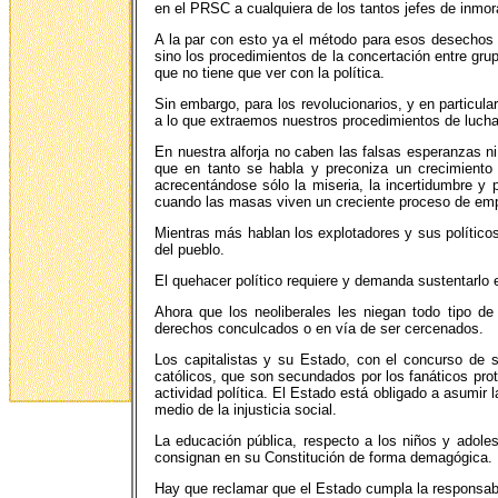
en el PRSC a cualquiera de los tantos jefes de inmora
A la par con esto ya el método para esos desechos 
sino los procedimientos de la concertación entre grupo
que no tiene que ver con la política.
Sin embargo, para los revolucionarios, y en particul
a lo que extraemos nuestros procedimientos de lucha y
En nuestra alforja no caben las falsas esperanzas ni
que en tanto se habla y preconiza un crecimiento 
acrecentándose sólo la miseria, la incertidumbre y
cuando las masas viven un creciente proceso de emp
Mientras más hablan los explotadores y sus políticos
del pueblo.
El quehacer político requiere y demanda sustentarlo 
Ahora que los neoliberales les niegan todo tipo de
derechos conculcados o en vía de ser cercenados.
Los capitalistas y su Estado, con el concurso de su
católicos, que son secundados por los fanáticos prot
actividad política. El Estado está obligado a asumir
medio de la injusticia social.
La educación pública, respecto a los niños y adolesc
consignan en su Constitución de forma demagógica.
Hay que reclamar que el Estado cumpla la responsabil