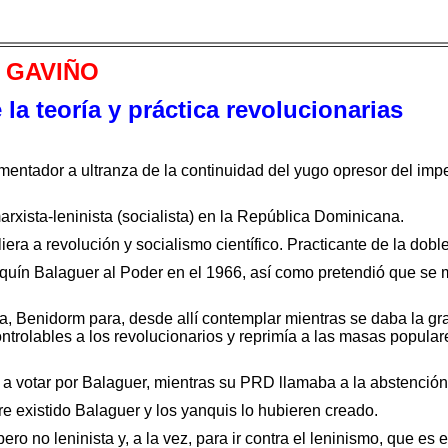
 GAVIÑO
la teoría y práctica revolucionarias
omentador a ultranza de la continuidad del yugo opresor del impe
xista-leninista (socialista) en la República Dominicana.
iera a revolución y socialismo científico. Practicante de la dobl
quín Balaguer al Poder en el 1966, así como pretendió que se
aña, Benidorm para, desde allí contemplar mientras se daba la gr
ntrolables a los revolucionarios y reprimía a las masas popula
a votar por Balaguer, mientras su PRD llamaba a la abstención
e existido Balaguer y los yanquis lo hubieren creado.
ro no leninista y, a la vez, para ir contra el leninismo, que es