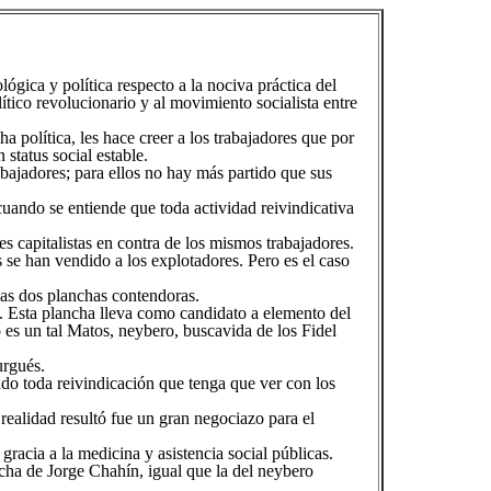
ca y política respecto a la nociva práctica del
tico revolucionario y al movimiento socialista entre
ha política, les hace creer a los trabajadores que por
 status social estable.
rabajadores; para ellos no hay más partido que sus
cuando se entiende que toda actividad reivindicativa
s capitalistas en contra de los mismos trabajadores.
se han vendido a los explotadores. Pero es el caso
las dos planchas contendoras.
o. Esta plancha lleva como candidato a elemento del
es un tal Matos, neybero, buscavida de los Fidel
urgués.
do toda reivindicación que tenga que ver con los
realidad resultó fue un gran negociazo para el
 gracia a la medicina y asistencia social públicas.
ncha de Jorge Chahín, igual que la del neybero