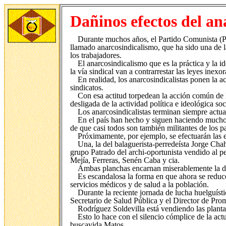
Dañinos efectos del an
Durante muchos años, el Partido Comunista (P
llamado anarcosindicalismo, que ha sido una de l
los trabajadores.
El anarcosindicalismo que es la práctica y la id
la vía sindical van a contrarrestar las leyes inexo
En realidad, los anarcosindicalistas ponen la ac
sindicatos.
Con esa actitud torpedean la acción común de l
desligada de la actividad política e ideológica so
Los anarcosindicalistas terminan siempre actua
En el país han hecho y siguen haciendo mucho 
de que casi todos son también militantes de los
Próximamente, por ejemplo, se efectuarán las 
Una, la del balaguerista-perredeísta Jorge Cha
grupo Patrado del archi-oportunista vendido al p
Mejía, Ferreras, Senén Caba y cia.
Ambas planchas encarnan miserablemente la d
Es escandalosa la forma en que ahora se reduce
servicios médicos y de salud a la población.
Durante la reciente jornada de lucha huelguíst
Secretario de Salud Pública y el Director de Pro
Rodríguez Soldevilla está vendiendo las plantas 
Esto lo hace con el silencio cómplice de la ac
buscavida Matos.