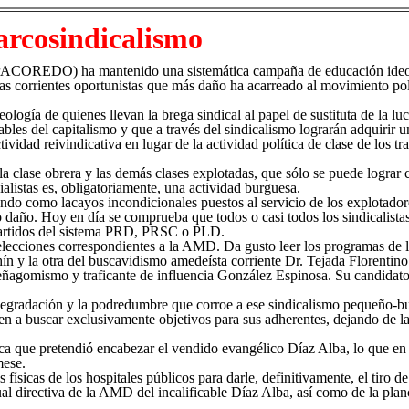
arcosindicalismo
ACOREDO) ha mantenido una sistemática campaña de educación ideológi
as corrientes oportunistas que más daño ha acarreado al movimiento polí
eología de quienes llevan la brega sindical al papel de sustituta de la luc
rables del capitalismo y que a través del sindicalismo lograrán adquirir un
tividad reivindicativa en lugar de la actividad política de clase de los t
a clase obrera y las demás clases explotadas, que sólo se puede lograr 
cialistas es, obligatoriamente, una actividad burguesa.
ndo como lacayos incondicionales puestos al servicio de los explotadore
daño. Hoy en día se comprueba que todos o casi todos los sindicalistas 
 partidos del sistema PRD, PRSC o PLD.
elecciones correspondientes a la AMD. Da gusto leer los programas de 
hín y la otra del buscavidismo amedeísta corriente Dr. Tejada Florentin
eñagomismo y traficante de influencia González Espinosa. Su candidato 
egradación y la podredumbre que corroe a ese sindicalismo pequeño-b
n a buscar exclusivamente objetivos para sus adherentes, dejando de la
ica que pretendió encabezar el vendido evangélico Díaz Alba, lo que en 
mese.
físicas de los hospitales públicos para darle, definitivamente, el tiro de
tual directiva de la AMD del incalificable Díaz Alba, así como de la pla