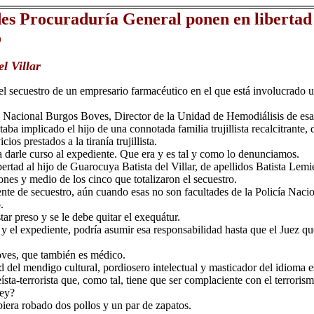
es Procuraduría General ponen en libertad 
o
l Villar
l secuestro de un empresario farmacéutico en el que está involucrado u
a Nacional Burgos Boves, Director de la Unidad de Hemodiálisis de esa i
taba implicado el hijo de una connotada familia trujillista recalcitrant
os prestados a la tiranía trujillista.
 a darle curso al expediente. Que era y es tal y como lo denunciamos.
ertad al hijo de Guarocuya Batista del Villar, de apellidos Batista Lemie
nes y medio de los cinco que totalizaron el secuestro.
te de secuestro, aún cuando esas no son facultades de la Policía Naciona
.
ar preso y se le debe quitar el exequátur.
 y el expediente, podría asumir esa responsabilidad hasta que el Juez q
ves, que también es médico.
d del mendigo cultural, pordiosero intelectual y masticador del idioma 
sta-terrorista que, como tal, tiene que ser complaciente con el terroris
ley?
ubiera robado dos pollos y un par de zapatos.