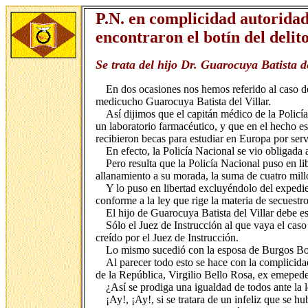
P.N. en complicidad autoridad
encontraron el botín del delit
Se trata del hijo Dr. Guarocuya Batista de
En dos ocasiones nos hemos referido al caso de
medicucho Guarocuya Batista del Villar.
Así dijimos que el capitán médico de la Policí
un laboratorio farmacéutico, y que en el hecho es
recibieron becas para estudiar en Europa por servici
En efecto, la Policía Nacional se vio obligada
Pero resulta que la Policía Nacional puso en lib
allanamiento a su morada, la suma de cuatro millo
Y lo puso en libertad excluyéndolo del expedien
conforme a la ley que rige la materia de secuestro
El hijo de Guarocuya Batista del Villar debe est
Sólo el Juez de Instrucción al que vaya el caso
creído por el Juez de Instrucción.
Lo mismo sucedió con la esposa de Burgos Bo
Al parecer todo esto se hace con la complicida
de la República, Virgilio Bello Rosa, ex emepedeí
¿Así se prodiga una igualdad de todos ante la 
¡Ay!, ¡Ay!, si se tratara de un infeliz que se h