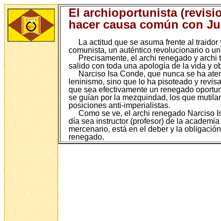
El archioportunista (revisi
hacer causa común con J
La actitud que se asuma frente al traido
comunista, un auténtico revolucionario o un o
Precisamente, el archi renegado y archi
salido con toda una apología de la vida y o
Narciso Isa Conde, que nunca se ha ateni
leninismo, sino que lo ha pisoteado y revis
que sea efectivamente un renegado oportuni
se guían por la mezquindad, los que mutilan l
posiciones anti-imperialistas.
Como se ve, el archi renegado Narciso I
día sea instructor (profesor) de la academi
mercenario, está en el deber y la obligación
renegado.