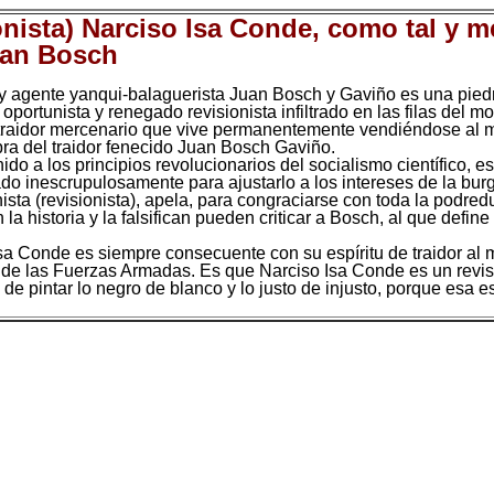
onista) Narciso Isa Conde, como tal y m
uan Bosch
r y agente yanqui-balaguerista Juan Bosch y Gaviño es una piedra
portunista y renegado revisionista infiltrado en las filas del mo
 traidor mercenario que vive permanentemente vendiéndose al m
bra del traidor fenecido Juan Bosch Gaviño.
do a los principios revolucionarios del socialismo científico, 
ado inescrupulosamente para ajustarlo a los intereses de la burg
sta (revisionista), apela, para congraciarse con toda la podred
a historia y la falsifican pueden criticar a Bosch, al que define
sa Conde es siempre consecuente con su espíritu de traidor al
a de las Fuerzas Armadas. Es que Narciso Isa Conde es un revis
 de pintar lo negro de blanco y lo justo de injusto, porque esa e