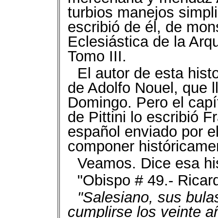
turbios manejos simpli
escribió de él, de mons
Eclesiástica de la Ar
Tomo III.
El autor de esta hist
de Adolfo Nouel, que l
Domingo. Pero el capí
de Pittini lo escribió 
español enviado por e
componer históricamen
Veamos. Dice esa his
"Obispo # 49.- Ricardo
"Salesiano, sus bula
cumplirse los veinte 