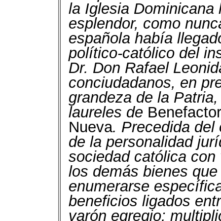
la Iglesia Dominicana
esplendor, como nunca
española había llegado
político-católico del 
Dr. Don Rafael Leonida
conciudadanos, en pren
grandeza de la Patria,
laureles de
Benefactor 
Nueva
. Precedida del 
de la personalidad jur
sociedad católica con
los demás bienes que 
enumerarse específic
beneficios ligados ent
varón egregio: multipli