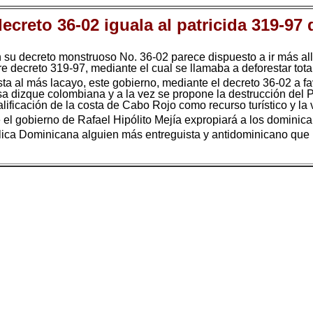
decreto 36-02 iguala al patricida 319-9
n su decreto monstruoso No. 36-02 parece dispuesto a ir más al
 decreto 319-97, mediante el cual se llamaba a deforestar total
a al más lacayo, este gobierno, mediante el decreto 36-02 a f
a dizque colombiana y a la vez se propone la destrucción del 
ificación de la costa de Cabo Rojo como recurso turístico y la 
el gobierno de Rafael Hipólito Mejía expropiará a los dominic
lica Dominicana alguien más entreguista y antidominicano que R