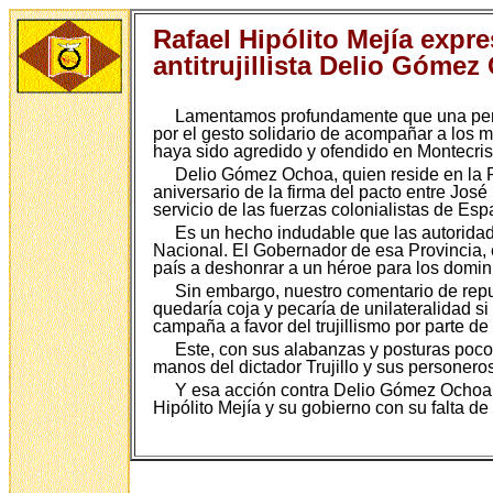
Rafael Hipólito Mejía expre
antitrujillista Delio Góme
Lamentamos profundamente que una pers
por el gesto solidario de acompañar a los má
haya sido agredido y ofendido en Montecri
Delio Gómez Ochoa, quien reside en la 
aniversario de la firma del pacto entre Jo
servicio de las fuerzas colonialistas de E
Es un hecho indudable que las autoridad
Nacional. El Gobernador de esa Provincia, 
país a deshonrar a un héroe para los dom
Sin embargo, nuestro comentario de rep
quedaría coja y pecaría de unilateralidad si
campaña a favor del trujillismo por parte de
Este, con sus alabanzas y posturas poco 
manos del dictador Trujillo y sus personer
Y esa acción contra Delio Gómez Ochoa,
Hipólito Mejía y su gobierno con su falta de