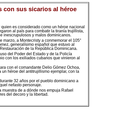
s con sus sicarios al héroe
 quien es considerado como un héroe nacional
on al país para combatir la tiranía trujillista,
de inescrupulosos y malos dominicanos.
e marzo, a Montecristy a conmemorar el 105°
Gómez, generalísimo español que estuvo al
a Restauración de la República Dominicana.
so del Poder del Estado y de la Policía
io con los exiliados cubanos que vinieron al
 para con el comandante Delio Gómez Ochoa,
un héroe del antitrujillismo ejemplar, con la
o durante 32 años por el pueblo dominicano a
quel nefasto personaje.
na muestra de a dónde nos empuja Rafael
es del decoro y la libertad.