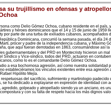
sa su trujillismo en ofensas y atropello
z Ochoa
ona como Delio Gómez Ochoa, cubano residente en el país, y
rtires y héroes dominicanos que el 14 y 15 de junio de 1959 llegar
sty por parte de una turba de exiliados cubanos, acompañados 
República Dominicana, concurrió la semana pasada, el día 24 d
sé Martí, prócer y padre de la independencia cubana, y Máximo 
spaña, que aquí fueran derrotadas en 1863, consumándose así l
es gubernamentales y del PRD en Montecristy hicieron un mal u
el Síndico y Vice-síndico, todos del PRD, actuaron en contubern
inicanos, como lo es el comandante Delio Gómez Ochoa.
udio a esa bochornosa agresión, así como nuestra solidaridad
 no estableciéramos los vínculos existentes entre esa agresión a 
 Rafael Hipólito Mejía.
respetuosas del sacrificio, sufrimiento y martirologio padecid
os, se ha dedicado a explayarse en expresión de identidad con a
 agredido, golpeado y atropellado siendo ya un anciano, es u
 compostura y con su falta de respeto hacia los más dignos valor