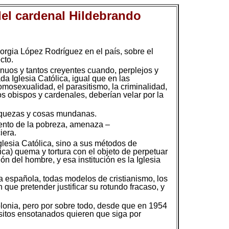
el cardenal Hildebrando
rgia López Rodríguez en el país, sobre el
cto.
nuos y tantos creyentes cuando, perplejos y
a Iglesia Católica, igual que en las
mosexualidad, el parasitismo, la criminalidad,
os obispos y cardenales, deberían velar por la
 riquezas y cosas mundanas.
iento de la pobreza, amenaza –
iera.
Iglesia Católica, sino a sus métodos de
lica) quema y tortura con el objeto de perpetuar
ón del hombre, y esa institución es la Iglesia
la española, todas modelos de cristianismo, los
que pretender justificar su rotundo fracaso, y
lonia, pero por sobre todo, desde que en 1954
rásitos ensotanados quieren que siga por