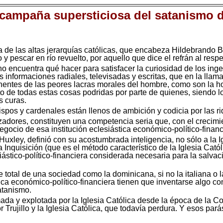
 campaña supersticiosa del satanismo d
 las altas jerarquías católicas, que encabeza Hildebrando Bo
 pescar en río revuelto, por aquello que dice el refrán al respe
 encuentra qué hacer para satisfacer la curiosidad de los inge
informaciones radiales, televisadas y escritas, que en la llamad
nentes de las peores lacras morales del hombre, como son la ho
nto de todas estas cosas podridas por parte de quienes, siendo l
s curas.
bispos y cardenales están llenos de ambición y codicia por las
ezadores, constituyen una competencia seria que, con el crecim
egocio de esa institución eclesiástica económico-político-financ
 Huxley, definió con su acostumbrada inteligencia, no sólo a la 
la Inquisición (que es el método característico de la Iglesia Cató
iástico-político-financiera considerada necesaria para la salvaci
e total de una sociedad como la dominicana, si no la italiana o 
ca económico-político-financiera tienen que inventarse algo con 
atanismo.
da y explotada por la Iglesia Católica desde la época de la Co
r Trujillo y la Iglesia Católica, que todavía perdura. Y esos pa
.