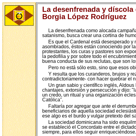
La desenfrenada y díscola
Borgia López Rodríguez
La desenfrenada como alocada campaña de
satanismo, busca crear una cortina de humo y
Es que el Cardenal está desesperado y no
asombrados, éstos están conociendo por las 
protestantes, los curas y pastores son expo
la pedofilia y por sobre todo el encubrimie
buena conducta de sus reclutas, que son lo
Pero no está sólo esto, sino que esos o
Y resulta que los curanderos, brujos y r
contradictoriamente- con hacer quebrar el n
Un gran sabio y científico inglés, Aldous
chantajes, extorsión y persecución y dijo: "
un credo, un ritual y una organización ecles
Católica".
Faltaría por agregar que ante el derrumb
beneficiarios de aquella sociedad eclesiásti
ese algo es el burdo y vulgar pretexto del s
La sociedad dominicana ha sido esquilma
se estableció el Concordato entre el dictado
siempre, para ellos seguir enriqueciéndose