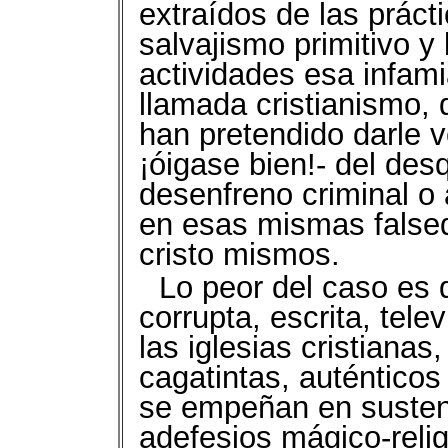
extraídos de las práct
salvajismo primitivo 
actividades esa infam
llamada cristianismo, q
han pretendido darle v
¡óigase bien!- del desq
desenfreno criminal o 
en esas mismas falsed
cristo mismos.
Lo peor del caso es q
corrupta, escrita, tele
las iglesias cristiana
cagatintas, auténticos
se empeñan en sustent
adefesios mágico-relig