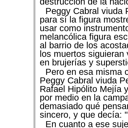
destrucción de la nac
Peggy Cabral viuda P
para sí la figura mos
usar como instrumento
melancólica figura es
al barrio de los acost
los muertos siguieran 
en brujerías y superst
Pero en esa misma ca
Peggy Cabral viuda P
Rafael Hipólito Mejía
por medio en la campa
demasiado qué pensar 
sincero, y que decía:
En cuanto a ese suje